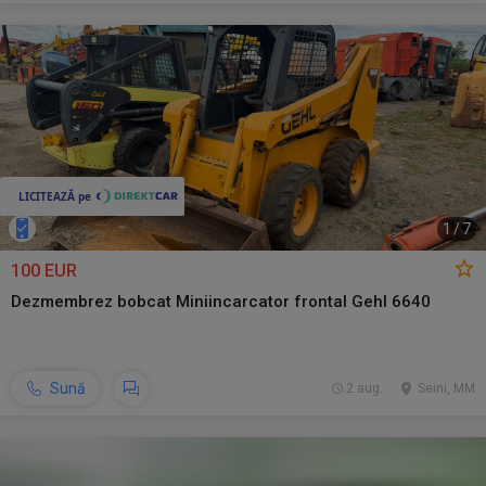
1
/
7
100 EUR
Dezmembrez bobcat Miniincarcator frontal Gehl 6640
Sună
2 aug.
Seini, MM