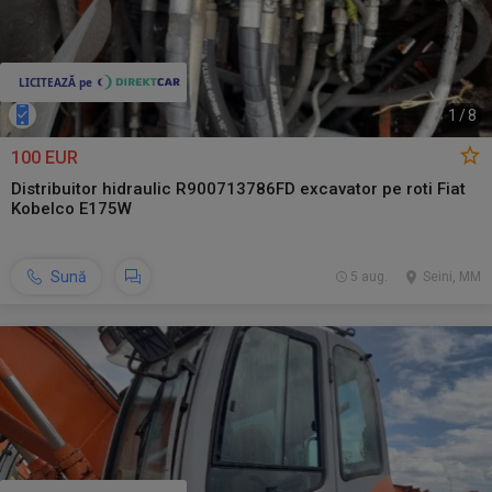
1
/
8
100 EUR
Distribuitor hidraulic R900713786FD excavator pe roti Fiat
Kobelco E175W
Sună
5 aug.
Seini, MM