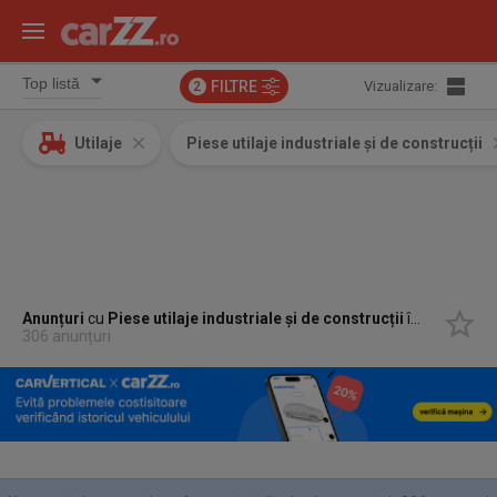
FILTRE
Vizualizare:
2
Utilaje
Piese utilaje industriale și de construcții
Anunțuri
cu
Piese utilaje industriale și de construcții
în
Targu Mu
306 anunțuri