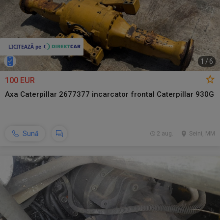
1
/
6
100 EUR
Axa Caterpillar 2677377 incarcator frontal Caterpillar 930G
Sună
2 aug.
Seini, MM