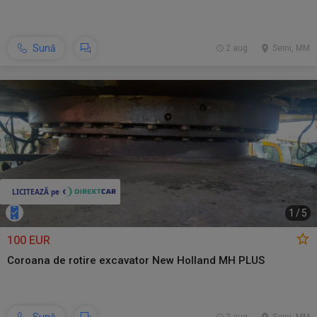
Sună
2 aug.
Seini, MM
1
/
5
100 EUR
Coroana de rotire excavator New Holland MH PLUS