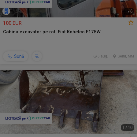
1
/
6
100 EUR
Cabina excavator pe roti Fiat Kobelco E175W
Sună
5 aug.
Seini, MM
1
/
10