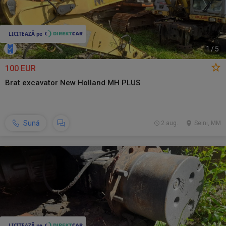
1
/
5
100 EUR
Brat excavator New Holland MH PLUS
Sună
2 aug.
Seini, MM