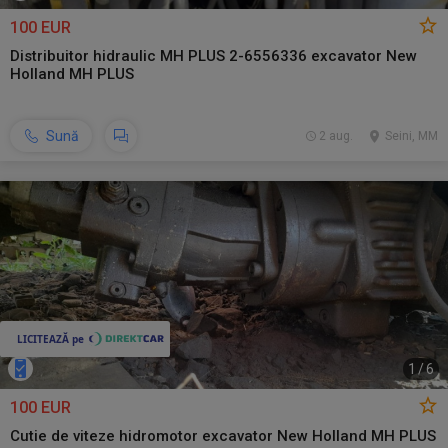
100 EUR
Distribuitor hidraulic MH PLUS 2-6556336 excavator New
Holland MH PLUS
Sună
2 aug.
Seini, MM
1
/
6
100 EUR
Cutie de viteze hidromotor excavator New Holland MH PLUS