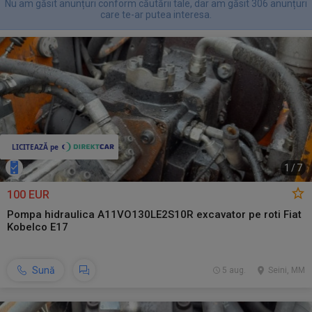
Nu am găsit anunțuri conform căutării tale, dar am găsit 306 anunțuri
care te-ar putea interesa.
1
/
7
100 EUR
Pompa hidraulica A11VO130LE2S10R excavator pe roti Fiat
Kobelco E17
Sună
5 aug.
Seini, MM