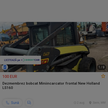
1
/
8
100 EUR
Dezmembrez bobcat Miniincarcator frontal New Holland
LS160
Sună
2 aug.
Seini, MM