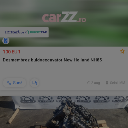
100 EUR
Dezmembrez buldoexcavator New Holland NH85
Sună
2 aug.
Seini, MM