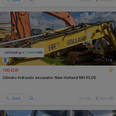
Sună
2 aug.
Seini, MM
1
/
6
100 EUR
Cilindru hidraulic excavator New Holland MH PLUS
Sună
2 aug.
Seini, MM