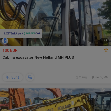
1
/
6
100 EUR
Cabina excavator New Holland MH PLUS
Sună
2 aug.
Seini, MM