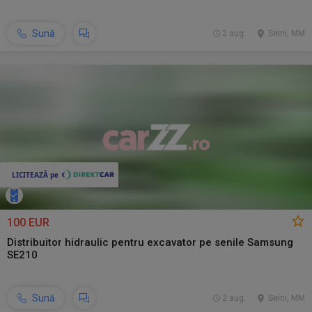
Sună
2 aug.
Seini, MM
100 EUR
Distribuitor hidraulic pentru excavator pe senile Samsung
SE210
Sună
2 aug.
Seini, MM