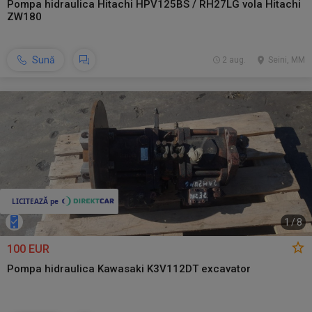
Pompa hidraulica Hitachi HPV125BS / RH27LG vola Hitachi
ZW180
Sună
2 aug.
Seini, MM
1
/
8
100 EUR
Pompa hidraulica Kawasaki K3V112DT excavator