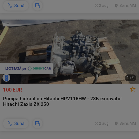
Sună
2 aug.
Seini, MM
1
/
9
100 EUR
Pompa hidraulica Hitachi HPV118HW - 23B excavator
Hitachi Zaxis ZX 250
Sună
2 aug.
Seini, MM