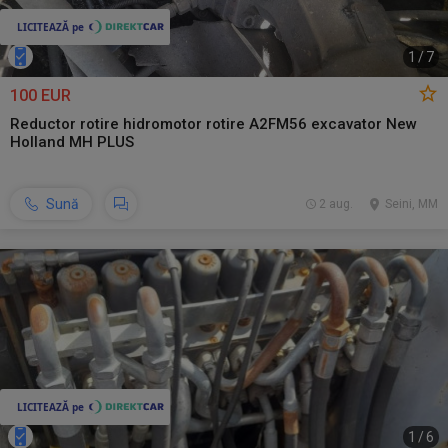
1
/
7
100 EUR
Reductor rotire hidromotor rotire A2FM56 excavator New
Holland MH PLUS
Sună
2 aug.
Seini, MM
1
/
6