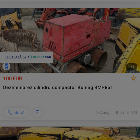
1
/
5
100 EUR
Dezmembrez cilindru compactor Bomag BMP851
Sună
2 aug.
Seini, MM