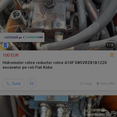
1
/
8
100 EUR
Hidromotor rotire reductor rotire A10F D85VRZ81B1220
excavator pe roti Fiat Kobe
Sună
5 aug.
Seini, MM