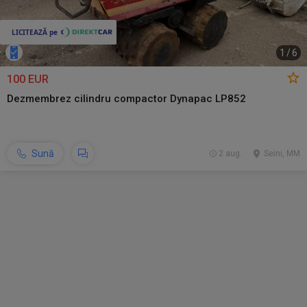
1
/
6
100 EUR
Dezmembrez cilindru compactor Dynapac LP852
Sună
2 aug.
Seini, MM