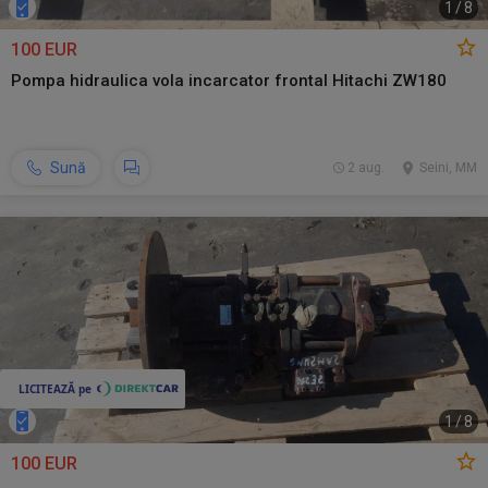
1
/
8
100 EUR
Pompa hidraulica vola incarcator frontal Hitachi ZW180
Sună
2 aug.
Seini, MM
1
/
8
100 EUR