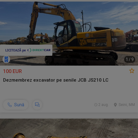
1
/
9
100 EUR
Dezmembrez excavator pe senile JCB JS210 LC
Sună
2 aug.
Seini, MM