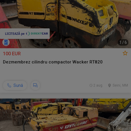
1
/
6
100 EUR
Dezmembrez cilindru compactor Wacker RT820
Sună
2 aug.
Seini, MM