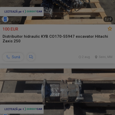
1
/
9
100 EUR
Distribuitor hidraulic KYB CO170-55947 excavator Hitachi
Zaxis 250
Sună
2 aug.
Seini, MM