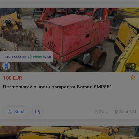
1
/
5
100 EUR
Dezmembrez cilindru compactor Bomag BMP851
Sună
2 aug.
Seini, MM