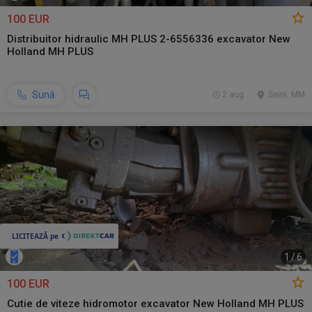
100 EUR
Distribuitor hidraulic MH PLUS 2-6556336 excavator New
Holland MH PLUS
Sună
2 aug.
Seini, MM
1
/
6
100 EUR
Cutie de viteze hidromotor excavator New Holland MH PLUS