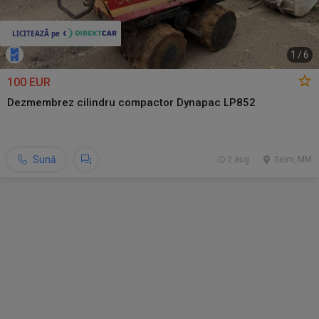
1
/
6
100 EUR
Dezmembrez cilindru compactor Dynapac LP852
Sună
2 aug.
Seini, MM