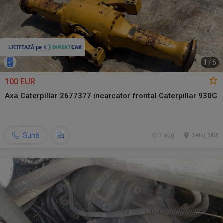
1
/
6
100 EUR
Axa Caterpillar 2677377 incarcator frontal Caterpillar 930G
Sună
2 aug.
Seini, MM