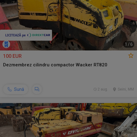
1
/
6
100 EUR
Dezmembrez cilindru compactor Wacker RT820
Sună
2 aug.
Seini, MM