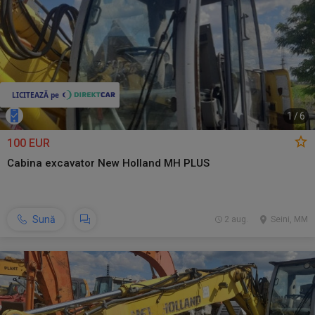
1
/
6
100 EUR
Cabina excavator New Holland MH PLUS
Sună
2 aug.
Seini, MM