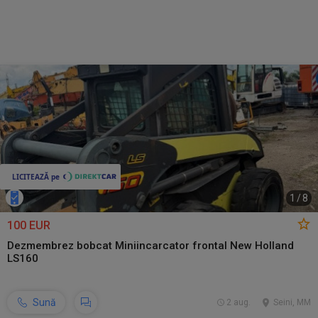
1
/
8
100 EUR
Dezmembrez bobcat Miniincarcator frontal New Holland
LS160
Sună
2 aug.
Seini, MM