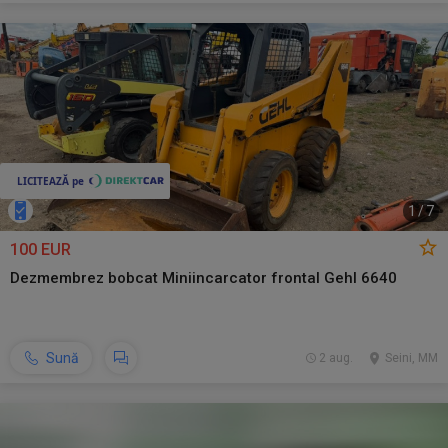
1
/
7
100 EUR
Dezmembrez bobcat Miniincarcator frontal Gehl 6640
Sună
2 aug.
Seini, MM