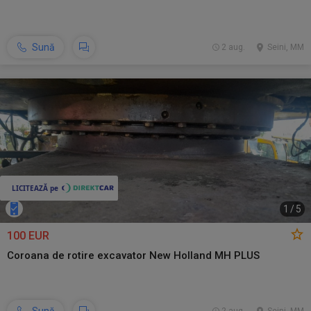
Sună
2 aug.
Seini, MM
1
/
5
100 EUR
Coroana de rotire excavator New Holland MH PLUS