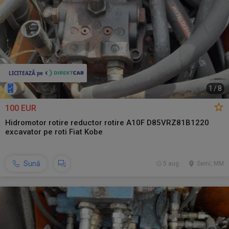
1
/
8
100 EUR
Hidromotor rotire reductor rotire A10F D85VRZ81B1220
excavator pe roti Fiat Kobe
Sună
5 aug.
Seini, MM