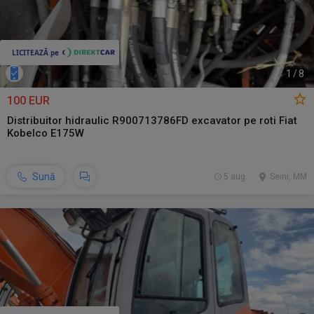
1
/
8
100 EUR
Distribuitor hidraulic R900713786FD excavator pe roti Fiat
Kobelco E175W
Sună
5 aug.
Seini, MM