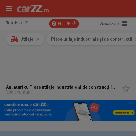
FILTRE
Vizualizare:
2
Utilaje
Piese utilaje industriale și de construcții
Anunțuri
cu
Piese utilaje industriale și de construcții
în
Popesti L
306 anunțuri