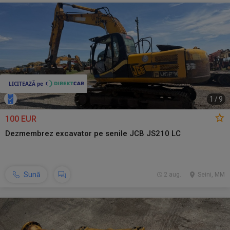
1
/
9
100 EUR
Dezmembrez excavator pe senile JCB JS210 LC
Sună
2 aug.
Seini, MM