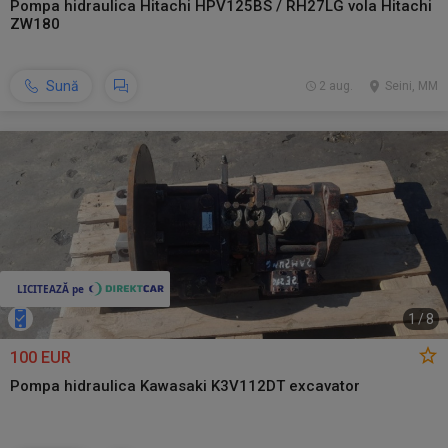
Pompa hidraulica Hitachi HPV125BS / RH27LG vola Hitachi
ZW180
Sună
2 aug.
Seini, MM
1
/
8
100 EUR
Pompa hidraulica Kawasaki K3V112DT excavator