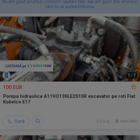
Nu am găsit anunțuri conform căutării tale, dar am găsit 306 anunțuri
care te-ar putea interesa.
1
/
7
100 EUR
Pompa hidraulica A11VO130LE2S10R excavator pe roti Fiat
Kobelco E17
Sună
5 aug.
Seini, MM