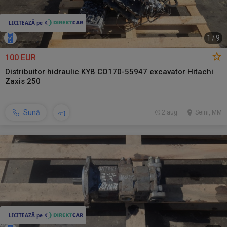
1
/
9
100 EUR
Distribuitor hidraulic KYB CO170-55947 excavator Hitachi
Zaxis 250
Sună
2 aug.
Seini, MM