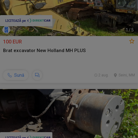
1
/
5
100 EUR
Brat excavator New Holland MH PLUS
Sună
2 aug.
Seini, MM