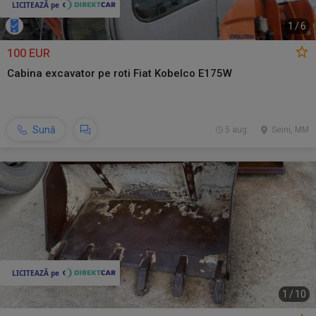
1
/
6
100 EUR
Cabina excavator pe roti Fiat Kobelco E175W
Sună
5 aug.
Seini, MM
1
/
10