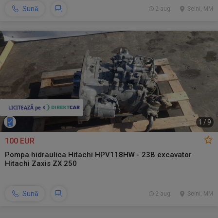
Sună
2 aug.
Seini, MM
1
/
9
100 EUR
Pompa hidraulica Hitachi HPV118HW - 23B excavator
Hitachi Zaxis ZX 250
Sună
2 aug.
Seini, MM