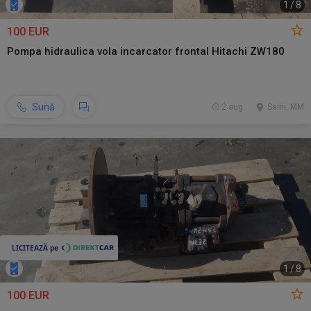
1
/
8
100 EUR
Pompa hidraulica vola incarcator frontal Hitachi ZW180
Sună
2 aug.
Seini, MM
1
/
8
100 EUR