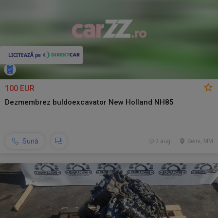
100 EUR
Dezmembrez buldoexcavator New Holland NH85
Sună
2 aug.
Seini, MM