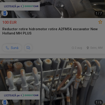
1
/
7
100 EUR
Reductor rotire hidromotor rotire A2FM56 excavator New
Holland MH PLUS
Sună
2 aug.
Seini, MM
1
/
6