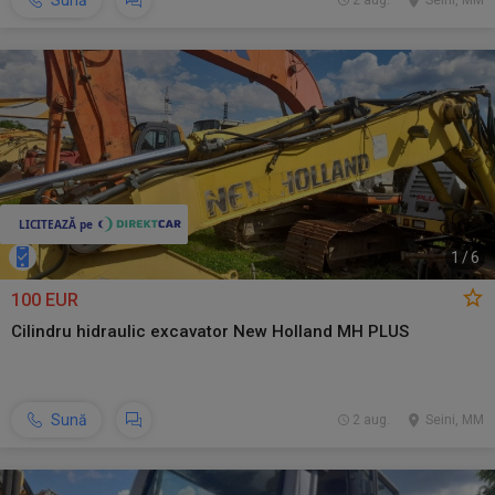
Sună
2 aug.
Seini, MM
1
/
6
100 EUR
Cilindru hidraulic excavator New Holland MH PLUS
Sună
2 aug.
Seini, MM