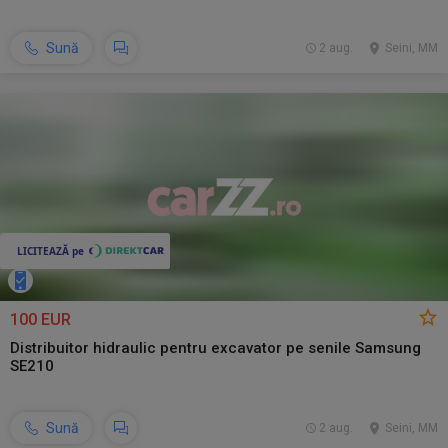
Sună
2 aug.
Seini, MM
100 EUR
Distribuitor hidraulic pentru excavator pe senile Samsung
SE210
Sună
2 aug.
Seini, MM