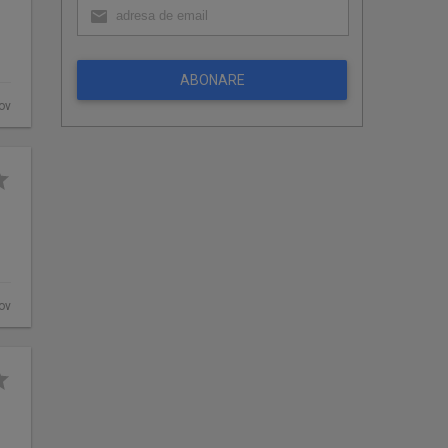
ABONARE
fov
fov