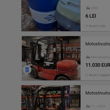
2020
6 LEI
Acum 5 zile
Motostivuito
Motostivuito
11.030 EU
Acum 3 săptăm
Motostivuito
11 | 2019