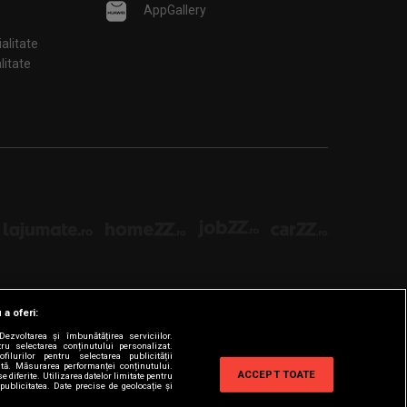
AppGallery
ialitate
țialitate
 a oferi:
ezvoltarea și îmbunătățirea serviciilor.
tru selectarea conținutului personalizat.
filurilor pentru selectarea publicității
zată. Măsurarea performanței conținutului.
ACCEPT TOATE
e diferite. Utilizarea datelor limitate pentru
publicitatea. Date precise de geolocație și