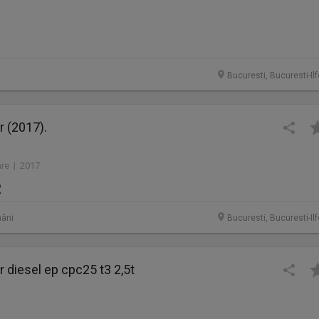
Bucuresti, Bucuresti-Il
r (2017).
are | 2017
R
âni
Bucuresti, Bucuresti-Il
r diesel ep cpc25 t3 2,5t