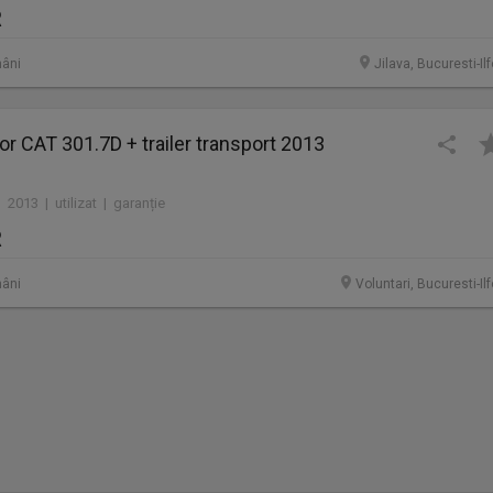
R
âni
Jilava, Bucuresti-Il
or CAT 301.7D + trailer transport 2013
 2013 | utilizat | garanție
R
âni
Voluntari, Bucuresti-Il