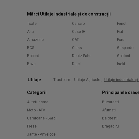
Mărci Utilaje industriale și de construcții
Toate
Carraro
Fendt
Alta
Case IH
Fiat
Amazone
CAT
Ford
BCS
Class
Gaspardo
Bobcat
Deutz-Fahr
Goldoni
Bova
Dieci
Iseki
Utilaje
Tractoare
,
Utilaje Agricole
,
Utilaje industriale ș
Categorii
Principalele oraș
Autoturisme
Bucuresti
Moto - ATV
Afumati
Camioane - Bărci
Balotesti
Piese
Bragadiru
Jante - Anvelope