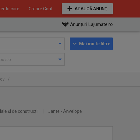
entificare
Creare Cont
ADAUGĂ ANUNŢ
Anunţuri Lajumate.ro
Mai multe filtre
fov
/
iale și de construcții
Jante - Anvelope