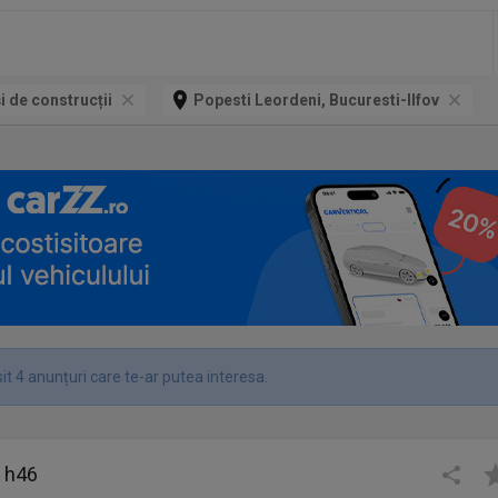
și de construcții
Popesti Leordeni, Bucuresti-Ilfov
t 4 anunțuri care te-ar putea interesa.
c h46