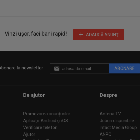
Vinzi ușor, faci bani rapid!
ADAUGĂ ANUNŢ
Abonare la newsletter
ABONARE
De ajutor
Despre
Promovarea anunțurilor
Antena TV
Aplicații: Android și iOS
Joburi disponibile
Verificare telefon
Intact Media Group
Ajutor
ANPC