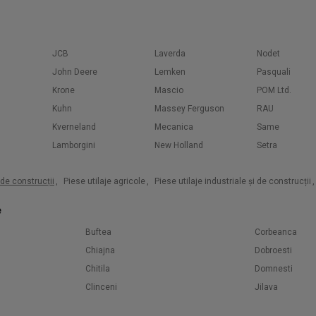
JCB
Laverda
Nodet
John Deere
Lemken
Pasquali
Krone
Mascio
POM Ltd.
Kuhn
Massey Ferguson
RAU
Kverneland
Mecanica
Same
Lamborgini
New Holland
Setra
i de construcții
,
Piese utilaje agricole
,
Piese utilaje industriale și de construcții
,
e
Buftea
Corbeanca
Chiajna
Dobroesti
Chitila
Domnesti
Clinceni
Jilava