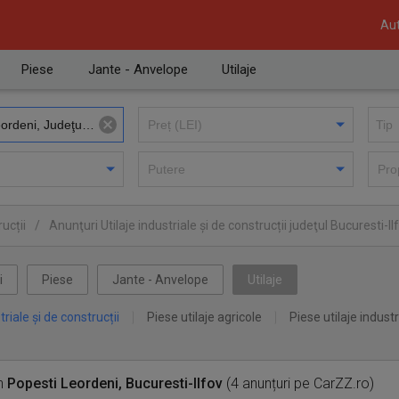
Aut
Piese
Jante - Anvelope
Utilaje
ucții
/
Anunţuri Utilaje industriale și de construcții judeţul Bucuresti-Il
eni
i
Piese
Jante - Anvelope
Utilaje
triale și de construcții
Piese utilaje agricole
Piese utilaje industr
n
Popesti Leordeni, Bucuresti-Ilfov
(4 anunțuri pe CarZZ.ro)