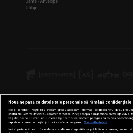
Jante - Anvelope
Utilaje
Nouă ne pasă ca datele tale personale să rămână confidențiale
Noi și partenerii noștri
589
stocăm și/sau accesăm informații pe dispozitivul dvs., precum i
pentru prelucrarea datelor cu caracter personal. Puteți accepta sau gestiona preferințele dvs. f
vă puteți opune utilizării unui interes legitim în orice moment pe pagina cu politica de confidenția
raportate partenerilor noștri și nu vă vor afecta navigarea.
Mai multe detalii
Noi si partenerii nostri (retelele de socializare si agentiile de publicitate partenere, precum si 