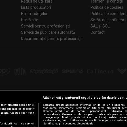
Reguli de utilizare
Termeni și condiții
Listă producători
Politica de cookies
Harta judeţelor
Politica de confidenț
Hartă site
Setări de confiden
Servicii pentru profesioniști
SAL și SOL
Servicii de publicare automată
Contact
Documentație pentru profesioniști
Atât noi, cât și partenerii noștri prelucrăm datele pentru
Urmărește-ne pe:
dentificatorii cookie unici
Stocarea și/sau accesarea informațiilor de pe un dispozitiv. D
Măsurarea performanței reclamelor. Utilizarea profilurilor pen
ăcând clic mai jos, respectiv
Crearea profilurilor de conținut personalizat. Utilizarea pro
litate. Aceste alegeri vor fi
personalizate. Crearea profilurilor pentru publicitate personali
Facebook
LinkedIn
YouTube
Instagram
Pinterest
Tiktok
Înțelegerea publicului prin statistici sau combinații de date din surs
a selecta conținutul. Utilizarea de date limitate pentru a selecta 
furnizorii nostri de servicii
identificarea prin scanarea dispozitivului.