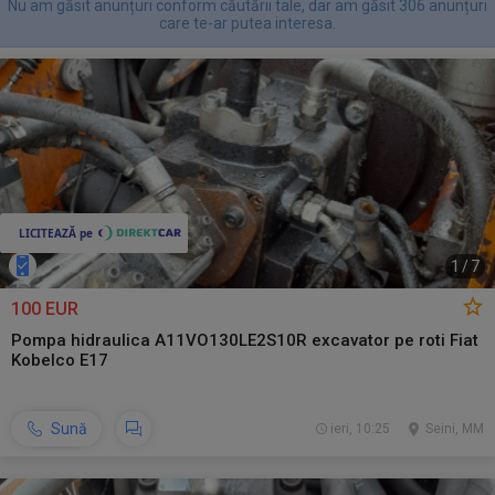
Nu am găsit anunțuri conform căutării tale, dar am găsit 306 anunțuri
care te-ar putea interesa.
1
/
7
100 EUR
Pompa hidraulica A11VO130LE2S10R excavator pe roti Fiat
Kobelco E17
Sună
ieri, 10:25
Seini, MM