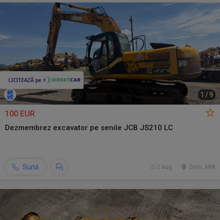
1
/
9
100 EUR
Dezmembrez excavator pe senile JCB JS210 LC
Sună
2 aug.
Seini, MM