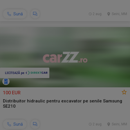
Sună
2 aug.
Seini, MM
100 EUR
Distribuitor hidraulic pentru excavator pe senile Samsung
SE210
Sună
2 aug.
Seini, MM