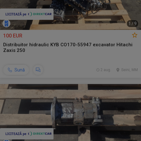
1
/
9
100 EUR
Distribuitor hidraulic KYB CO170-55947 excavator Hitachi
Zaxis 250
Sună
2 aug.
Seini, MM