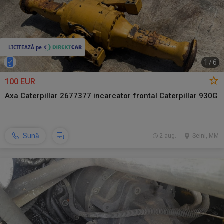
1
/
6
100 EUR
Axa Caterpillar 2677377 incarcator frontal Caterpillar 930G
Sună
2 aug.
Seini, MM