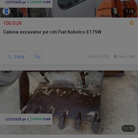
1
/
6
100 EUR
Cabina excavator pe roti Fiat Kobelco E175W
Sună
ieri, 09:59
Seini, MM
1
/
10