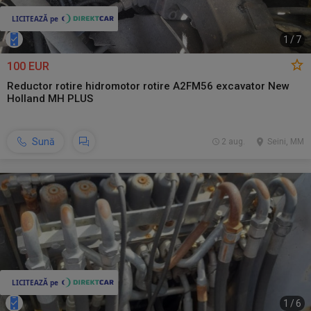
1
/
7
100 EUR
Reductor rotire hidromotor rotire A2FM56 excavator New
Holland MH PLUS
Sună
2 aug.
Seini, MM
1
/
6