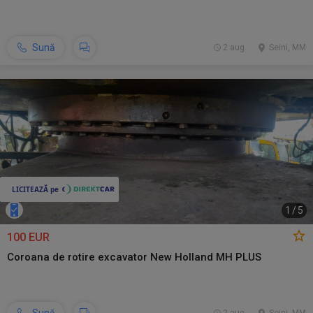
Sună
2 aug.
Seini, MM
1
/
5
100 EUR
Coroana de rotire excavator New Holland MH PLUS