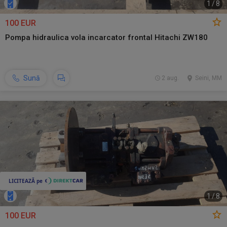
1
/
8
100 EUR
Pompa hidraulica vola incarcator frontal Hitachi ZW180
Sună
2 aug.
Seini, MM
1
/
8
100 EUR