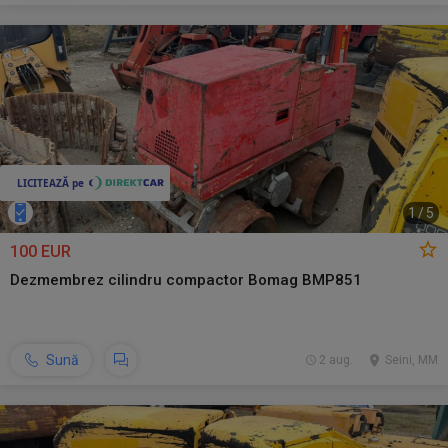
1
/
5
100 EUR
Dezmembrez cilindru compactor Bomag BMP851
Sună
2 aug.
Seini, MM