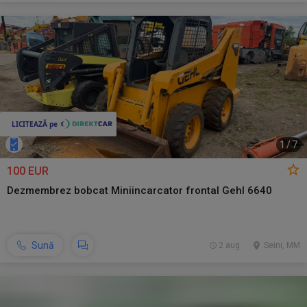
1
/
7
100 EUR
Dezmembrez bobcat Miniincarcator frontal Gehl 6640
Sună
2 aug.
Seini, MM