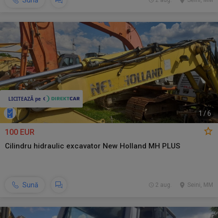
Sună
2 aug.
Seini, MM
1
/
6
100 EUR
Cilindru hidraulic excavator New Holland MH PLUS
Sună
2 aug.
Seini, MM