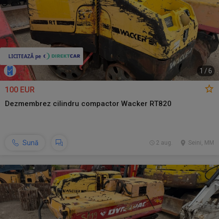
1
/
6
100 EUR
Dezmembrez cilindru compactor Wacker RT820
Sună
2 aug.
Seini, MM