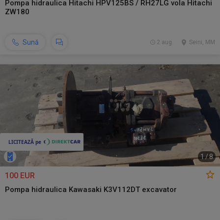
Pompa hidraulica Hitachi HPV125BS / RH27LG vola Hitachi
ZW180
Sună
2 aug.
Seini, MM
1
/
8
100 EUR
Pompa hidraulica Kawasaki K3V112DT excavator