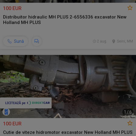
100 EUR
Distribuitor hidraulic MH PLUS 2-6556336 excavator New
Holland MH PLUS
Sună
2 aug.
Seini, MM
1
/
6
100 EUR
Cutie de viteze hidromotor excavator New Holland MH PLUS