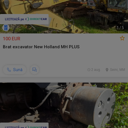
1
/
5
100 EUR
Brat excavator New Holland MH PLUS
Sună
2 aug.
Seini, MM