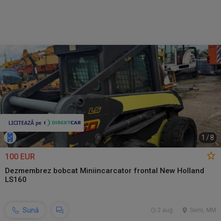
1
/
8
100 EUR
Dezmembrez bobcat Miniincarcator frontal New Holland
LS160
Sună
2 aug.
Seini, MM