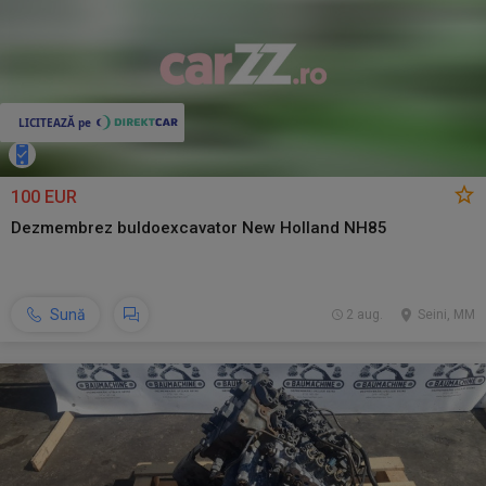
100 EUR
Dezmembrez buldoexcavator New Holland NH85
Sună
2 aug.
Seini, MM