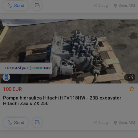
Sună
2 aug.
Seini, MM
1
/
9
100 EUR
Pompa hidraulica Hitachi HPV118HW - 23B excavator
Hitachi Zaxis ZX 250
Sună
2 aug.
Seini, MM