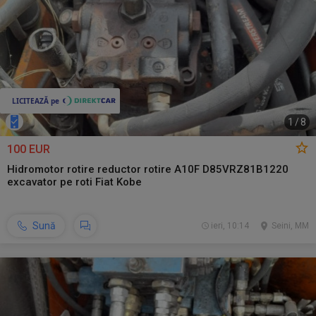
1
/
8
100 EUR
Hidromotor rotire reductor rotire A10F D85VRZ81B1220
excavator pe roti Fiat Kobe
Sună
ieri, 10:14
Seini, MM