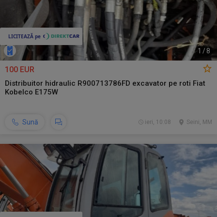
1
/
8
100 EUR
Distribuitor hidraulic R900713786FD excavator pe roti Fiat
Kobelco E175W
Sună
ieri, 10:08
Seini, MM