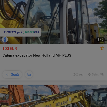
1
/
6
100 EUR
Cabina excavator New Holland MH PLUS
Sună
2 aug.
Seini, MM