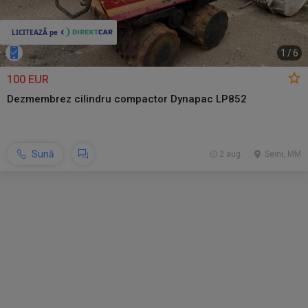
1
/
6
100 EUR
Dezmembrez cilindru compactor Dynapac LP852
Sună
2 aug.
Seini, MM