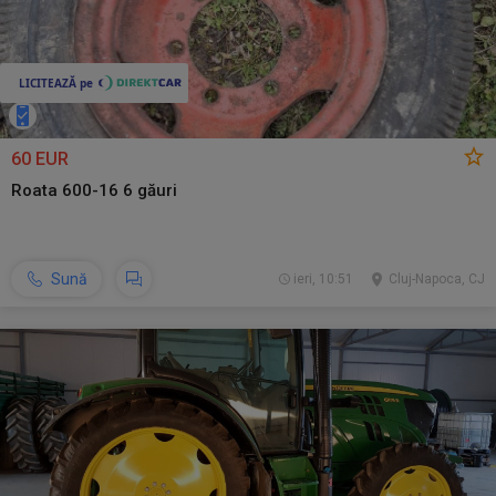
60 EUR
Roata 600-16 6 găuri
Sună
ieri, 10:51
Cluj-Napoca, CJ