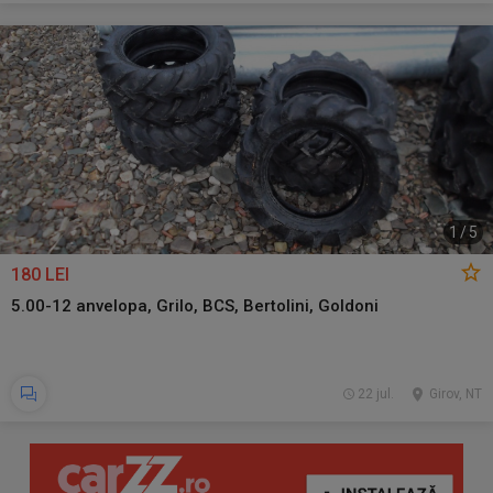
1
/
5
180 LEI
5.00-12 anvelopa, Grilo, BCS, Bertolini, Goldoni
22 jul.
Girov, NT