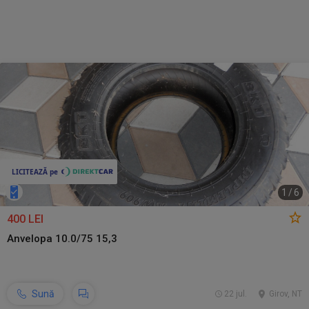
1
/
6
400 LEI
Anvelopa 10.0/75 15,3
Sună
22 jul.
Girov, NT