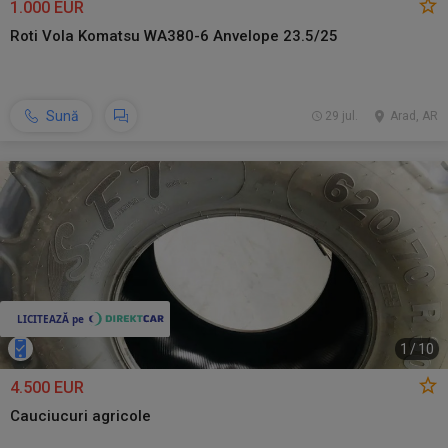
1.000 EUR
Roti Vola Komatsu WA380-6 Anvelope 23.5/25
Sună
29 jul.
Arad, AR
1
/
10
4.500 EUR
Cauciucuri agricole