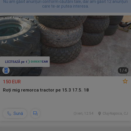
Nu am găsit anunțuri conform căutării tale, dar am găsit 12 anunțuri
care te-ar putea interesa.
1
/
4
150 EUR
Roți mig remorca tractor pe 15.3 17.5. 18
Sună
ieri, 12:54
Cluj-Napoca, CJ