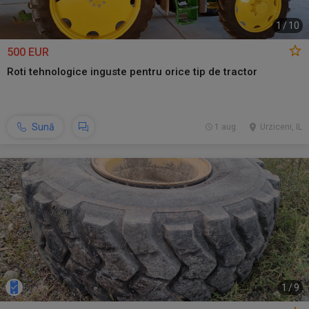
1
/
10
500 EUR
Roti tehnologice inguste pentru orice tip de tractor
Sună
1 aug.
Urziceni, IL
1
/
9