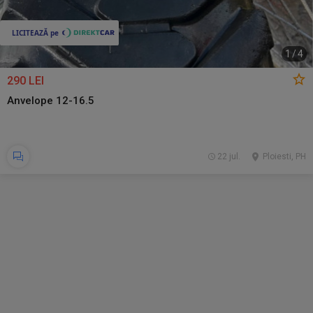
1
/
4
290 LEI
Anvelope 12-16.5
22 jul.
Ploiesti, PH