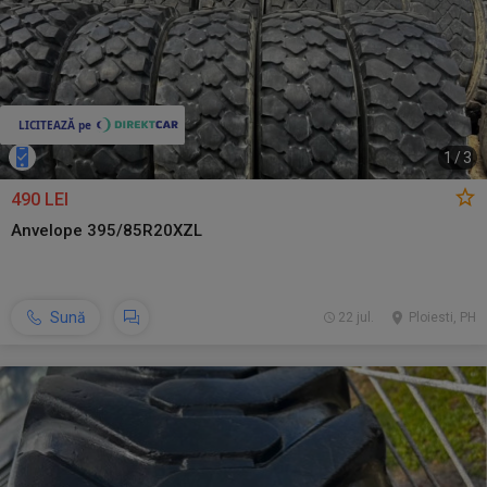
1
/
3
490 LEI
Anvelope 395/85R20XZL
Sună
22 jul.
Ploiesti, PH