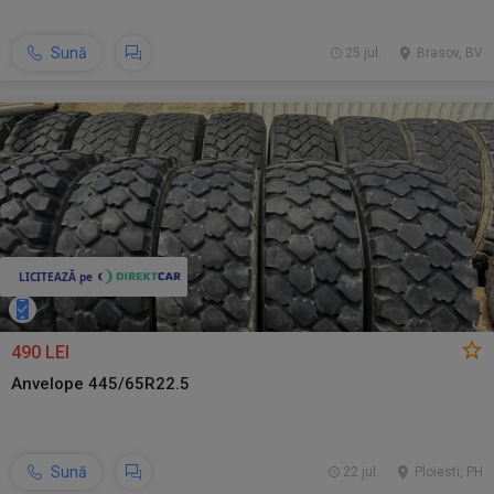
Sună
25 jul.
Brasov, BV
490 LEI
Anvelope 445/65R22.5
Sună
22 jul.
Ploiesti, PH