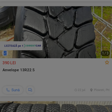
1
/
3
390 LEI
Anvelope 13R22.5
Sună
22 jul.
Ploiesti, PH