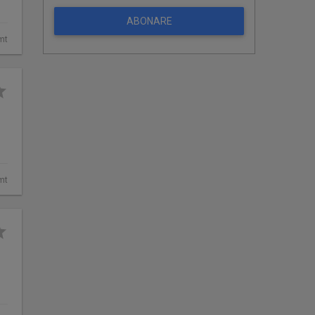
ABONARE
mt
mt