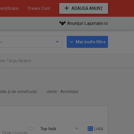
entificare
Creare Cont
ADAUGĂ ANUNŢ
Anunţuri Lajumate.ro
Mai multe filtre
icole Targu Neamt
iale și de construcții
Jante - Anvelope
Listă
Doar cu poze