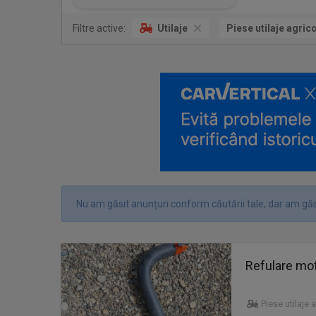
Filtre active:
Utilaje
Piese utilaje agric
Nu am găsit anunțuri conform căutării tale, dar am găs
Refulare mot
Piese utilaje 