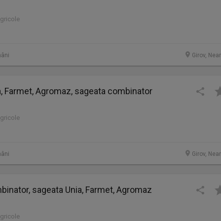
agricole
âni
Girov, Nea
a, Farmet, Agromaz, sageata combinator
agricole
âni
Girov, Nea
inator, sageata Unia, Farmet, Agromaz
agricole