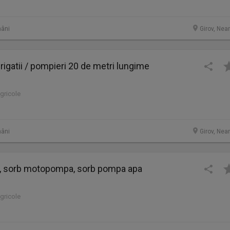
âni
Girov, Nea
 irigatii / pompieri 20 de metri lungime
agricole
âni
Girov, Nea
, sorb motopompa, sorb pompa apa
agricole