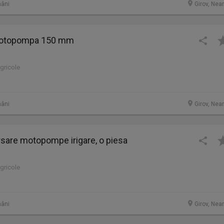
âni
Girov, Nea
motopompa 150 mm
agricole
âni
Girov, Nea
are motopompe irigare, o piesa
agricole
âni
Girov, Nea