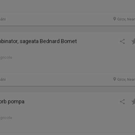
âni
Girov, Nea
binator, sageata Bednard Bomet
agricole
âni
Girov, Nea
 sorb pompa
agricole