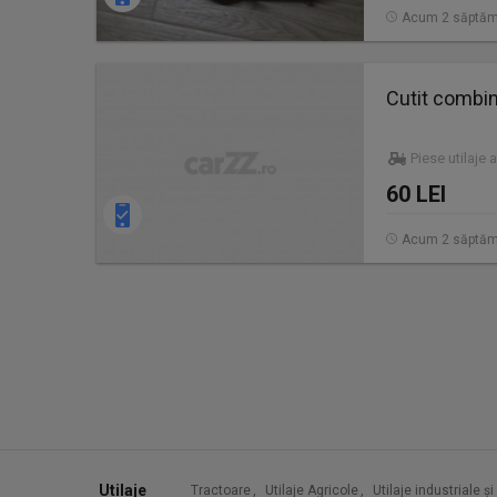
Acum 2 săptăm
Cutit combi
Piese utilaje 
60 LEI
Acum 2 săptăm
Utilaje
Tractoare
,
Utilaje Agricole
,
Utilaje industriale ș