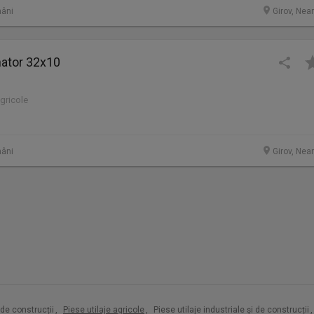
âni
Girov, Nea
nator 32x10
agricole
âni
Girov, Nea
i de construcții
,
Piese utilaje agricole
,
Piese utilaje industriale și de construcții
,