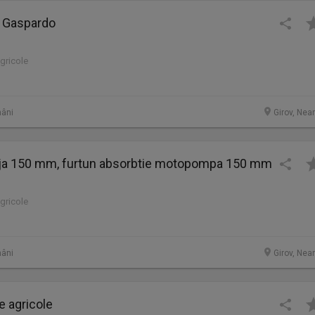
r Gaspardo
agricole
âni
Girov, Nea
nja 150 mm, furtun absorbtie motopompa 150 mm
agricole
âni
Girov, Nea
e agricole