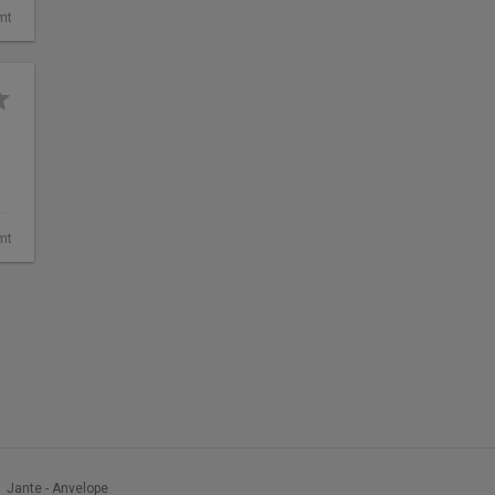
mt
mt
Jante - Anvelope