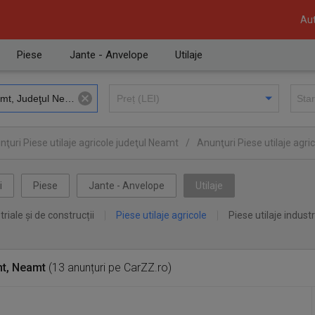
Aut
Piese
Jante - Anvelope
Utilaje
ţuri Piese utilaje agricole judeţul Neamt
/
Anunţuri Piese utilaje agr
i
Piese
Jante - Anvelope
Utilaje
triale și de construcții
Piese utilaje agricole
Piese utilaje industr
t, Neamt
(13 anunțuri pe CarZZ.ro)