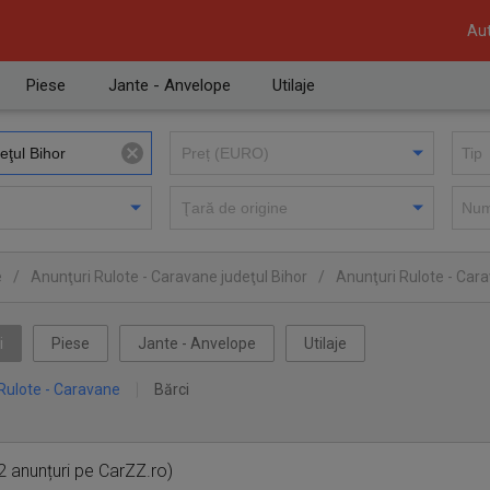
Aut
Piese
Jante - Anvelope
Utilaje
e
/
Anunţuri Rulote - Caravane judeţul Bihor
/
Anunţuri Rulote - Car
i
Piese
Jante - Anvelope
Utilaje
Rulote - Caravane
Bărci
2 anunțuri pe CarZZ.ro)