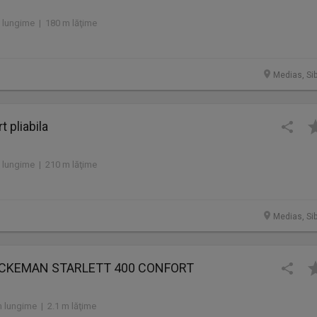
 lungime | 180 m lăţime
Medias, Sib
t pliabila
 lungime | 210 m lăţime
Medias, Sib
RCKEMAN STARLETT 400 CONFORT
 lungime | 2.1 m lăţime