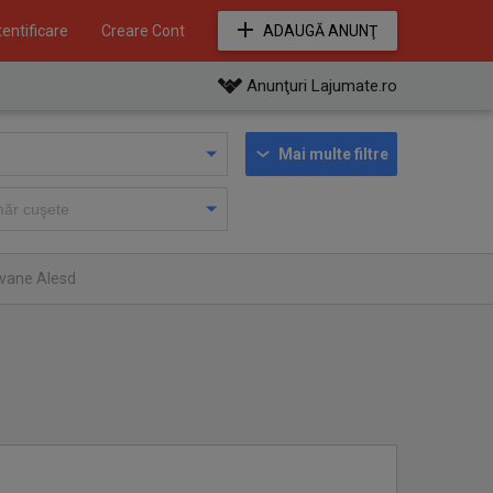
entificare
Creare Cont
ADAUGĂ ANUNŢ
Anunţuri Lajumate.ro
Mai multe filtre
avane Alesd