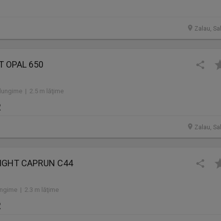
Zalau, Sa
T OPAL 650
lungime | 2.5 m lăţime
R
Zalau, Sa
LIGHT CAPRUN C44
ngime | 2.3 m lăţime
R