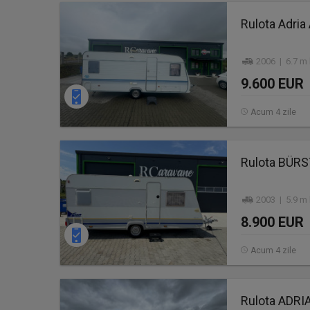
Rulota Adria
2006 | 6.7 m 
9.600 EUR
Acum 4 zile
Rulota BÜR
2003 | 5.9 m 
8.900 EUR
Acum 4 zile
Rulota ADRI