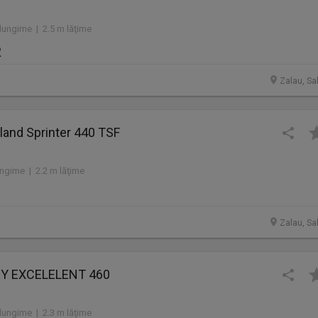
lungime | 2.5 m lăţime
R
Zalau, Sa
land Sprinter 440 TSF
ngime | 2.2 m lăţime
Zalau, Sa
BY EXCELELENT 460
lungime | 2.3 m lăţime