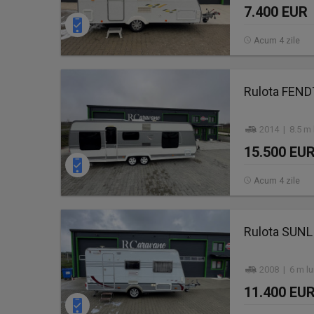
7.400 EUR
Acum 4 zile
Rulota FEND
2014 | 8.5 m 
15.500 EU
Acum 4 zile
Rulota SUN
2008 | 6 m lu
11.400 EU