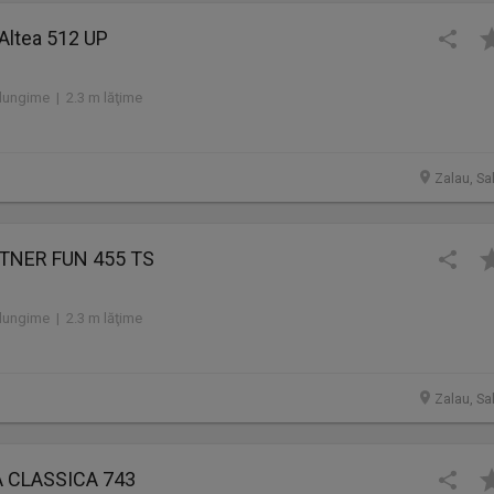
 Altea 512 UP
lungime | 2.3 m lăţime
Zalau, Sa
STNER FUN 455 TS
lungime | 2.3 m lăţime
Zalau, Sa
A CLASSICA 743