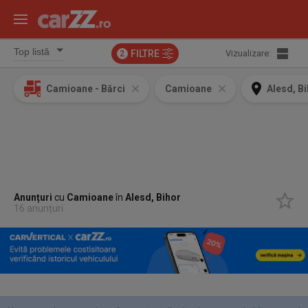
FILTRE
Vizualizare:
2
Camioane - Bărci
Camioane
Alesd, B
Anunțuri
cu
Camioane
în
Alesd, Bihor
16 anunțuri