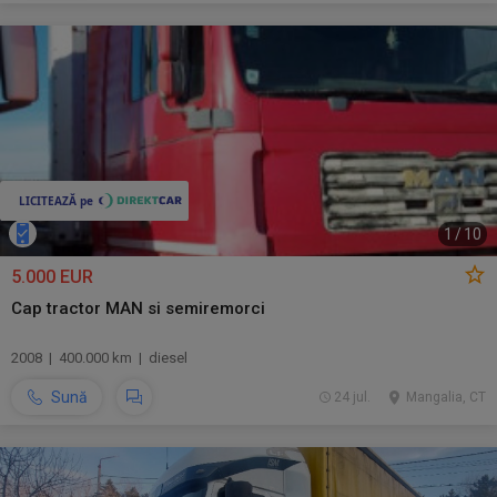
1
/
10
5.000 EUR
Cap tractor MAN si semiremorci
2008 | 400.000 km | diesel
Sună
24 jul.
Mangalia, CT