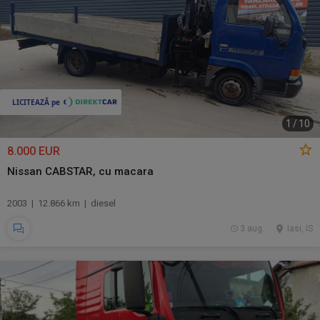
1
/
10
8.000 EUR
Nissan CABSTAR, cu macara
2003 | 12.866 km | diesel
3 aug.
Iasi, IS