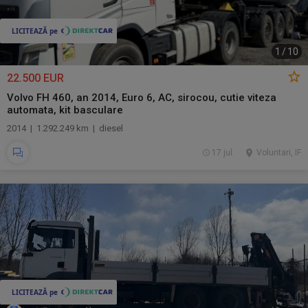
1
/
10
22.500 EUR
Volvo FH 460, an 2014, Euro 6, AC, sirocou, cutie viteza
automata, kit basculare
2014 | 1.292.249 km | diesel
17 jul.
Voluntari, IF