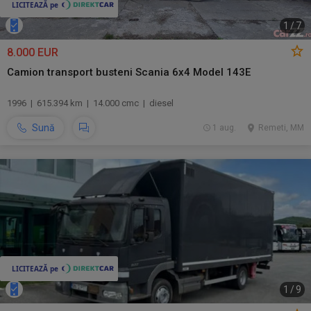
1
/
7
8.000 EUR
Camion transport busteni Scania 6x4 Model 143E
1996 | 615.394 km | 14.000 cmc | diesel
Sună
1 aug.
Remeti, MM
1
/
9