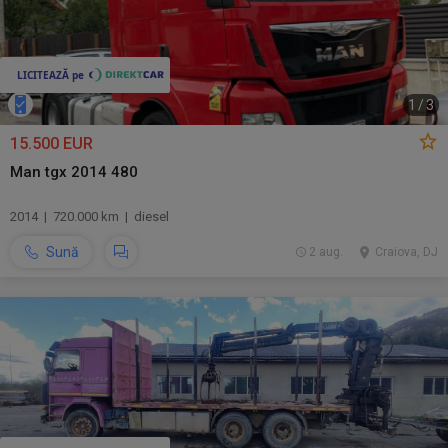
1
/
3
15.500 EUR
Man tgx 2014 480
2014 | 720.000 km | diesel
Sună
2 aug.
Craiova, DJ