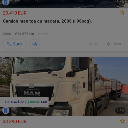
1
/
6
20.410 EUR
Camion man tga cu macara, 2006 (il96scg).
2006 | 673.577 km | diesel
Sună
16 jul.
Jilava, IF
1
/
4
33.390 EUR