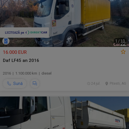
1
/
10
16.000 EUR
Daf LF45 an 2016
2016 | 1.100.000 km | diesel
Sună
24 jul.
Pitesti, AG