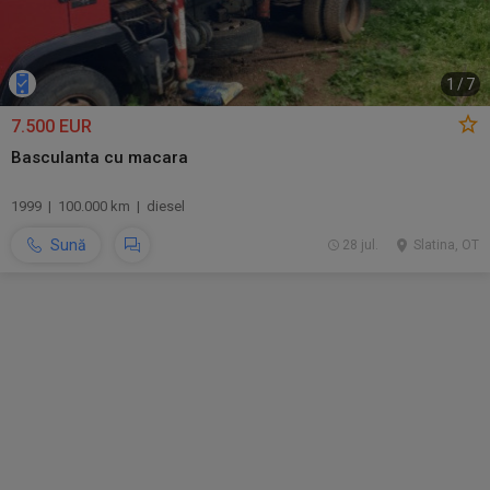
1
/
7
7.500 EUR
Basculanta cu macara
1999 | 100.000 km | diesel
Sună
28 jul.
Slatina, OT