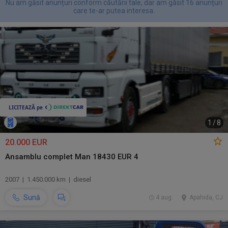
Nu am găsit anunțuri conform căutării tale, dar am găsit 16 anunțuri
care te-ar putea interesa.
1
/
8
20.000 EUR
Ansamblu complet Man 18430 EUR 4
2007 | 1.450.000 km | diesel
Sună
4 aug.
Apahida, CJ