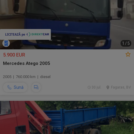
1
/
5
5.900 EUR
Mercedes Atego 2005
2005 | 760.000 km | diesel
Sună
30 jul.
Fagaras, BV