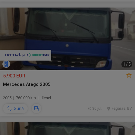
1
/
5
5.900 EUR
Mercedes Atego 2005
2005 | 760.000 km | diesel
Sună
30 jul.
Fagaras, BV