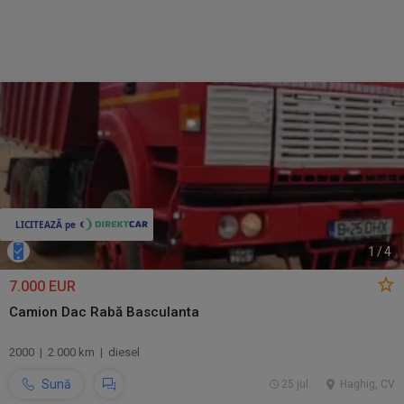
1
/
4
7.000 EUR
Camion Dac Rabă Basculanta
2000 | 2.000 km | diesel
Sună
25 jul.
Haghig, CV