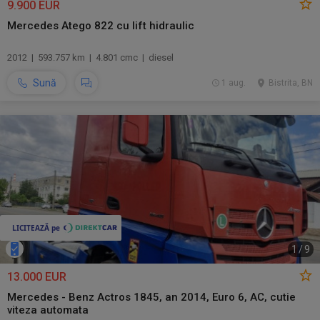
9.900 EUR
Mercedes Atego 822 cu lift hidraulic
2012 | 593.757 km | 4.801 cmc | diesel
Sună
1 aug.
Bistrita, BN
1
/
9
13.000 EUR
Mercedes - Benz Actros 1845, an 2014, Euro 6, AC, cutie
viteza automata