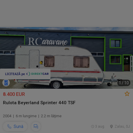
1
/
10
8.400 EUR
Rulota Beyerland Sprinter 440 TSF
2004 | 6 m lungime | 2.2 m lăţime
Sună
3 aug.
Zalau, SJ