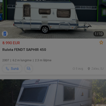
1
/
10
8.990 EUR
Rulota FENDT SAPHIR 450
2007 | 6.2 m lungime | 2.3 m lăţime
Sună
3 aug.
Zalau, SJ