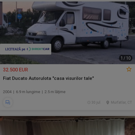
1
/
10
32.500 EUR
Fiat Ducato Autorulota "casa visurilor tale"
2004 | 6.9 m lungime | 2.5 m lăţime
30 jul.
Murfatlar, CT