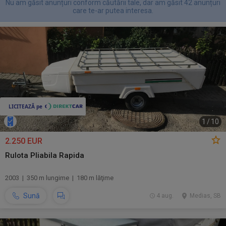
Nu am găsit anunțuri conform căutării tale, dar am găsit 42 anunțuri
care te-ar putea interesa.
1
/
10
2.250 EUR
Rulota Pliabila Rapida
2003 | 350 m lungime | 180 m lăţime
Sună
4 aug.
Medias, SB