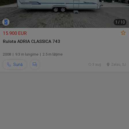
1
/
10
15.900 EUR
Rulota ADRIA CLASSICA 743
2008 | 9.3 m lungime | 2.5 m lăţime
Sună
3 aug.
Zalau, SJ