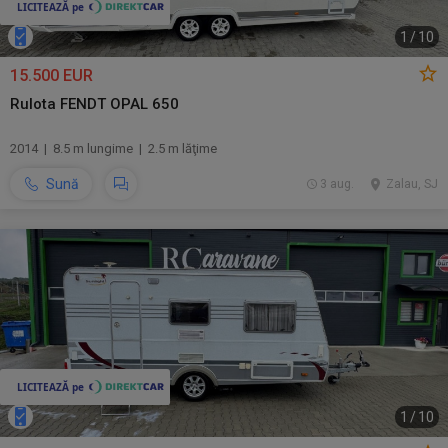
1
/
10
15.500 EUR
Rulota FENDT OPAL 650
2014 | 8.5 m lungime | 2.5 m lăţime
Sună
3 aug.
Zalau, SJ
1
/
10