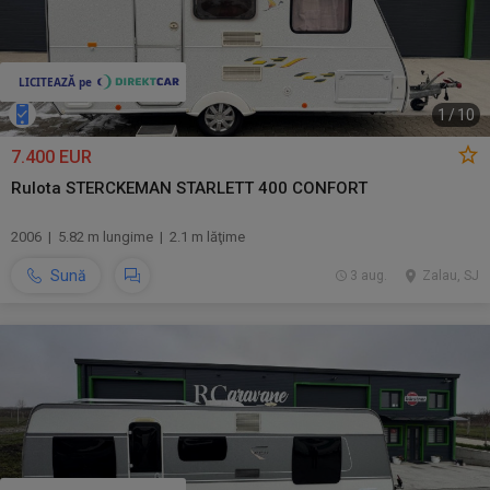
1
/
10
7.400 EUR
Rulota STERCKEMAN STARLETT 400 CONFORT
2006 | 5.82 m lungime | 2.1 m lăţime
Sună
3 aug.
Zalau, SJ