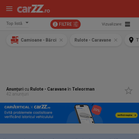
FILTRE
Vizualizare:
2
Camioane - Bărci
Rulote - Caravane
T
Anunțuri
cu
Rulote - Caravane
în
Teleorman
42 anunțuri