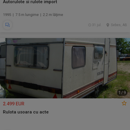
Autorulote si rulote import
1995 | 7.5 m lungime | 2.2 m lăţime
31 jul.
Sebes, AB
1
/
9
2.499 EUR
Rulota usoara cu acte