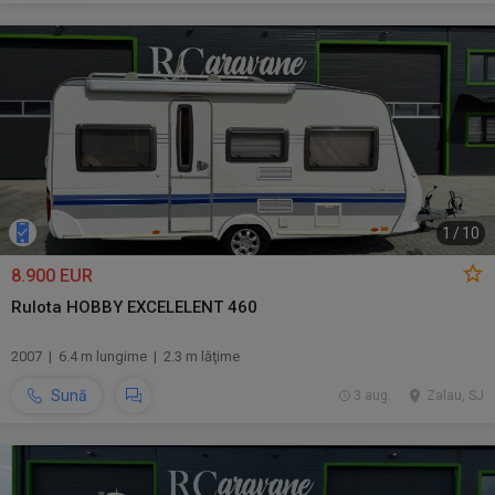
1
/
10
8.900 EUR
Rulota HOBBY EXCELELENT 460
2007 | 6.4 m lungime | 2.3 m lăţime
Sună
3 aug.
Zalau, SJ