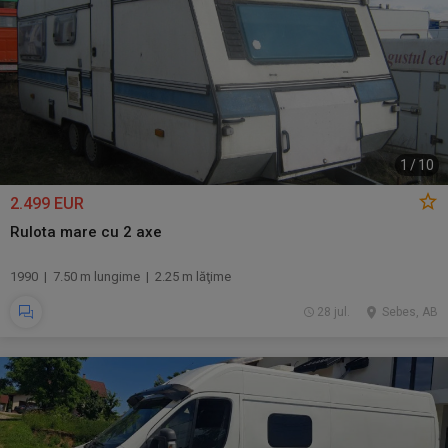
1
/
10
2.499 EUR
Rulota mare cu 2 axe
1990 | 7.50 m lungime | 2.25 m lăţime
28 jul.
Sebes, AB