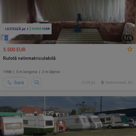
1
/
5
5.500 EUR
Rulotă neînmatriculabilă
1998 | 5 m lungime | 2 m lăţime
Sună
29 jul.
Radomiresti, BC