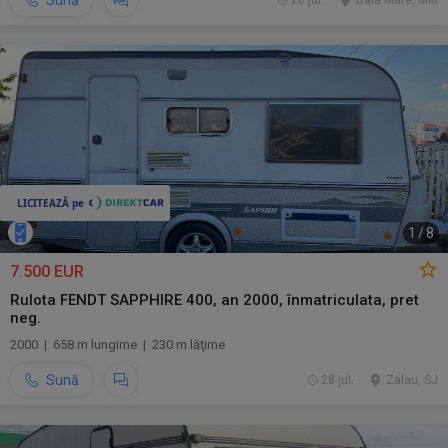
Sună
28 jul.
Baia Mare, MM
1
/
8
7.500 EUR
Rulota FENDT SAPPHIRE 400, an 2000, înmatriculata, pret
neg.
2000 | 658 m lungime | 230 m lăţime
Sună
28 jul.
Zalau, SJ