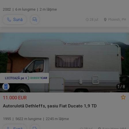
2002 | 6 m lungime | 2 m lăţime
Sună
28 jul.
Ploiesti, PH
1
/
8
11.000 EUR
Autorulotă Dethleffs, șasiu Fiat Ducato 1,9 TD
1995 | 5622 m lungime | 2245 m lăţime