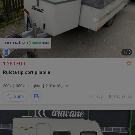
1
/
3
1.250 EUR
Rulota tip cort pliabila
2004 | 380 m lungime | 210 m lăţime
Sună
4 aug.
Medias, SB