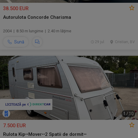
38.500 EUR
Autorulota Concorde Charisma
2004 | 8.50 m lungime | 2.40 m lăţime
Sună
29 jul.
Cristian, BV
1
/
10
7.500 EUR
Rulota Kip••Mover••2 Spatii de dormit••