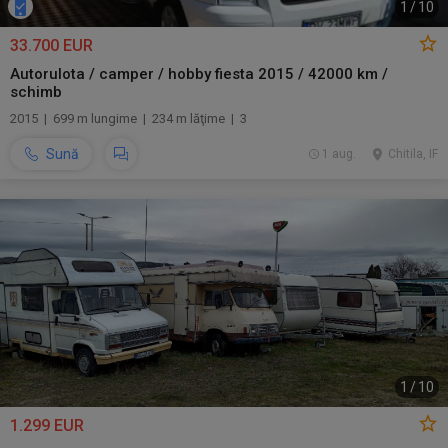
1
/
10
33.700 EUR
Autorulota / camper / hobby fiesta 2015 / 42000 km /
schimb
2015 | 699 m lungime | 234 m lăţime | 3
Sună
1 aug.
Chitila, IF
1
/
10
1.299 EUR