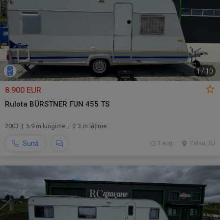
1
/
10
8.900 EUR
Rulota BÜRSTNER FUN 455 TS
2003 | 5.9 m lungime | 2.3 m lăţime
Sună
3 aug.
Zalau, SJ