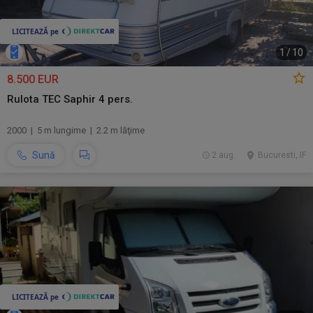
1
/
10
8.500 EUR
Rulota TEC Saphir 4 pers.
2000 | 5 m lungime | 2.2 m lăţime
Sună
2 aug.
Bucuresti, IF