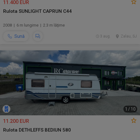
11.400 EUR
Rulota SUNLIGHT CAPRUN C44
2008 | 6 m lungime | 2.3 m lăţime
Sună
3 aug.
Zalau, SJ
1
/
10
11.200 EUR
Rulota DETHLEFFS BEDIUN 580