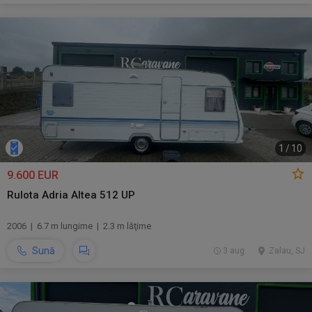
1
/
10
9.600 EUR
Rulota Adria Altea 512 UP
2006 | 6.7 m lungime | 2.3 m lăţime
Sună
3 aug.
Zalau, SJ