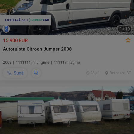
1
/
10
15.900 EUR
Autorulota Citroen Jumper 2008
2008 | 1111111 m lungime | 11111 m lăţime
Sună
28 jul.
Botosani, BT