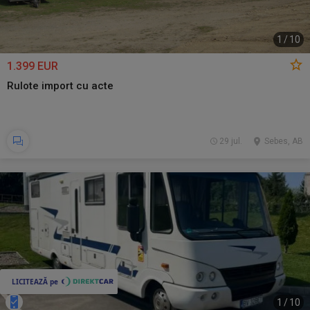
1
/
10
1.399 EUR
Rulote import cu acte
29 jul.
Sebes, AB
1
/
10