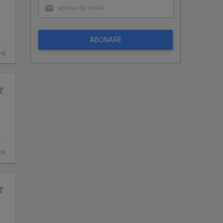
ABONARE
uj
asi