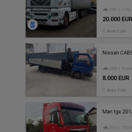
2007 | 1.450
20.000 EU
Acum 3 zile
Nissan CABS
2003 | 12.86
8.000 EUR
Acum 4 zile
Man tgx 201
2014 | 720.0