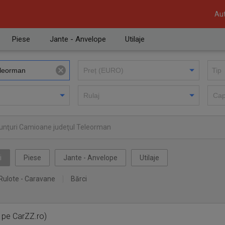
Aut
Piese
Jante - Anvelope
Utilaje
unţuri Camioane judeţul Teleorman
i
Piese
Jante - Anvelope
Utilaje
Rulote - Caravane
Bărci
 pe CarZZ.ro)