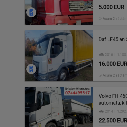
5.000 EUR
Acum 2 săptăm
Daf LF45 an
2016 | 1.100
16.000 EU
Acum 2 săptăm
Volvo FH 460,
automata, ki
2014 | 1.292
22.500 EU