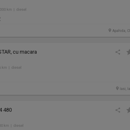
.000 km | diesel
R
Apahida, Cl
TAR, cu macara
6 km | diesel
Iasi, I
4 480
00 km | diesel