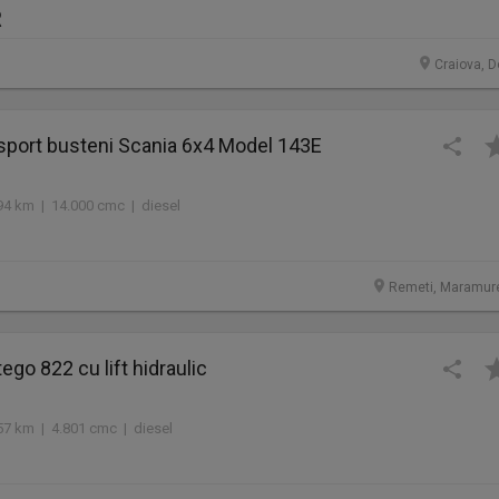
R
Craiova, D
sport busteni Scania 6x4 Model 143E
94 km | 14.000 cmc | diesel
Remeti, Maramur
go 822 cu lift hidraulic
57 km | 4.801 cmc | diesel