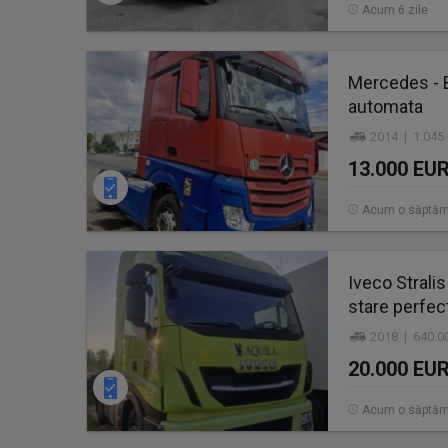
Acum 6 zile
Mercedes - B
automata
2014 | 1.045
13.000 EU
Acum o săptă
Iveco Stralis
stare perfec
2018 | 640.0
20.000 EU
Acum o săptă