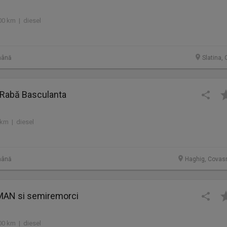
00 km | diesel
mână
Slatina, 
Rabă Basculanta
 km | diesel
mână
Haghig, Covas
 MAN si semiremorci
00 km | diesel