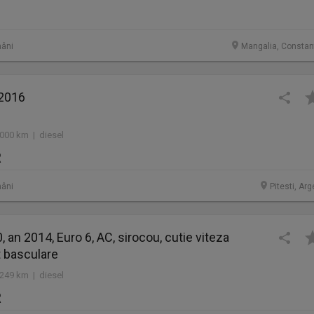
âni
Mangalia, Constan
 2016
.000 km | diesel
R
âni
Pitesti, Ar
 an 2014, Euro 6, AC, sirocou, cutie viteza
t basculare
.249 km | diesel
R