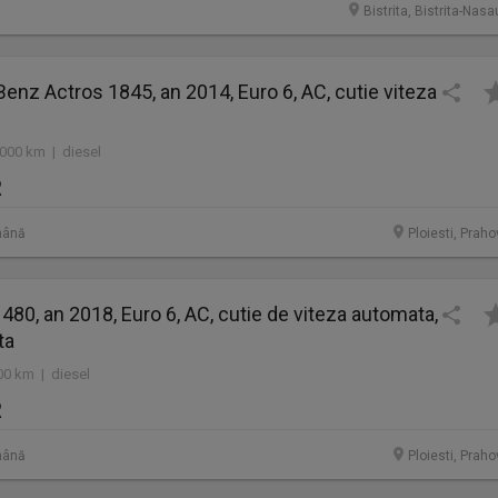
Bistrita, Bistrita-Nas
enz Actros 1845, an 2014, Euro 6, AC, cutie viteza
.000 km | diesel
R
mână
Ploiesti, Prah
 480, an 2018, Euro 6, AC, cutie de viteza automata,
ta
00 km | diesel
R
mână
Ploiesti, Prah