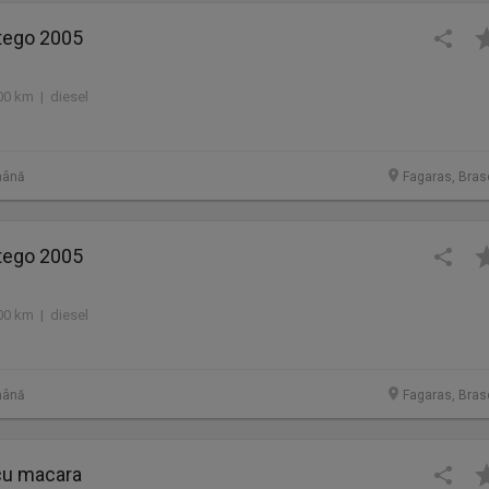
tego 2005
00 km | diesel
mână
Fagaras, Bras
tego 2005
00 km | diesel
mână
Fagaras, Bras
cu macara