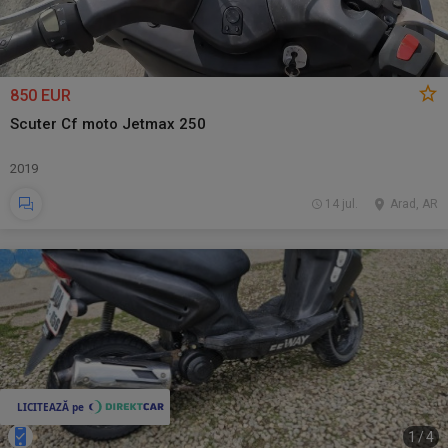
850 EUR
Scuter Cf moto Jetmax 250
2019
14 jul.
Arad, AR
1
/
4