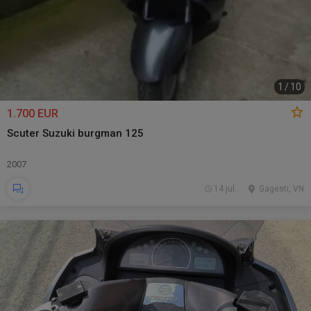
1
/
10
1.700 EUR
Scuter Suzuki burgman 125
2007
14 jul.
Gagesti, VN