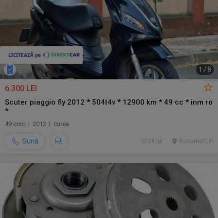
1
/
8
6.300 LEI
Scuter piaggio fly 2012 * 504t4v * 12900 km * 49 cc * inm ro
*
49 cmc | 2012 | curea
Sună
28 jul.
Bucuresti, IF