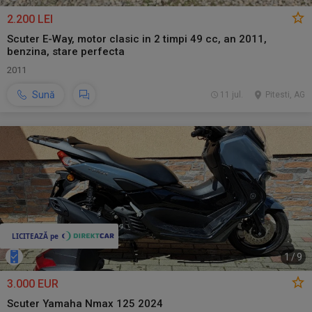
2.200 LEI
Scuter E-Way, motor clasic in 2 timpi 49 cc, an 2011,
benzina, stare perfecta
2011
Sună
11 jul.
Pitesti, AG
1
/
9
3.000 EUR
Scuter Yamaha Nmax 125 2024