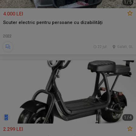
1
/
5
4.000 LEI
Scuter electric pentru persoane cu dizabilități
2022
22 jul.
Galati, GL
1
/
4
2.299 LEI