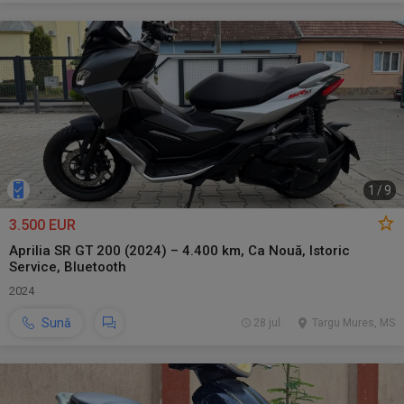
1
/
9
3.500 EUR
Aprilia SR GT 200 (2024) – 4.400 km, Ca Nouă, Istoric
Service, Bluetooth
2024
Sună
28 jul.
Targu Mures, MS