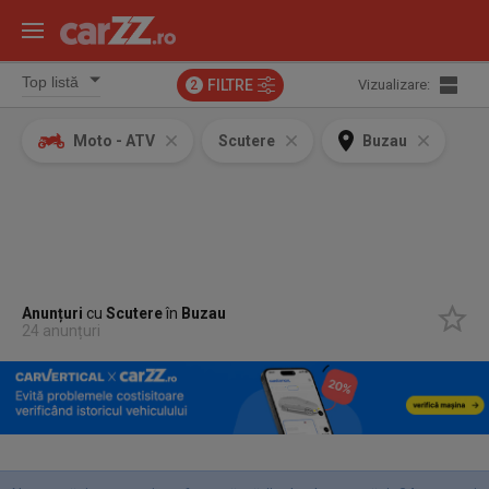
FILTRE
Vizualizare:
2
Moto - ATV
Scutere
Buzau
Anunțuri
cu
Scutere
în
Buzau
24 anunțuri