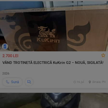
2.700 LEI
VÂND TROTINETĂ ELECTRICĂ KuKirin G2 – NOUĂ, SIGILATĂ!
2026
Sună
16 jul.
Sinaia, PH