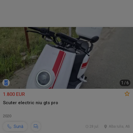
1
/
6
1.800 EUR
Scuter electric niu gts pro
2020
Sună
28 jul.
Alba Iulia, AB