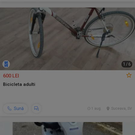
1
/
6
600 LEI
Bicicleta adulti
Sună
1 aug.
Suceava, SV