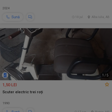
2024
Sună
10 jul.
Alba Iulia, AB
1
/
5
1,50 LEI
Scuter electric trei roți
1990