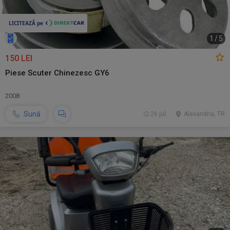
1
/
5
150 LEI
Piese Scuter Chinezesc GY6
2008
Sună
26 jul.
Alexandria, TR