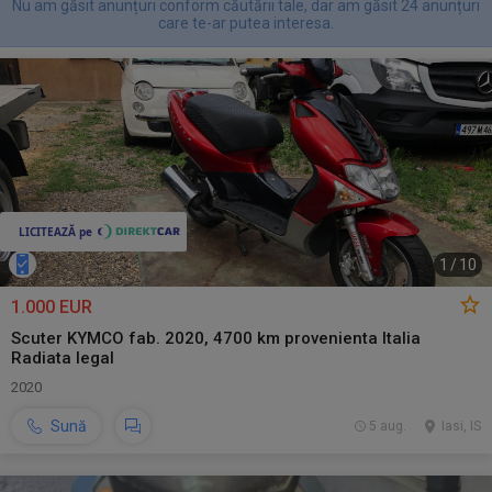
Nu am găsit anunțuri conform căutării tale, dar am găsit 24 anunțuri
care te-ar putea interesa.
1
/
10
1.000 EUR
Scuter KYMCO fab. 2020, 4700 km provenienta Italia
Radiata legal
2020
Sună
5 aug.
Iasi, IS