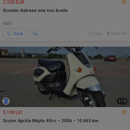
2.350 EUR
Scooter Astreea one nou braila
2025
Sună
2 aug.
Braila, BR
1
/
9
5.199 LEI
Scuter Aprilia Mojito 49cc – 2006 – 10.663 km