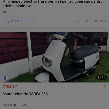
Mini moped electric (fara permis) pentru copii sau pentru
oricine altcineva
2025
Sună
22 jul.
Bucuresti, IF
1
/
10
7.500 LEI
Scuter electric YADEA E8S
75.100 cp | 2025