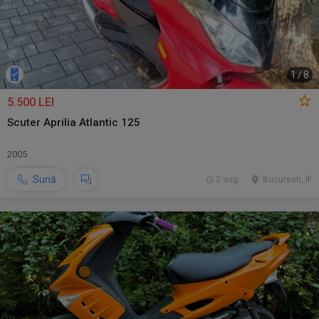
1
/
8
5.500 LEI
Scuter Aprilia Atlantic 125
2005
Sună
2 aug.
Bucuresti, IF