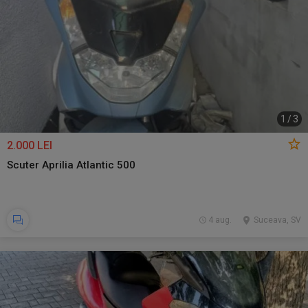
1
/
3
2.000 LEI
Scuter Aprilia Atlantic 500
4 aug.
Suceava, SV