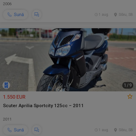
2006
Sună
1 aug.
Sibiu, SB
1
/
9
1.550 EUR
Scuter Aprilia Sportcity 125cc – 2011
2011
Sună
1 aug.
Sibiu, SB