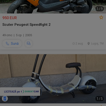
1
/
9
950 EUR
Scuter Peugeot Speedfight 2
49 cmc | 5 cp | 2005
Sună
2 aug.
Lugoj, TM
1
/
5