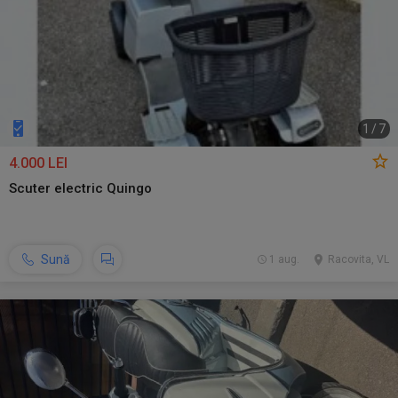
1
/
7
4.000 LEI
Scuter electric Quingo
Sună
1 aug.
Racovita, VL