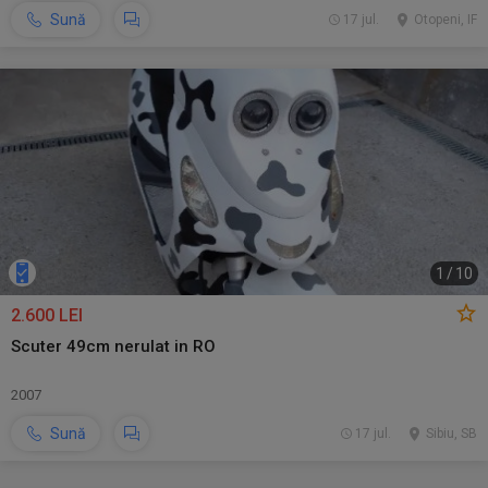
Sună
17 jul.
Otopeni, IF
1
/
10
2.600 LEI
Scuter 49cm nerulat in RO
2007
Sună
17 jul.
Sibiu, SB