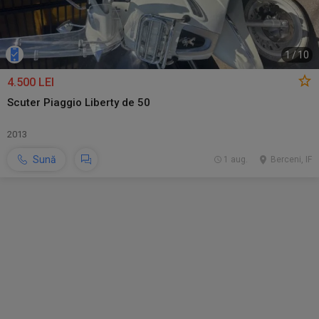
1
/
10
4.500 LEI
Scuter Piaggio Liberty de 50
2013
Sună
1 aug.
Berceni, IF