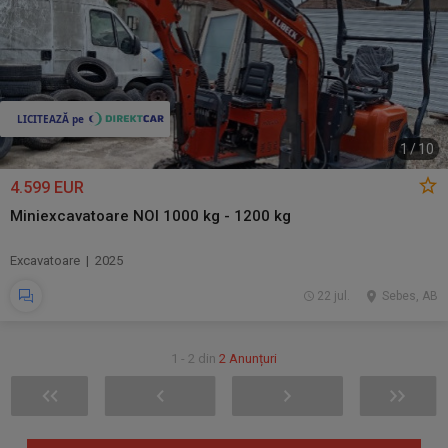
1
/
10
4.599 EUR
Miniexcavatoare NOI 1000 kg - 1200 kg
Excavatoare | 2025
22 jul.
Sebes, AB
1 - 2 din
2 Anunțuri