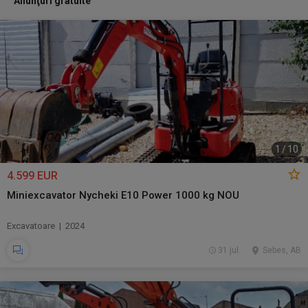
Anunţuri gratuite
1
/
10
4.599 EUR
Miniexcavator Nycheki E10 Power 1000 kg NOU
Excavatoare | 2024
31 jul.
Sebes, AB