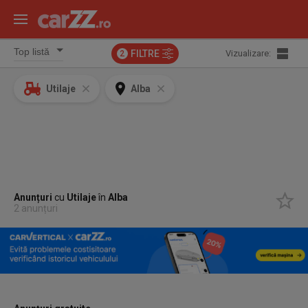
FILTRE
Vizualizare:
2
Utilaje
Alba
Anunțuri
cu
Utilaje
în
Alba
2 anunțuri