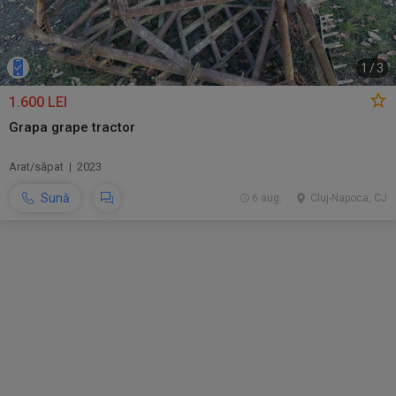
1
/
3
1.600 LEI
Grapa grape tractor
Arat/săpat | 2023
Sună
6 aug.
Cluj-Napoca, CJ