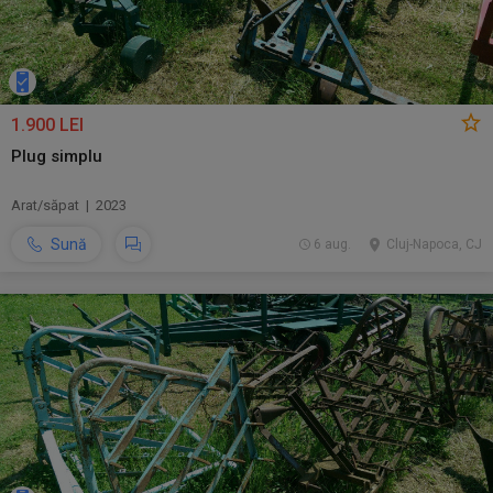
1.900 LEI
Plug simplu
Arat/săpat | 2023
Sună
6 aug.
Cluj-Napoca, CJ