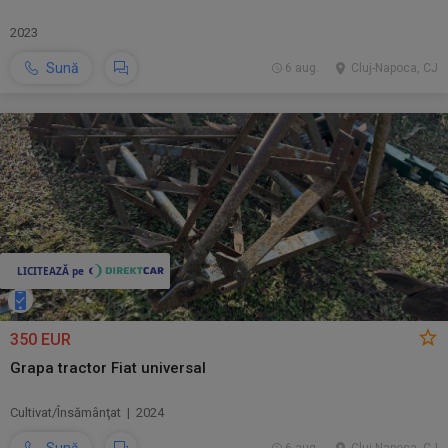
2023
Sună
6 aug.
Cluj-Napoca, CJ
350 EUR
Grapa tractor Fiat universal
Cultivat/Însămânţat | 2024