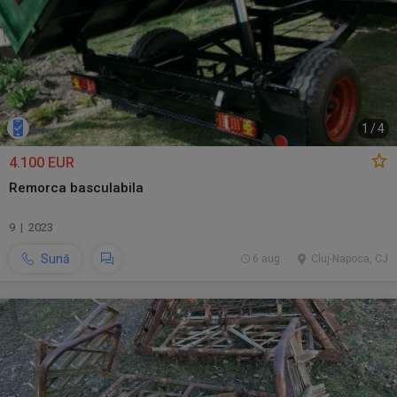
1
/
4
4.100 EUR
Remorca basculabila
9 | 2023
Sună
6 aug.
Cluj-Napoca, CJ