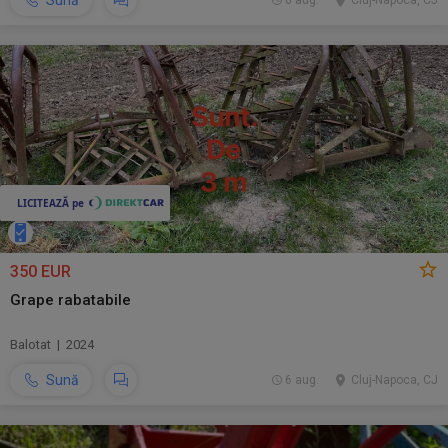
Sună
6 aug.
Cluj-Napoca, CJ
350 EUR
Grape rabatabile
Balotat | 2024
Sună
6 aug.
Cluj-Napoca, CJ