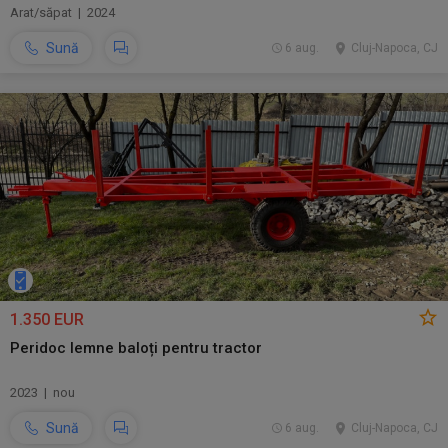
Arat/săpat | 2024
Sună
6 aug.
Cluj-Napoca, CJ
1.350 EUR
Peridoc lemne baloți pentru tractor
2023 | nou
Sună
6 aug.
Cluj-Napoca, CJ