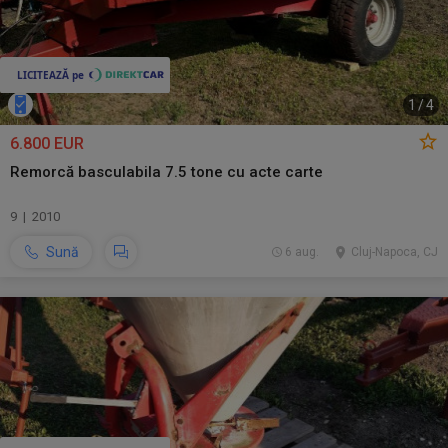
1
/
4
6.800 EUR
Remorcă basculabila 7.5 tone cu acte carte
9 | 2010
Sună
6 aug.
Cluj-Napoca, CJ