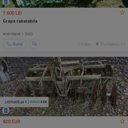
1.600 LEI
Grapa rabatabila
Arat/săpat | 2023
Sună
6 aug.
Cluj-Napoca, CJ
820 EUR