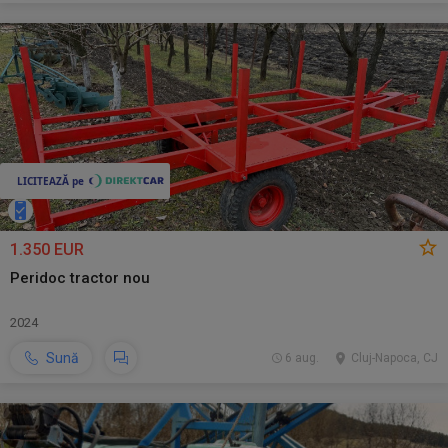
1.350 EUR
Peridoc tractor nou
2024
Sună
6 aug.
Cluj-Napoca, CJ