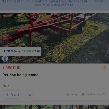
Nu am găsit anunțuri conform căutării tale, dar am găsit 117 anunțuri
care te-ar putea interesa.
1.350 EUR
Peridoc baloți lemne
2026
Sună
6 aug.
Cluj-Napoca, CJ