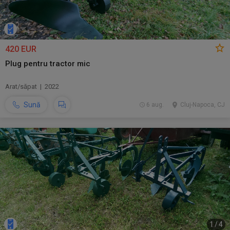
420 EUR
Plug pentru tractor mic
Arat/săpat | 2022
Sună
6 aug.
Cluj-Napoca, CJ
1
/
4