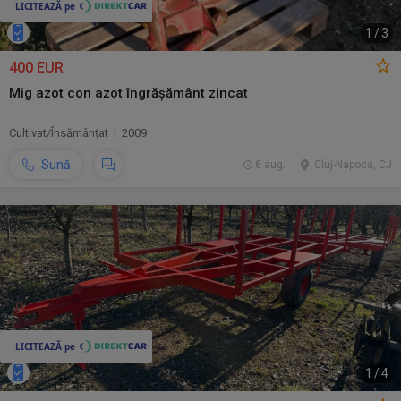
1
/
3
400 EUR
Mig azot con azot îngrășământ zincat
Cultivat/Însămânţat | 2009
Sună
6 aug.
Cluj-Napoca, CJ
1
/
4