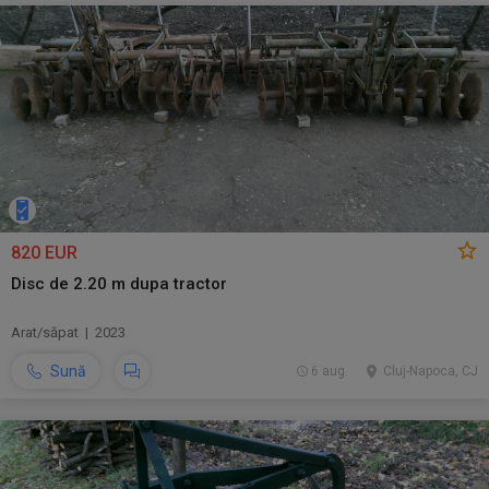
820 EUR
Disc de 2.20 m dupa tractor
Arat/săpat | 2023
Sună
6 aug.
Cluj-Napoca, CJ