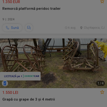
1.350 EUR
Remorcă platformă peridoc trailer
9 | 2024
Sună
6 aug.
Cluj-Napoca, CJ
1
/
4
1.550 LEI
Grapă cu grape de 3 și 4 metrii