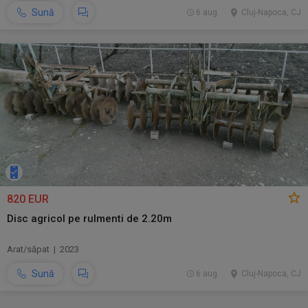
Sună
6 aug.
Cluj-Napoca, CJ
820 EUR
Disc agricol pe rulmenti de 2.20m
Arat/săpat | 2023
Sună
6 aug.
Cluj-Napoca, CJ