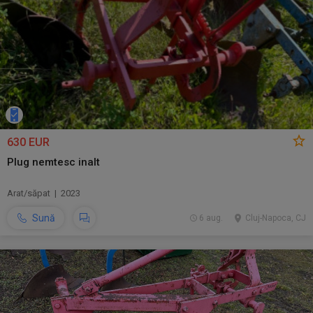
630 EUR
Plug nemtesc inalt
Arat/săpat | 2023
Sună
6 aug.
Cluj-Napoca, CJ