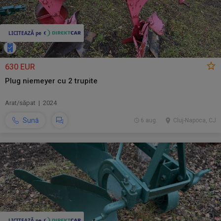
630 EUR
Plug niemeyer cu 2 trupite
Arat/săpat | 2024
Sună
6 aug.
Cluj-Napoca, CJ