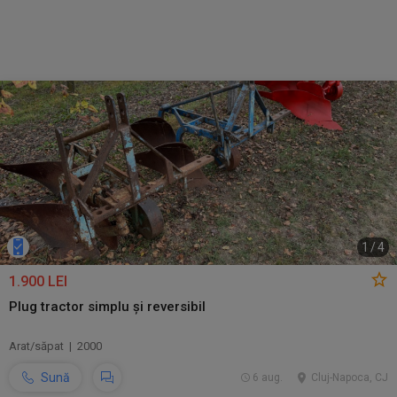
1
/
4
1.900 LEI
Plug tractor simplu și reversibil
Arat/săpat | 2000
Sună
6 aug.
Cluj-Napoca, CJ