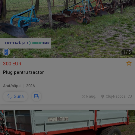
1
/
5
300 EUR
Plug pentru tractor
Arat/săpat | 2026
Sună
6 aug.
Cluj-Napoca, CJ