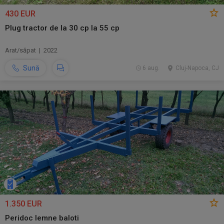
430 EUR
Plug tractor de la 30 cp la 55 cp
Arat/săpat | 2022
Sună
6 aug.
Cluj-Napoca, CJ
1.350 EUR
Peridoc lemne baloti