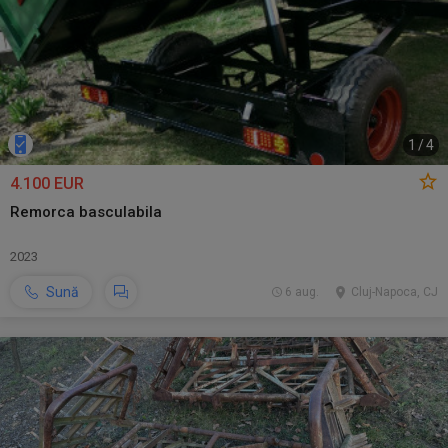
1
/
4
4.100 EUR
Remorca basculabila
2023
Sună
6 aug.
Cluj-Napoca, CJ