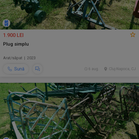
1.900 LEI
Plug simplu
Arat/săpat | 2023
Sună
6 aug.
Cluj-Napoca, CJ