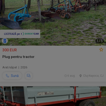
1
/
5
300 EUR
Plug pentru tractor
Arat/săpat | 2026
Sună
6 aug.
Cluj-Napoca, CJ