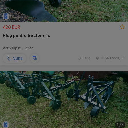
420 EUR
Plug pentru tractor mic
Arat/săpat | 2022
Sună
6 aug.
Cluj-Napoca, CJ
1
/
4