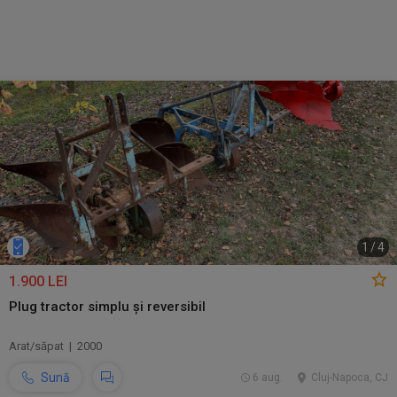
1
/
4
1.900 LEI
Plug tractor simplu și reversibil
Arat/săpat | 2000
Sună
6 aug.
Cluj-Napoca, CJ