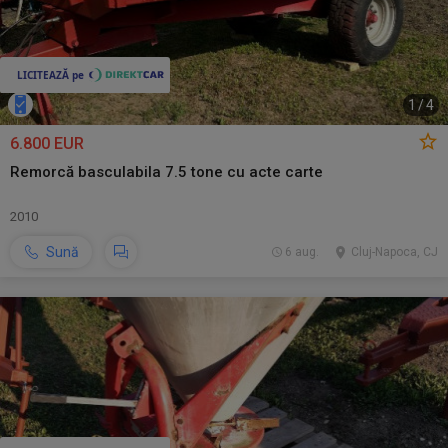
1
/
4
6.800 EUR
Remorcă basculabila 7.5 tone cu acte carte
2010
Sună
6 aug.
Cluj-Napoca, CJ