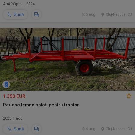
Arat/săpat | 2024
Sună
6 aug.
Cluj-Napoca, CJ
1.350 EUR
Peridoc lemne baloți pentru tractor
2023 | nou
Sună
6 aug.
Cluj-Napoca, CJ