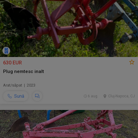
630 EUR
Plug nemtesc inalt
Arat/săpat | 2023
Sună
6 aug.
Cluj-Napoca, CJ