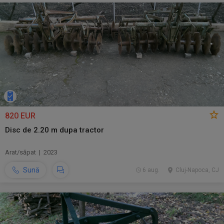
820 EUR
Disc de 2.20 m dupa tractor
Arat/săpat | 2023
Sună
6 aug.
Cluj-Napoca, CJ