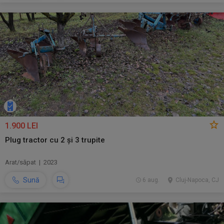
1.900 LEI
Plug tractor cu 2 și 3 trupite
Arat/săpat | 2023
Sună
6 aug.
Cluj-Napoca, CJ