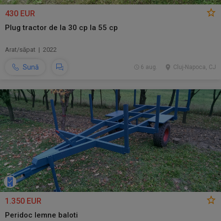
430 EUR
Plug tractor de la 30 cp la 55 cp
Arat/săpat | 2022
Sună
6 aug.
Cluj-Napoca, CJ
1.350 EUR
Peridoc lemne baloti