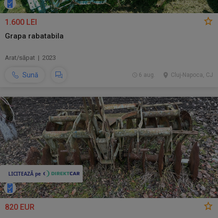
1.600 LEI
Grapa rabatabila
Arat/săpat | 2023
Sună
6 aug.
Cluj-Napoca, CJ
820 EUR