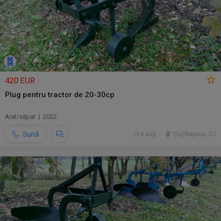
420 EUR
Plug pentru tractor de 20-30cp
Arat/săpat | 2022
Sună
6 aug.
Cluj-Napoca, CJ