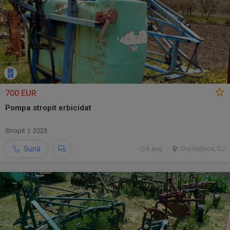
700 EUR
Pompa stropit erbicidat
Stropit | 2023
Sună
6 aug.
Cluj-Napoca, CJ