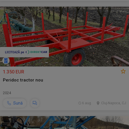
1.350 EUR
Peridoc tractor nou
2024
Sună
6 aug.
Cluj-Napoca, CJ