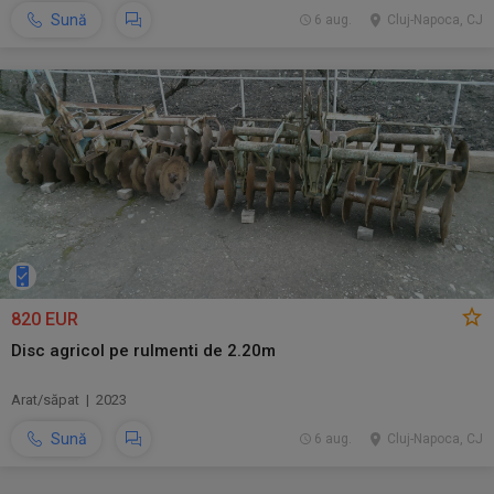
Sună
6 aug.
Cluj-Napoca, CJ
820 EUR
Disc agricol pe rulmenti de 2.20m
Arat/săpat | 2023
Sună
6 aug.
Cluj-Napoca, CJ