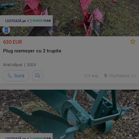
630 EUR
Plug niemeyer cu 2 trupite
Arat/săpat | 2024
Sună
6 aug.
Cluj-Napoca, CJ