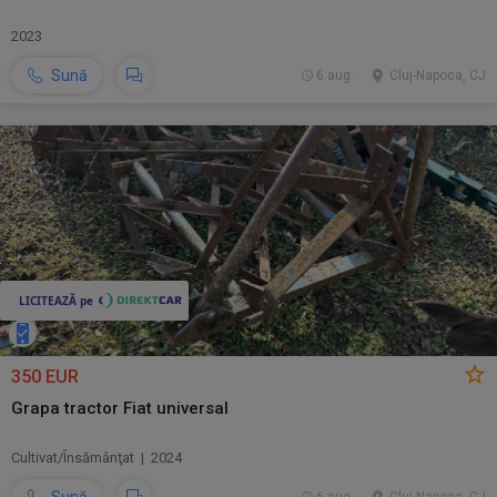
2023
Sună
6 aug.
Cluj-Napoca, CJ
350 EUR
Grapa tractor Fiat universal
Cultivat/Însămânţat | 2024