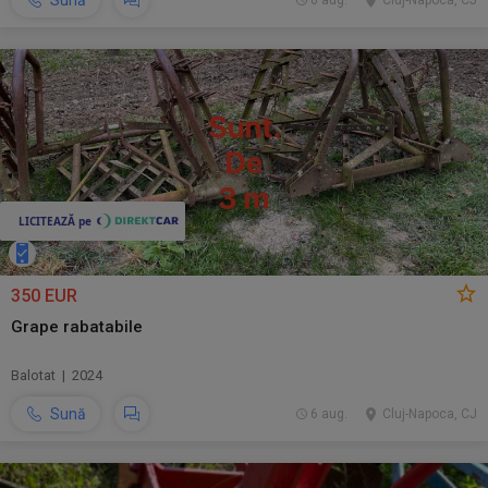
Sună
6 aug.
Cluj-Napoca, CJ
350 EUR
Grape rabatabile
Balotat | 2024
Sună
6 aug.
Cluj-Napoca, CJ