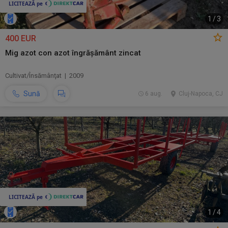
1
/
3
400 EUR
Mig azot con azot îngrășământ zincat
Cultivat/Însămânţat | 2009
Sună
6 aug.
Cluj-Napoca, CJ
1
/
4