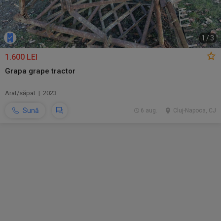
1
/
3
1.600 LEI
Grapa grape tractor
Arat/săpat | 2023
Sună
6 aug.
Cluj-Napoca, CJ