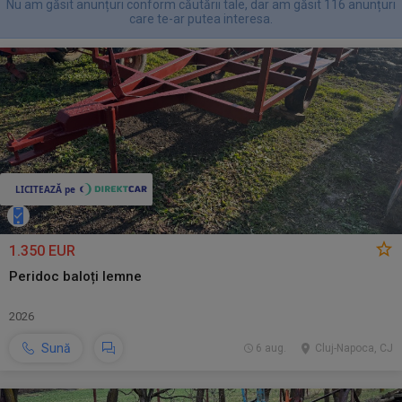
Nu am găsit anunțuri conform căutării tale, dar am găsit 116 anunțuri
care te-ar putea interesa.
1.350 EUR
Peridoc baloți lemne
2026
Sună
6 aug.
Cluj-Napoca, CJ