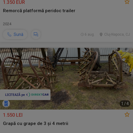
1.350 EUR
Remorcă platformă peridoc trailer
2024
Sună
6 aug.
Cluj-Napoca, CJ
1
/
4
1.550 LEI
Grapă cu grape de 3 și 4 metrii