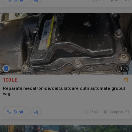
Sună
29 jul.
Arad, AR
1
/
6
100 LEI
Reparatii mecatronice/calculatoare cutii automate grupul
vag
Sună
25 jul.
Campina, PH