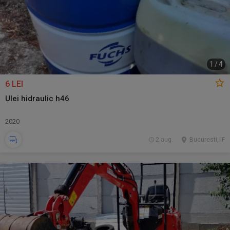
1
/
4
6 LEI
Ulei hidraulic h46
2020
2 aug.
Bucuresti, IF