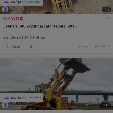
1
/
9
39.900 EUR
Liebherr 580 2x2 Incarcator Frontal 2010
Încărcătoare | 2010 | utilizat
Sună
2 aug.
Arad, AR
1
/
10