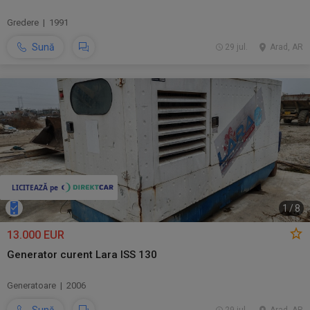
Gredere | 1991
Sună
29 jul.
Arad, AR
1
/
8
13.000 EUR
Generator curent Lara ISS 130
Generatoare | 2006