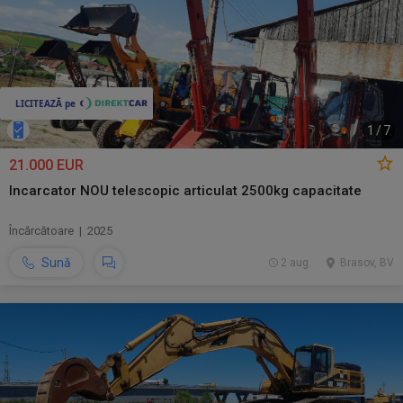
1
/
7
21.000 EUR
Incarcator NOU telescopic articulat 2500kg capacitate
Încărcătoare | 2025
Sună
2 aug.
Brasov, BV