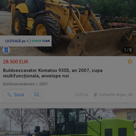
1
/
8
28.500 EUR
Buldoexcavator Komatsu 93S5, an 2007, cupa
multifuncționala, anvelope noi
Buldoexcavatoare | 2007
Sună
25 jul.
Curtea De Arges, AG