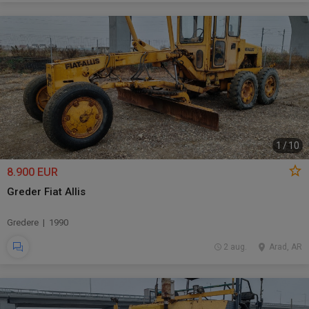
1
/
10
8.900 EUR
Greder Fiat Allis
Gredere | 1990
2 aug.
Arad, AR