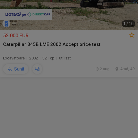
1
/
10
52.000 EUR
Caterpillar 345B LME 2002 Accept orice test
Excavatoare | 2002 | 321 cp | utilizat
Sună
2 aug.
Arad, AR