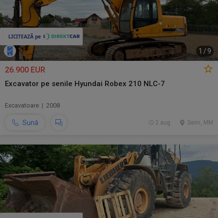
1
/
9
26.900 EUR
Excavator pe senile Hyundai Robex 210 NLC-7
Excavatoare | 2008
Sună
2 aug.
Seini, MM