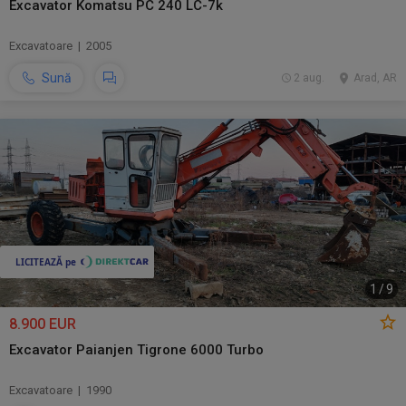
Excavator Komatsu PC 240 LC-7k
Excavatoare | 2005
Sună
2 aug.
Arad, AR
1
/
9
8.900 EUR
Excavator Paianjen Tigrone 6000 Turbo
Excavatoare | 1990