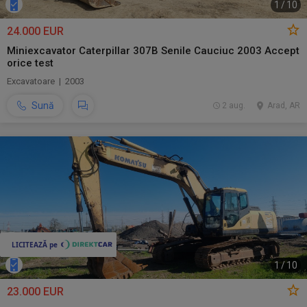
1
/
10
24.000 EUR
Miniexcavator Caterpillar 307B Senile Cauciuc 2003 Accept
orice test
Excavatoare | 2003
Sună
2 aug.
Arad, AR
1
/
10
23.000 EUR