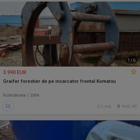
1
/
6
3.990 EUR
Graifer forestier de pe incarcator frontal Komatsu
Încărcătoare | 2004
2 aug.
Arad, AR