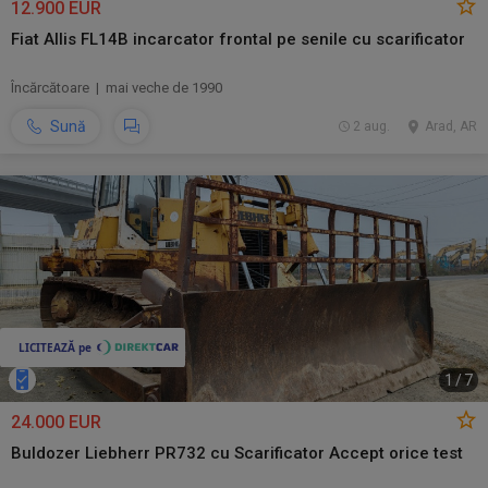
12.900 EUR
Fiat Allis FL14B incarcator frontal pe senile cu scarificator
Încărcătoare | mai veche de 1990
Sună
2 aug.
Arad, AR
1
/
7
24.000 EUR
Buldozer Liebherr PR732 cu Scarificator Accept orice test