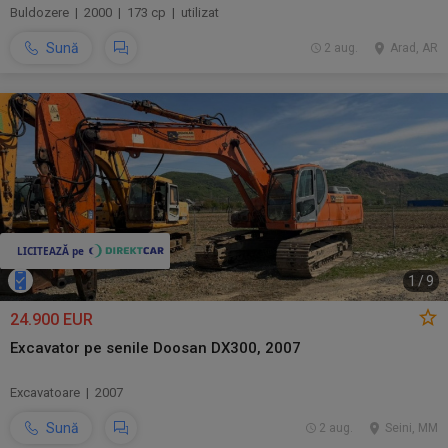
Buldozere | 2000 | 173 cp | utilizat
Sună
2 aug.
Arad, AR
1
/
9
24.900 EUR
Excavator pe senile Doosan DX300, 2007
Excavatoare | 2007
Sună
2 aug.
Seini, MM