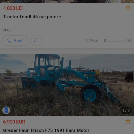
4.000 LEI
Tractor fendt 45 cai putere
2000
Sună
29 jul.
Jupanesti, GJ
1
/
8
6.900 EUR
Greder Faun Frisch F75 1991 Fara Motor