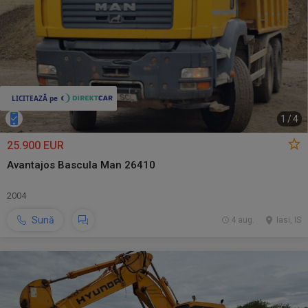
1
/
4
25.900 EUR
Avantajos Bascula Man 26410
2004
Sună
4 aug.
Iasi, IS