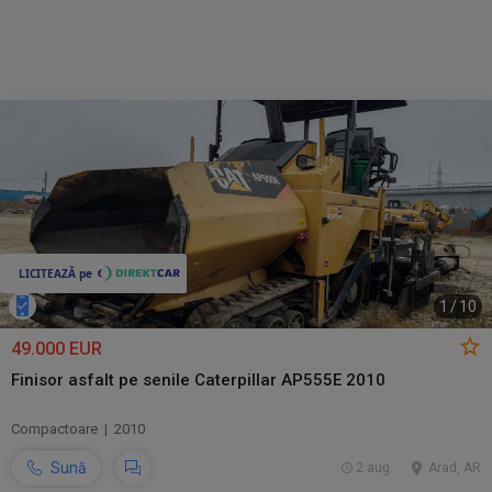
1
/
10
49.000 EUR
Finisor asfalt pe senile Caterpillar AP555E 2010
Compactoare | 2010
Sună
2 aug.
Arad, AR