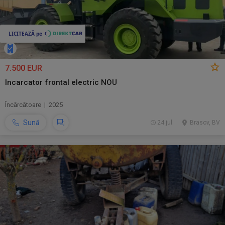
7.500 EUR
Incarcator frontal electric NOU
Încărcătoare | 2025
Sună
24 jul.
Brasov, BV