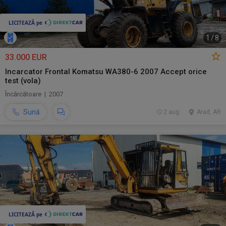
1
/
8
33.000 EUR
Incarcator Frontal Komatsu WA380-6 2007 Accept orice
test (vola)
Încărcătoare | 2007
Sună
2 aug.
Arad, AR