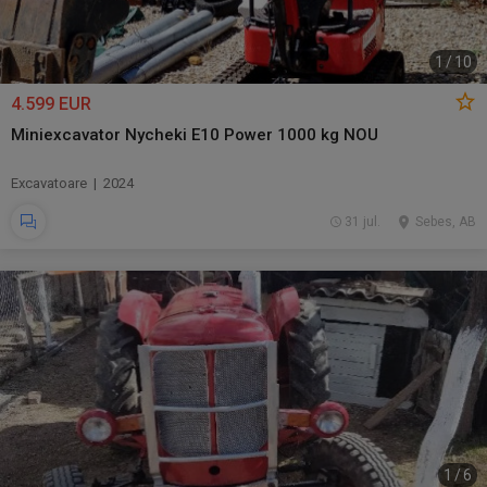
1
/
10
4.599 EUR
Miniexcavator Nycheki E10 Power 1000 kg NOU
Excavatoare | 2024
31 jul.
Sebes, AB
1
/
6