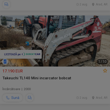
2 aug.
Arad, AR
1
/
10
17.190 EUR
Takeuchi TL140 Mini incarcator bobcat
Încărcătoare | 2000
Sună
2 aug.
Arad, AR