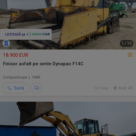
1
/
10
18.900 EUR
Finisor asfalt pe senle Dynapac F14C
Compactoare | 1999
Sună
2 aug.
Arad, AR