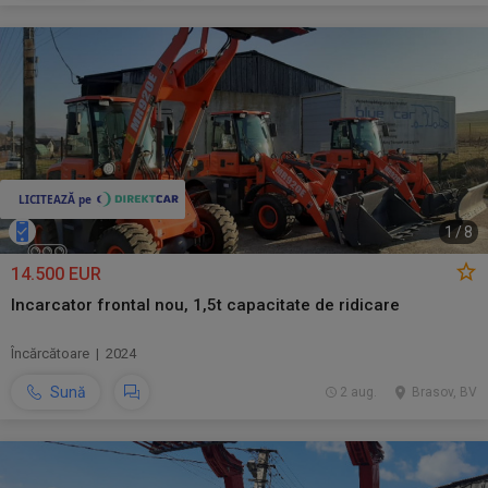
1
/
8
14.500 EUR
Incarcator frontal nou, 1,5t capacitate de ridicare
Încărcătoare | 2024
Sună
2 aug.
Brasov, BV