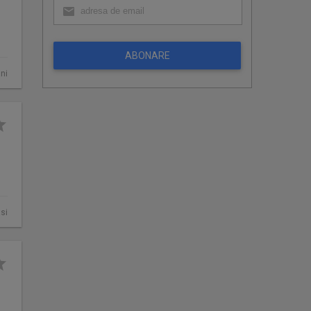
ABONARE
ni
asi