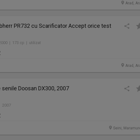
Arad, Ar
bherr PR732 cu Scarificator Accept orice test
000 | 173 cp | utilizat
R
Arad, Ar
e senile Doosan DX300, 2007
| 2007
R
Seini, Maramur