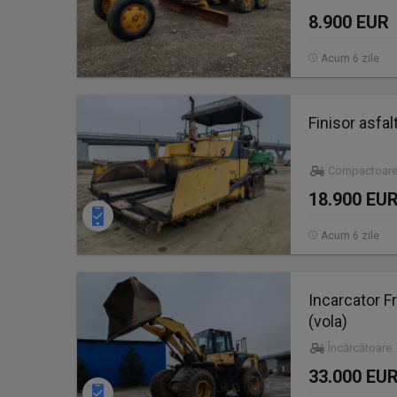
8.900 EUR
Acum 6 zile
Finisor asfa
Compactoare
18.900 EU
Acum 6 zile
Incarcator 
(vola)
Încărcătoare
33.000 EU