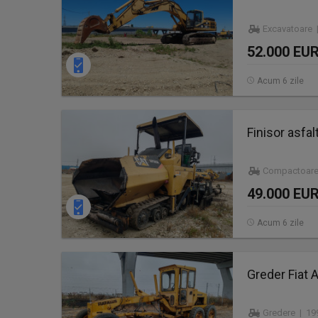
Excavatoare |
52.000 EU
Acum 6 zile
Finisor asfa
Compactoare
49.000 EU
Acum 6 zile
Greder Fiat A
Gredere | 19