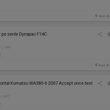
Arad, Ar
lt pe senle Dynapac F14C
 | 1999
R
Arad, Ar
Frontal Komatsu WA380-6 2007 Accept orice test
 | 2007
R