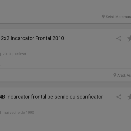
R
Seini, Maramur
 2x2 Incarcator Frontal 2010
| 2010 | utilizat
R
Arad, Ar
14B incarcator frontal pe senile cu scarificator
 | mai veche de 1990
R