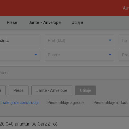
Aut
Piese
Jante - Anvelope
Utilaje
ucții
i
Piese
Jante - Anvelope
Utilaje
triale și de construcții
Piese utilaje agricole
Piese utilaje industr
20.040 anunțuri pe CarZZ.ro)