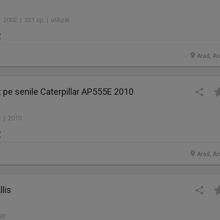
 2002 | 321 cp | utilizat
R
Arad, Ar
lt pe senile Caterpillar AP555E 2010
 | 2010
R
Arad, Ar
llis
90