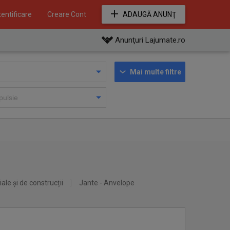
entificare
Creare Cont
ADAUGĂ ANUNŢ
Anunţuri Lajumate.ro
Mai multe filtre
iale și de construcții
Jante - Anvelope