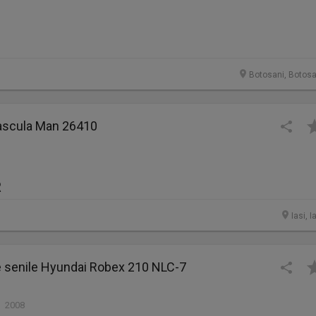
Botosani, Botosa
ascula Man 26410
R
Iasi, I
e senile Hyundai Robex 210 NLC-7
| 2008