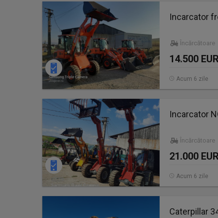
Incarcator fr
Încărcătoare
14.500 EU
Acum 6 zile
Incarcator N
Încărcătoare
21.000 EU
Acum 6 zile
Caterpillar 