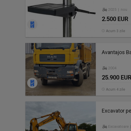
2025 | nou
2.500 EUR
Acum 3 zile
Avantajos B
2004
25.900 EU
Acum 4 zile
Excavator p
Excavatoare 