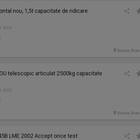
ontal nou, 1,5t capacitate de ridicare
 | 2024
R
Brasov, Bras
OU telescopic articulat 2500kg capacitate
 | 2025
R
Brasov, Bras
345B LME 2002 Accept orice test