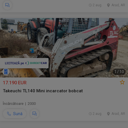
2 aug.
Arad, AR
1
/
10
17.190 EUR
Takeuchi TL140 Mini incarcator bobcat
Încărcătoare | 2000
Sună
2 aug.
Arad, AR