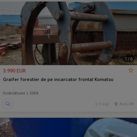
1
/
6
3.990 EUR
Graifer forestier de pe incarcator frontal Komatsu
Încărcătoare | 2004
2 aug.
Arad, AR