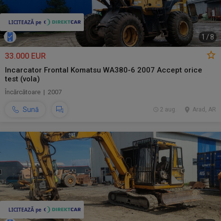
1
/
8
33.000 EUR
Incarcator Frontal Komatsu WA380-6 2007 Accept orice
test (vola)
Încărcătoare | 2007
Sună
2 aug.
Arad, AR