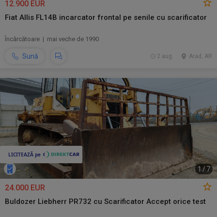
12.900 EUR
Fiat Allis FL14B incarcator frontal pe senile cu scarificator
Încărcătoare | mai veche de 1990
Sună
2 aug.
Arad, AR
1
/
7
24.000 EUR
Buldozer Liebherr PR732 cu Scarificator Accept orice test