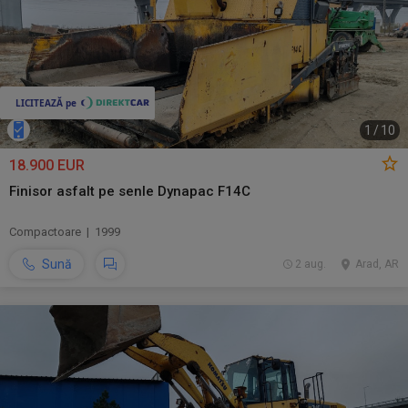
1
/
10
18.900 EUR
Finisor asfalt pe senle Dynapac F14C
Compactoare | 1999
Sună
2 aug.
Arad, AR