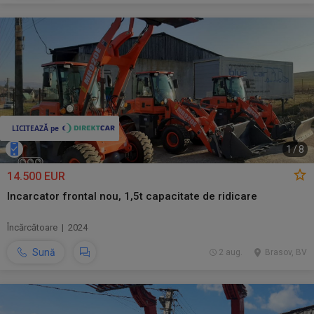
1
/
8
14.500 EUR
Incarcator frontal nou, 1,5t capacitate de ridicare
Încărcătoare | 2024
Sună
2 aug.
Brasov, BV