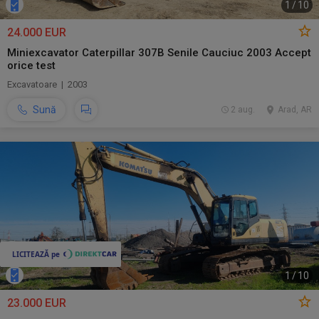
1
/
10
24.000 EUR
Miniexcavator Caterpillar 307B Senile Cauciuc 2003 Accept
orice test
Excavatoare | 2003
Sună
2 aug.
Arad, AR
1
/
10
23.000 EUR