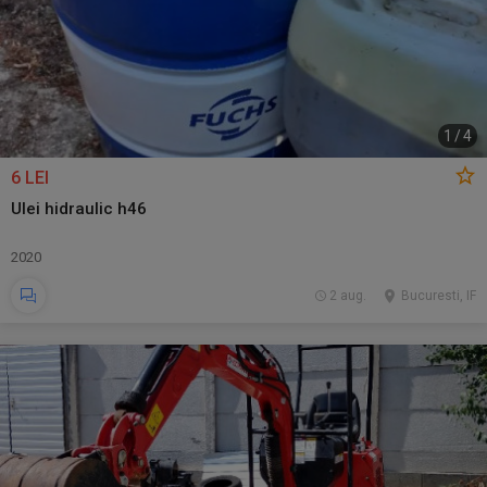
1
/
4
6 LEI
Ulei hidraulic h46
2020
2 aug.
Bucuresti, IF