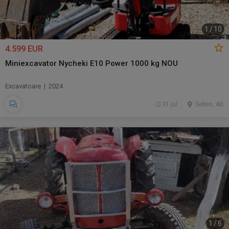
1
/
10
4.599 EUR
Miniexcavator Nycheki E10 Power 1000 kg NOU
Excavatoare | 2024
31 jul.
Sebes, AB
1
/
6