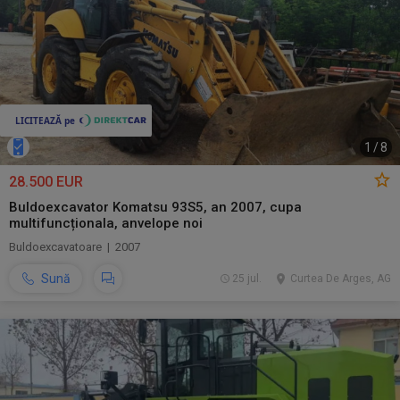
1
/
8
28.500 EUR
Buldoexcavator Komatsu 93S5, an 2007, cupa
multifuncționala, anvelope noi
Buldoexcavatoare | 2007
Sună
25 jul.
Curtea De Arges, AG