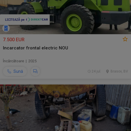
7.500 EUR
Incarcator frontal electric NOU
Încărcătoare | 2025
Sună
24 jul.
Brasov, BV