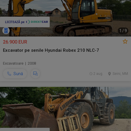
1
/
9
26.900 EUR
Excavator pe senile Hyundai Robex 210 NLC-7
Excavatoare | 2008
Sună
2 aug.
Seini, MM