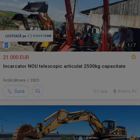
1
/
7
21.000 EUR
Incarcator NOU telescopic articulat 2500kg capacitate
Încărcătoare | 2025
Sună
2 aug.
Brasov, BV