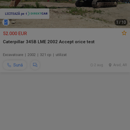
1
/
10
52.000 EUR
Caterpillar 345B LME 2002 Accept orice test
Excavatoare | 2002 | 321 cp | utilizat
Sună
2 aug.
Arad, AR