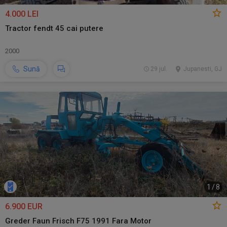
4.000 LEI
Tractor fendt 45 cai putere
2000
Sună
29 jul.
Jupanesti, GJ
1
/
8
6.900 EUR
Greder Faun Frisch F75 1991 Fara Motor