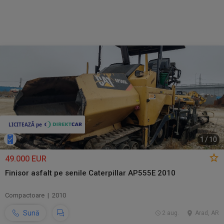
1
/
10
49.000 EUR
Finisor asfalt pe senile Caterpillar AP555E 2010
Compactoare | 2010
Sună
2 aug.
Arad, AR