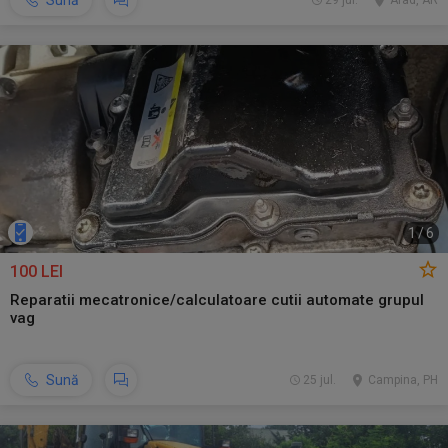
Sună
29 jul.
Arad, AR
1
/
6
100 LEI
Reparatii mecatronice/calculatoare cutii automate grupul
vag
Sună
25 jul.
Campina, PH