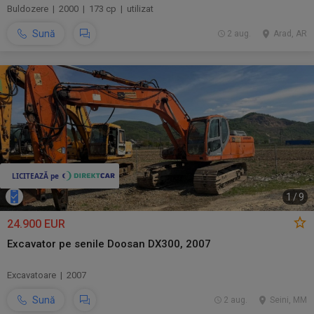
Buldozere | 2000 | 173 cp | utilizat
Sună
2 aug.
Arad, AR
1
/
9
24.900 EUR
Excavator pe senile Doosan DX300, 2007
Excavatoare | 2007
Sună
2 aug.
Seini, MM