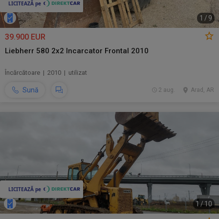
1
/
9
39.900 EUR
Liebherr 580 2x2 Incarcator Frontal 2010
Încărcătoare | 2010 | utilizat
Sună
2 aug.
Arad, AR
1
/
10