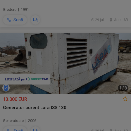
Gredere | 1991
Sună
29 jul.
Arad, AR
1
/
8
13.000 EUR
Generator curent Lara ISS 130
Generatoare | 2006