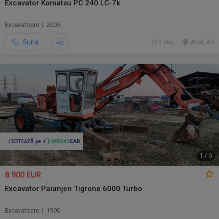
Excavator Komatsu PC 240 LC-7k
Excavatoare | 2005
Sună
2 aug.
Arad, AR
1
/
9
8.900 EUR
Excavator Paianjen Tigrone 6000 Turbo
Excavatoare | 1990