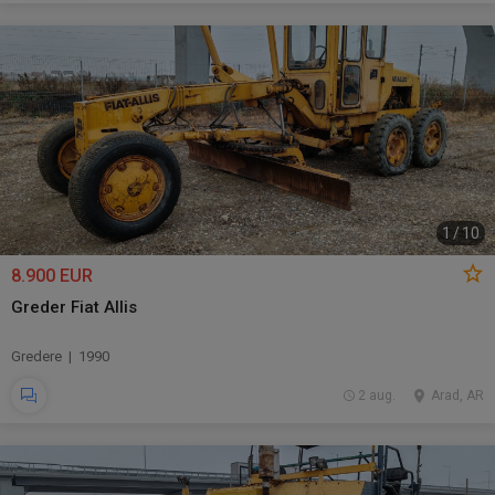
1
/
10
8.900 EUR
Greder Fiat Allis
Gredere | 1990
2 aug.
Arad, AR