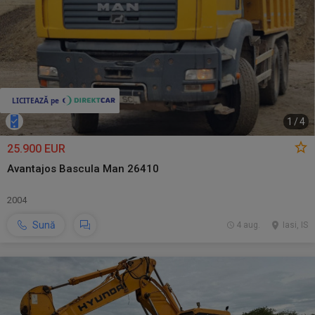
1
/
4
25.900 EUR
Avantajos Bascula Man 26410
2004
Sună
4 aug.
Iasi, IS