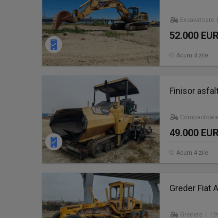
Excavatoare |
52.000 EU
Acum 4 zile
Finisor asfa
Compactoare
49.000 EU
Acum 4 zile
Greder Fiat A
Gredere | 19