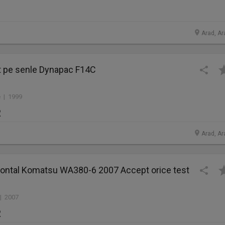
Arad, Ar
lt pe senle Dynapac F14C
 | 1999
R
Arad, Ar
Frontal Komatsu WA380-6 2007 Accept orice test
 | 2007
R