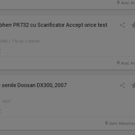
Arad, Ar
bherr PR732 cu Scarificator Accept orice test
000 | 173 cp | utilizat
R
Arad, Ar
e senile Doosan DX300, 2007
| 2007
R
Seini, Maramur