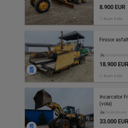
8.900 EUR
Acum 4 zile
Finisor asfa
Compactoare
18.900 EU
Acum 4 zile
Incarcator 
(vola)
Încărcătoare
33.000 EU