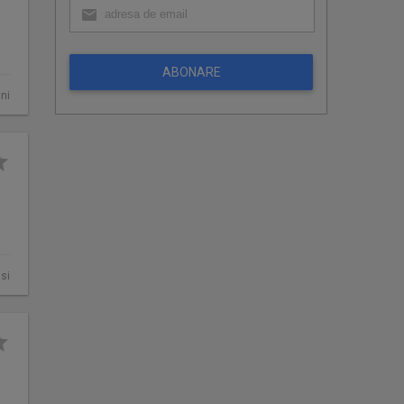
ABONARE
ni
asi