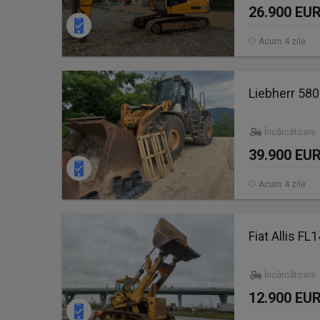
26.900 EU
Acum 4 zile
Liebherr 580
Încărcătoare 
39.900 EU
Acum 4 zile
Fiat Allis FL
Încărcătoare
12.900 EU