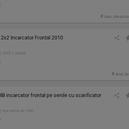
R
Seini, Maramur
 2x2 Incarcator Frontal 2010
| 2010 | utilizat
R
Arad, Ar
14B incarcator frontal pe senile cu scarificator
 | mai veche de 1990
R