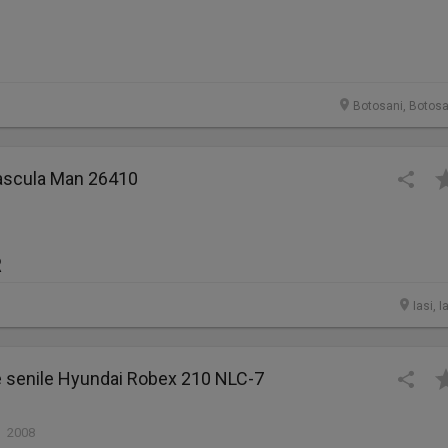
Botosani, Botosa
ascula Man 26410
R
Iasi, I
e senile Hyundai Robex 210 NLC-7
| 2008