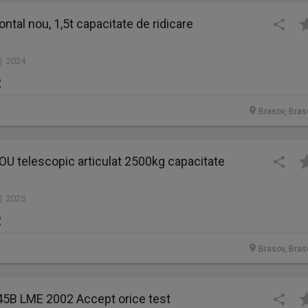
ontal nou, 1,5t capacitate de ridicare
 | 2024
R
Brasov, Bras
OU telescopic articulat 2500kg capacitate
 | 2025
R
Brasov, Bras
345B LME 2002 Accept orice test