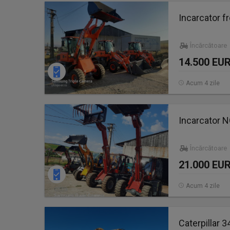
Incarcator fr
Încărcătoare
14.500 EU
Acum 4 zile
Incarcator N
Încărcătoare
21.000 EU
Acum 4 zile
Caterpillar 