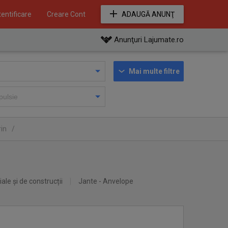
entificare
Creare Cont
ADAUGĂ ANUNŢ
Anunţuri Lajumate.ro
Mai multe filtre
rin
/
iale și de construcții
Jante - Anvelope