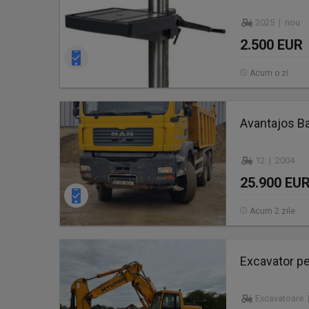
2025 | nou
2.500 EUR
Acum o zi
Avantajos B
12 | 2004
25.900 EU
Acum 2 zile
Excavator p
Excavatoare 