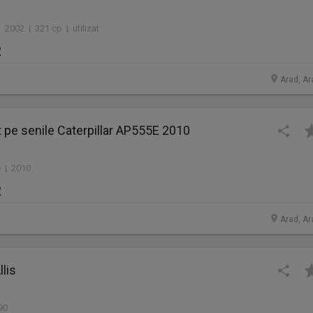
 2002 | 321 cp | utilizat
R
Arad, Ar
lt pe senile Caterpillar AP555E 2010
 | 2010
R
Arad, Ar
llis
90