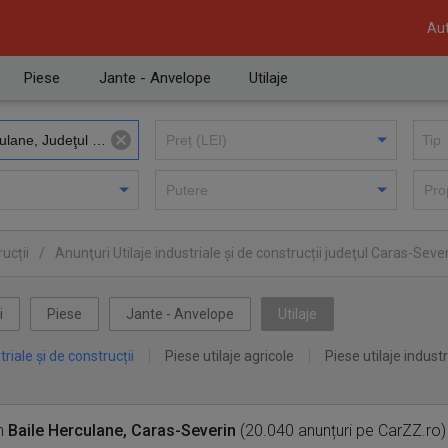
Aut
Piese
Jante - Anvelope
Utilaje
ucții
/
Anunţuri Utilaje industriale și de construcții judeţul Caras-Seve
ne
i
Piese
Jante - Anvelope
Utilaje
triale și de construcții
Piese utilaje agricole
Piese utilaje industr
n
Baile Herculane, Caras-Severin
(20.040 anunțuri pe CarZZ.ro)