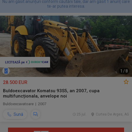
Nu am găsit anunțuri conform căutării tale, dar am găsit 1 anunț care
te-ar putea interesa.
1
/
8
28.500 EUR
Buldoexcavator Komatsu 93S5, an 2007, cupa
multifuncționala, anvelope noi
Buldoexcavatoare | 2007
Sună
25 jul.
Curtea De Arges, AG