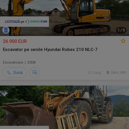
1
/
9
26.900 EUR
Excavator pe senile Hyundai Robex 210 NLC-7
Excavatoare | 2008
Sună
2 aug.
Seini, MM