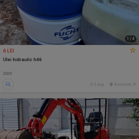
1
/
4
6 LEI
Ulei hidraulic h46
2020
2 aug.
Bucuresti, IF