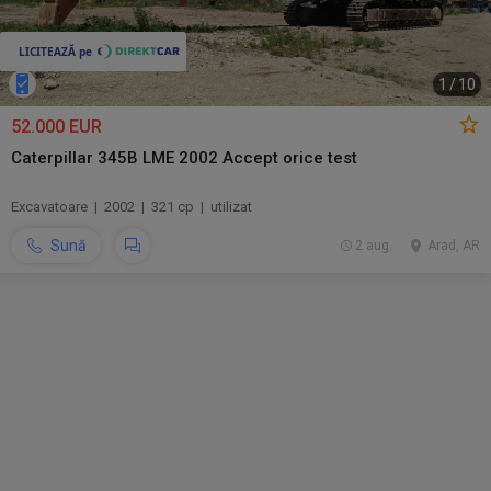
1
/
10
52.000 EUR
Caterpillar 345B LME 2002 Accept orice test
Excavatoare | 2002 | 321 cp | utilizat
Sună
2 aug.
Arad, AR