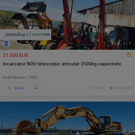
1
/
7
21.000 EUR
Incarcator NOU telescopic articulat 2500kg capacitate
Încărcătoare | 2025
Sună
2 aug.
Brasov, BV