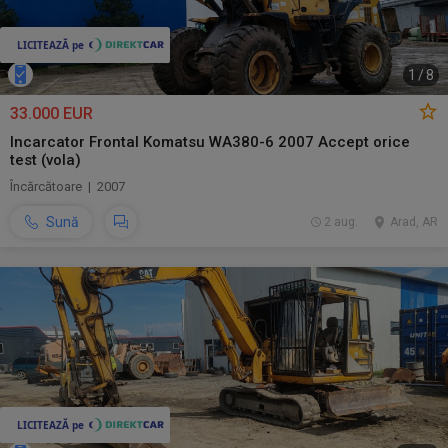
1
/
8
33.000 EUR
Incarcator Frontal Komatsu WA380-6 2007 Accept orice
test (vola)
Încărcătoare | 2007
Sună
2 aug.
Arad, AR