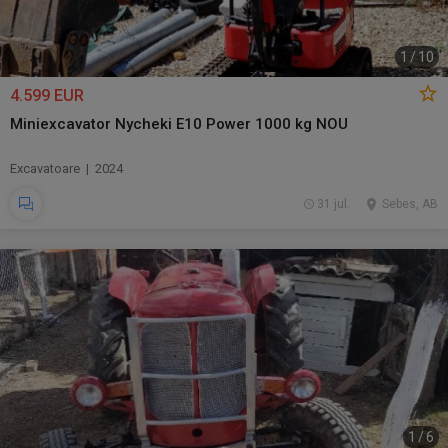
1
/
10
4.599 EUR
Miniexcavator Nycheki E10 Power 1000 kg NOU
Excavatoare | 2024
31 jul.
Sebes, AB
1
/
6