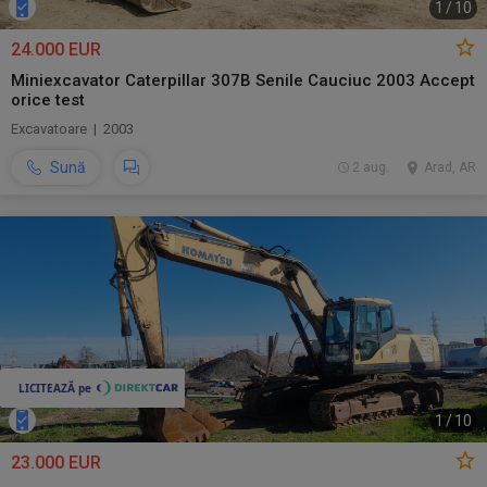
1
/
10
24.000 EUR
Miniexcavator Caterpillar 307B Senile Cauciuc 2003 Accept
orice test
Excavatoare | 2003
Sună
2 aug.
Arad, AR
1
/
10
23.000 EUR