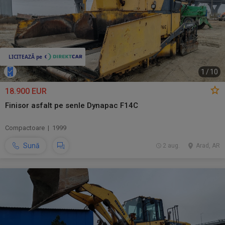
1
/
10
18.900 EUR
Finisor asfalt pe senle Dynapac F14C
Compactoare | 1999
Sună
2 aug.
Arad, AR