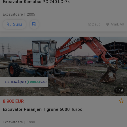
Excavator Komatsu PC 240 LC-7k
Excavatoare | 2005
Sună
2 aug.
Arad, AR
1
/
9
8.900 EUR
Excavator Paianjen Tigrone 6000 Turbo
Excavatoare | 1990