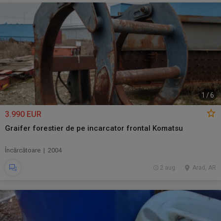
1
/
6
3.990 EUR
Graifer forestier de pe incarcator frontal Komatsu
Încărcătoare | 2004
2 aug.
Arad, AR