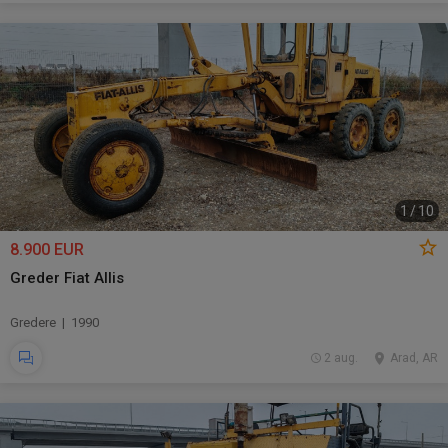
1
/
10
8.900 EUR
Greder Fiat Allis
Gredere | 1990
2 aug.
Arad, AR