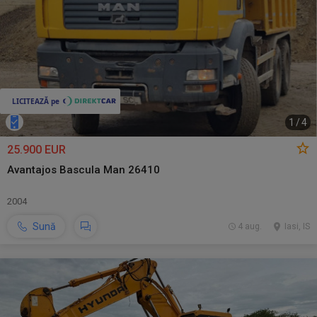
1
/
4
25.900 EUR
Avantajos Bascula Man 26410
2004
Sună
4 aug.
Iasi, IS