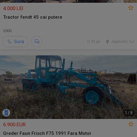
4.000 LEI
Tractor fendt 45 cai putere
2000
Sună
29 jul.
Jupanesti, GJ
1
/
8
6.900 EUR
Greder Faun Frisch F75 1991 Fara Motor