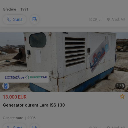
Gredere | 1991
Sună
29 jul.
Arad, AR
1
/
8
13.000 EUR
Generator curent Lara ISS 130
Generatoare | 2006