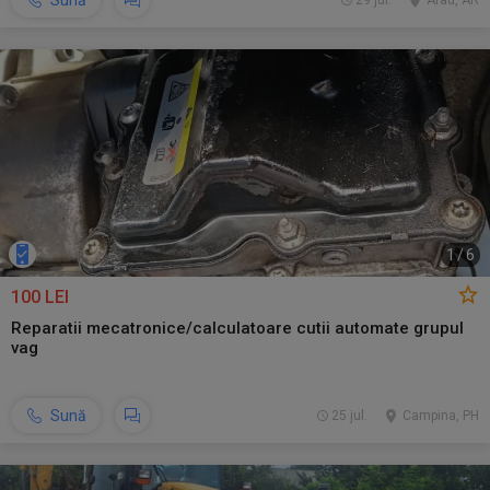
Sună
29 jul.
Arad, AR
1
/
6
100 LEI
Reparatii mecatronice/calculatoare cutii automate grupul
vag
Sună
25 jul.
Campina, PH