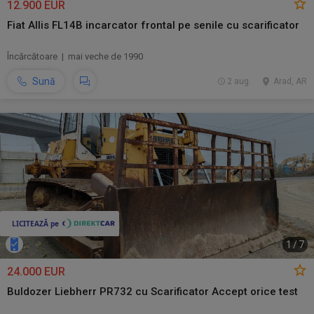
12.900 EUR
Fiat Allis FL14B incarcator frontal pe senile cu scarificator
Încărcătoare | mai veche de 1990
Sună
2 aug.
Arad, AR
1
/
7
24.000 EUR
Buldozer Liebherr PR732 cu Scarificator Accept orice test