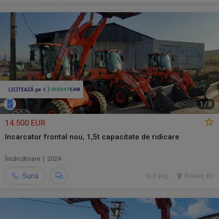
1
/
8
14.500 EUR
Incarcator frontal nou, 1,5t capacitate de ridicare
Încărcătoare | 2024
Sună
2 aug.
Brasov, BV