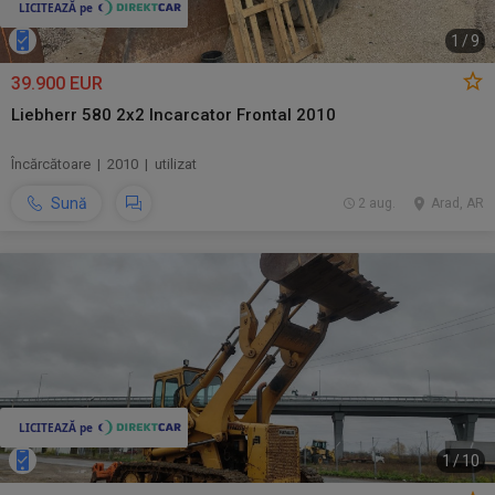
1
/
9
39.900 EUR
Liebherr 580 2x2 Incarcator Frontal 2010
Încărcătoare | 2010 | utilizat
Sună
2 aug.
Arad, AR
1
/
10