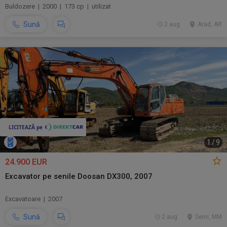
Buldozere | 2000 | 173 cp | utilizat
Sună
2 aug.
Arad, AR
1
/
9
24.900 EUR
Excavator pe senile Doosan DX300, 2007
Excavatoare | 2007
Sună
2 aug.
Seini, MM