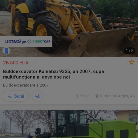
1
/
8
28.500 EUR
Buldoexcavator Komatsu 93S5, an 2007, cupa
multifuncționala, anvelope noi
Buldoexcavatoare | 2007
Sună
25 jul.
Curtea De Arges, AG