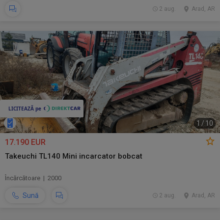
2 aug.
Arad, AR
1
/
10
17.190 EUR
Takeuchi TL140 Mini incarcator bobcat
Încărcătoare | 2000
Sună
2 aug.
Arad, AR