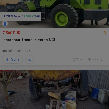
7.500 EUR
Incarcator frontal electric NOU
Încărcătoare | 2025
Sună
24 jul.
Brasov, BV