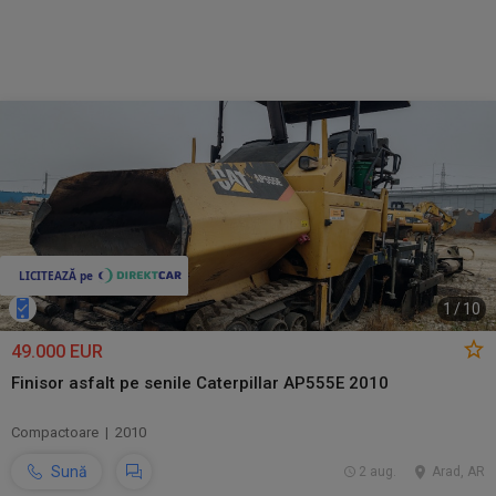
1
/
10
49.000 EUR
Finisor asfalt pe senile Caterpillar AP555E 2010
Compactoare | 2010
Sună
2 aug.
Arad, AR