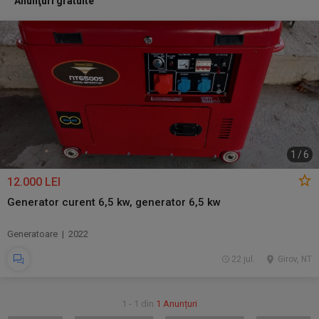
Anunţuri gratuite
1
/
6
12.000 LEI
Generator curent 6,5 kw, generator 6,5 kw
Generatoare | 2022
22 jul.
Girov, NT
1 - 1 din
1 Anunțuri