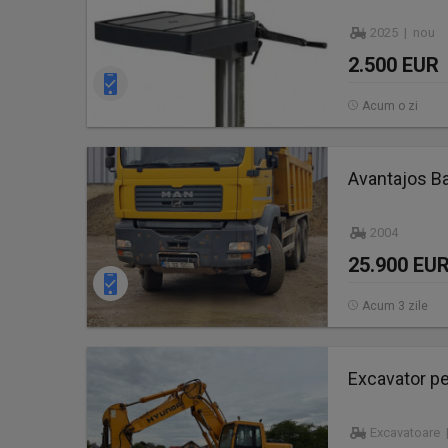
2025 | nou
2.500 EUR
Acum o zi
Avantajos B
2004
25.900 EU
Acum 3 zile
Excavator p
Excavatoare 