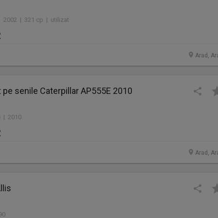
 2002 | 321 cp | utilizat
R
Arad, Ar
lt pe senile Caterpillar AP555E 2010
 | 2010
R
Arad, Ar
llis
90