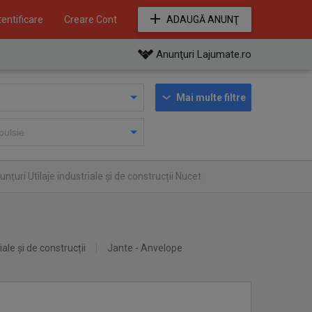
entificare
Creare Cont
ADAUGĂ ANUNŢ
Anunţuri Lajumate.ro
Mai multe filtre
nţuri Utilaje industriale și de construcții Nucet
iale și de construcții
Jante - Anvelope