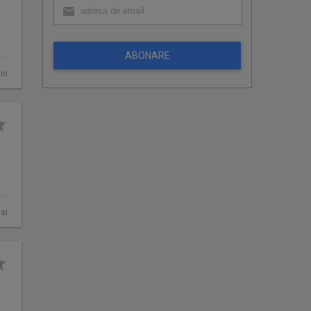
ABONARE
ni
asi