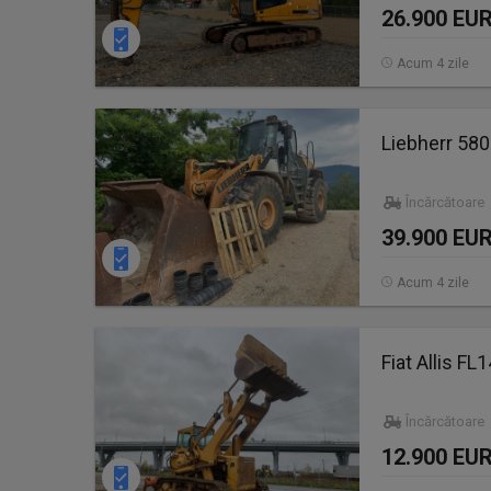
26.900 EU
Acum 4 zile
Liebherr 580
Încărcătoare 
39.900 EU
Acum 4 zile
Fiat Allis FL
Încărcătoare
12.900 EU