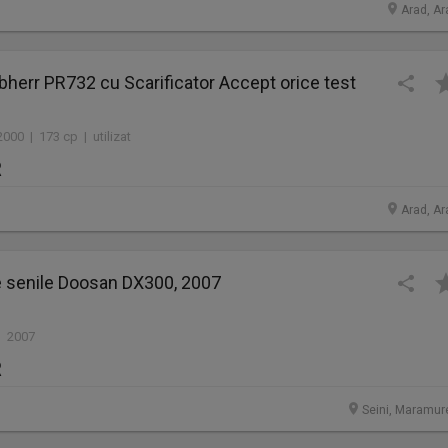
Arad, Ar
bherr PR732 cu Scarificator Accept orice test
000 | 173 cp | utilizat
R
Arad, Ar
e senile Doosan DX300, 2007
| 2007
R
Seini, Maramur