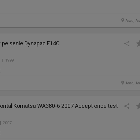
Arad, Ar
lt pe senle Dynapac F14C
 | 1999
R
Arad, Ar
Frontal Komatsu WA380-6 2007 Accept orice test
 | 2007
R