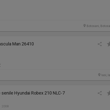
Botosani, Botosa
ascula Man 26410
R
Iasi, I
e senile Hyundai Robex 210 NLC-7
| 2008