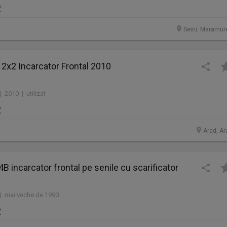
R
Seini, Maramur
 2x2 Incarcator Frontal 2010
| 2010 | utilizat
R
Arad, Ar
14B incarcator frontal pe senile cu scarificator
 | mai veche de 1990
R