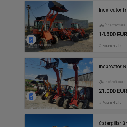
Incarcator fr
Încărcătoare
14.500 EU
Acum 4 zile
Incarcator N
Încărcătoare
21.000 EU
Acum 4 zile
Caterpillar 