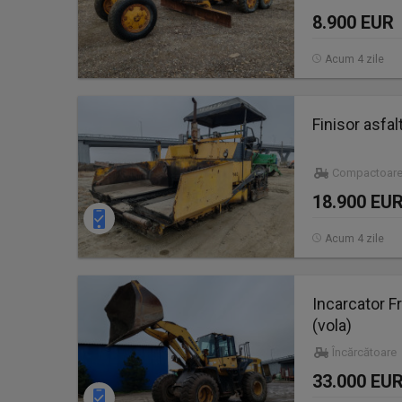
8.900 EUR
Acum 4 zile
Finisor asfa
Compactoare
18.900 EU
Acum 4 zile
Incarcator 
(vola)
Încărcătoare
33.000 EU