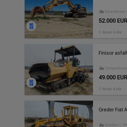
Excavatoare |
52.000 EU
Acum 4 zile
Finisor asfa
Compactoare
49.000 EU
Acum 4 zile
Greder Fiat A
Gredere | 19