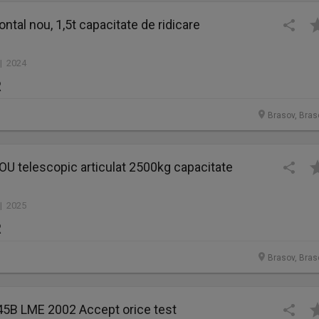
ontal nou, 1,5t capacitate de ridicare
 | 2024
R
Brasov, Bras
OU telescopic articulat 2500kg capacitate
 | 2025
R
Brasov, Bras
345B LME 2002 Accept orice test