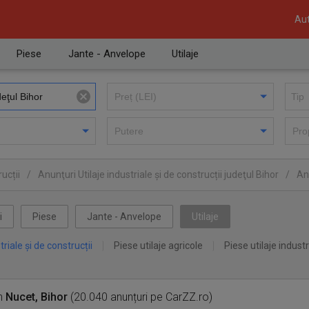
Aut
Piese
Jante - Anvelope
Utilaje
ucții
/
Anunţuri Utilaje industriale și de construcții judeţul Bihor
/
Anu
i
Piese
Jante - Anvelope
Utilaje
triale și de construcții
Piese utilaje agricole
Piese utilaje industr
n
Nucet, Bihor
(20.040 anunțuri pe CarZZ.ro)