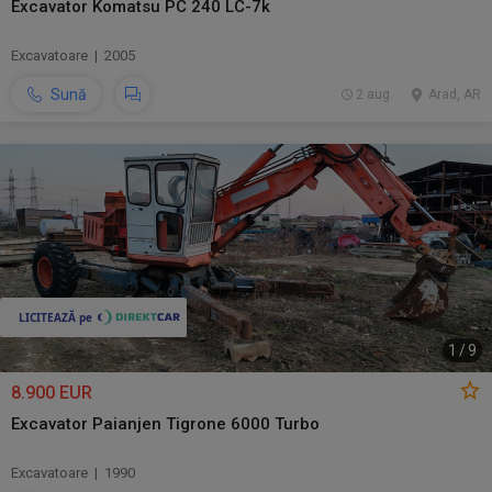
Excavator Komatsu PC 240 LC-7k
Excavatoare | 2005
Sună
2 aug.
Arad, AR
1
/
9
8.900 EUR
Excavator Paianjen Tigrone 6000 Turbo
Excavatoare | 1990