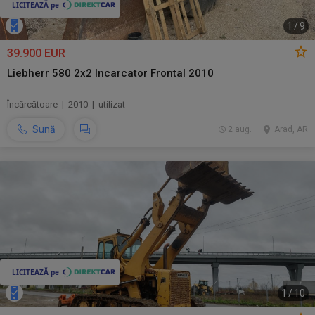
1
/
9
39.900 EUR
Liebherr 580 2x2 Incarcator Frontal 2010
Încărcătoare | 2010 | utilizat
Sună
2 aug.
Arad, AR
1
/
10