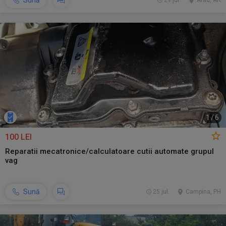
Sună
29 jul.
Arad, AR
1
/
6
100 LEI
Reparatii mecatronice/calculatoare cutii automate grupul
vag
Sună
25 jul.
Campina, PH