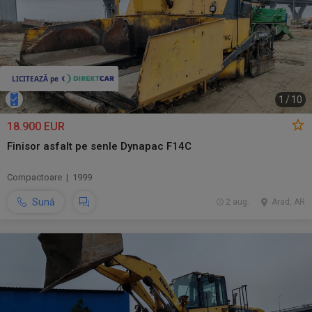
1
/
10
18.900 EUR
Finisor asfalt pe senle Dynapac F14C
Compactoare | 1999
Sună
2 aug.
Arad, AR