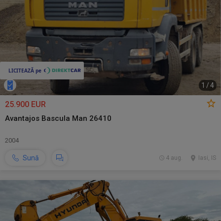
1
/
4
25.900 EUR
Avantajos Bascula Man 26410
2004
Sună
4 aug.
Iasi, IS