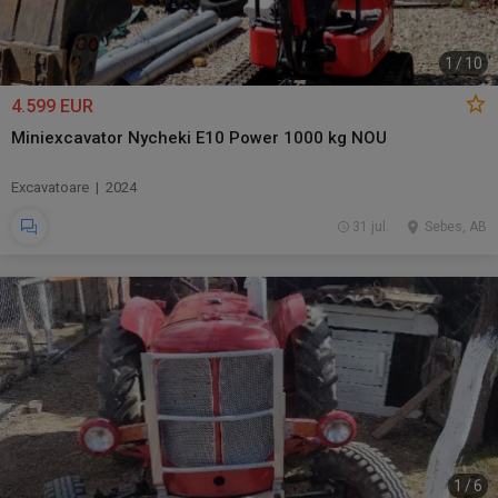
1
/
10
4.599 EUR
Miniexcavator Nycheki E10 Power 1000 kg NOU
Excavatoare | 2024
31 jul.
Sebes, AB
1
/
6