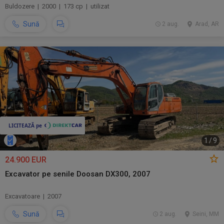
Buldozere | 2000 | 173 cp | utilizat
Sună
2 aug.
Arad, AR
1
/
9
24.900 EUR
Excavator pe senile Doosan DX300, 2007
Excavatoare | 2007
Sună
2 aug.
Seini, MM