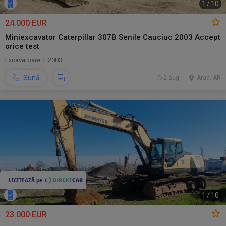
1
/
10
24.000 EUR
Miniexcavator Caterpillar 307B Senile Cauciuc 2003 Accept
orice test
Excavatoare | 2003
Sună
2 aug.
Arad, AR
1
/
10
23.000 EUR