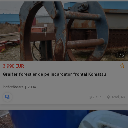
1
/
6
3.990 EUR
Graifer forestier de pe incarcator frontal Komatsu
Încărcătoare | 2004
2 aug.
Arad, AR