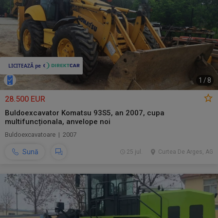
1
/
8
28.500 EUR
Buldoexcavator Komatsu 93S5, an 2007, cupa
multifuncționala, anvelope noi
Buldoexcavatoare | 2007
Sună
25 jul.
Curtea De Arges, AG