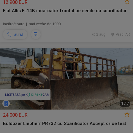
12.900 EUR
Fiat Allis FL14B incarcator frontal pe senile cu scarificator
Încărcătoare | mai veche de 1990
Sună
2 aug.
Arad, AR
1
/
7
24.000 EUR
Buldozer Liebherr PR732 cu Scarificator Accept orice test