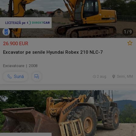
1
/
9
26.900 EUR
Excavator pe senile Hyundai Robex 210 NLC-7
Excavatoare | 2008
Sună
2 aug.
Seini, MM