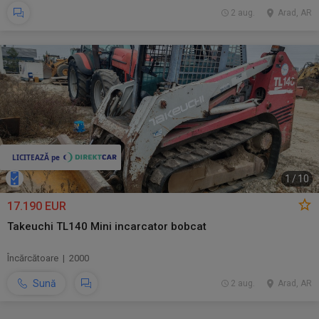
2 aug.
Arad, AR
1
/
10
17.190 EUR
Takeuchi TL140 Mini incarcator bobcat
Încărcătoare | 2000
Sună
2 aug.
Arad, AR