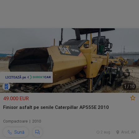
1
/
10
49.000 EUR
Finisor asfalt pe senile Caterpillar AP555E 2010
Compactoare | 2010
Sună
2 aug.
Arad, AR