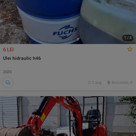
1
/
4
6 LEI
Ulei hidraulic h46
2020
2 aug.
Bucuresti, IF