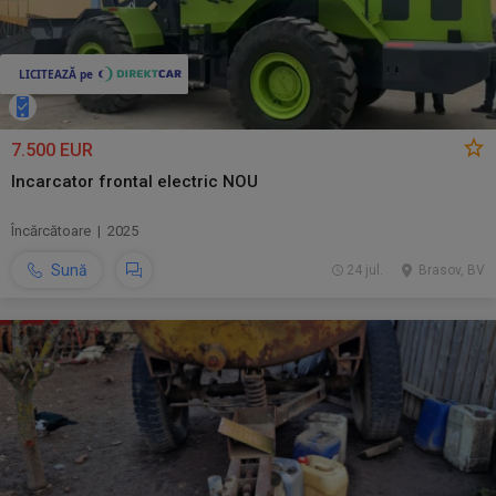
7.500 EUR
Incarcator frontal electric NOU
Încărcătoare | 2025
Sună
24 jul.
Brasov, BV