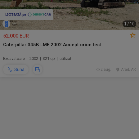
1
/
10
52.000 EUR
Caterpillar 345B LME 2002 Accept orice test
Excavatoare | 2002 | 321 cp | utilizat
Sună
2 aug.
Arad, AR