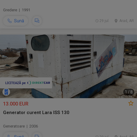
Gredere | 1991
Sună
29 jul.
Arad, AR
1
/
8
13.000 EUR
Generator curent Lara ISS 130
Generatoare | 2006