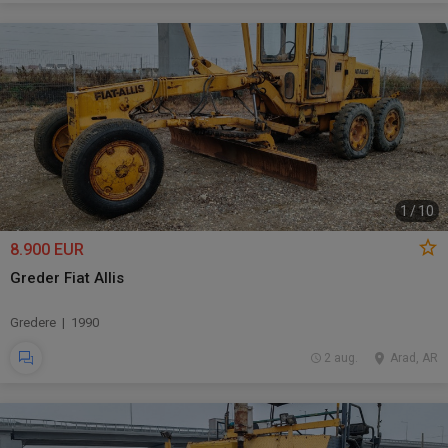
1
/
10
8.900 EUR
Greder Fiat Allis
Gredere | 1990
2 aug.
Arad, AR