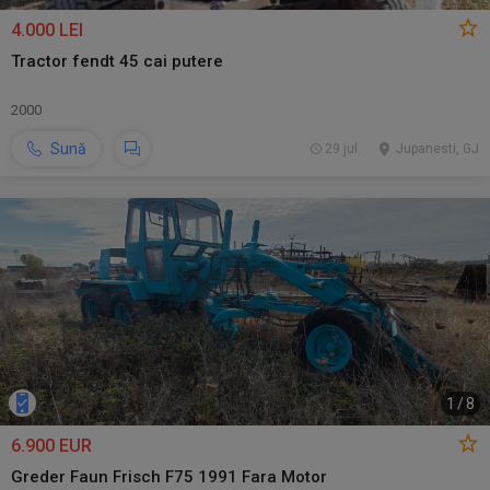
4.000 LEI
Tractor fendt 45 cai putere
2000
Sună
29 jul.
Jupanesti, GJ
1
/
8
6.900 EUR
Greder Faun Frisch F75 1991 Fara Motor