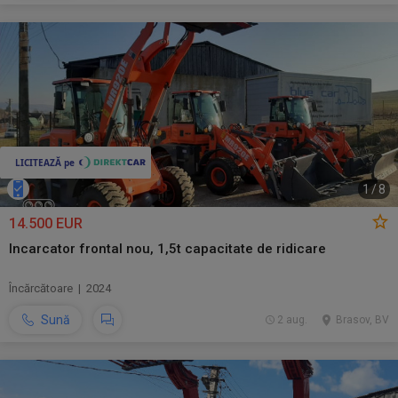
1
/
8
14.500 EUR
Incarcator frontal nou, 1,5t capacitate de ridicare
Încărcătoare | 2024
Sună
2 aug.
Brasov, BV