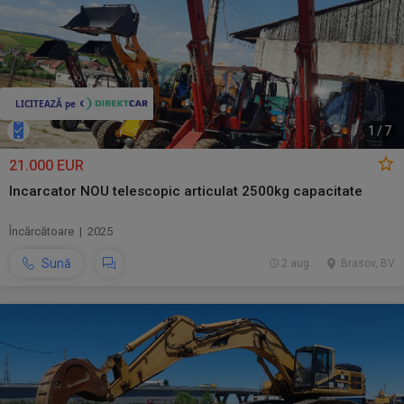
1
/
7
21.000 EUR
Incarcator NOU telescopic articulat 2500kg capacitate
Încărcătoare | 2025
Sună
2 aug.
Brasov, BV