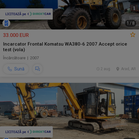
1
/
8
33.000 EUR
Incarcator Frontal Komatsu WA380-6 2007 Accept orice
test (vola)
Încărcătoare | 2007
Sună
2 aug.
Arad, AR