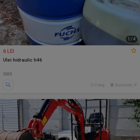
1
/
4
6 LEI
Ulei hidraulic h46
2020
2 aug.
Bucuresti, IF