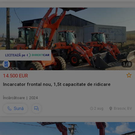
1
/
8
14.500 EUR
Incarcator frontal nou, 1,5t capacitate de ridicare
Încărcătoare | 2024
Sună
2 aug.
Brasov, BV