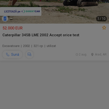
1
/
10
52.000 EUR
Caterpillar 345B LME 2002 Accept orice test
Excavatoare | 2002 | 321 cp | utilizat
Sună
2 aug.
Arad, AR