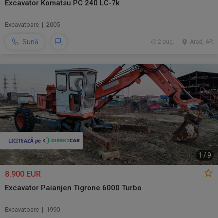
Excavator Komatsu PC 240 LC-7k
Excavatoare | 2005
Sună
2 aug.
Arad, AR
1
/
9
8.900 EUR
Excavator Paianjen Tigrone 6000 Turbo
Excavatoare | 1990