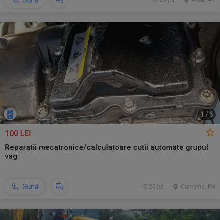
Sună
29 jul.
Arad, AR
1
/
6
100 LEI
Reparatii mecatronice/calculatoare cutii automate grupul
vag
Sună
25 jul.
Campina, PH