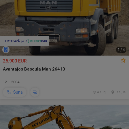
1
/
4
25.900 EUR
Avantajos Bascula Man 26410
12 | 2004
Sună
4 aug.
Iasi, IS