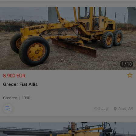
1
/
10
8.900 EUR
Greder Fiat Allis
Gredere | 1990
2 aug.
Arad, AR