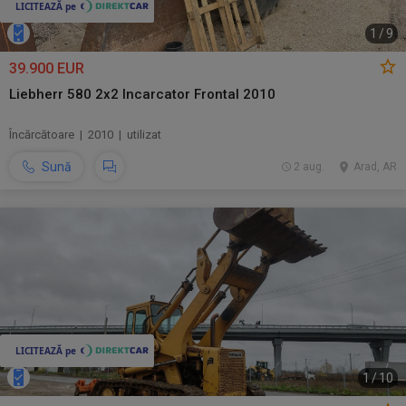
1
/
9
39.900 EUR
Liebherr 580 2x2 Incarcator Frontal 2010
Încărcătoare | 2010 | utilizat
Sună
2 aug.
Arad, AR
1
/
10