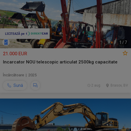
1
/
7
21.000 EUR
Incarcator NOU telescopic articulat 2500kg capacitate
Încărcătoare | 2025
Sună
2 aug.
Brasov, BV