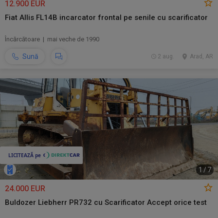
12.900 EUR
Fiat Allis FL14B incarcator frontal pe senile cu scarificator
Încărcătoare | mai veche de 1990
Sună
2 aug.
Arad, AR
1
/
7
24.000 EUR
Buldozer Liebherr PR732 cu Scarificator Accept orice test