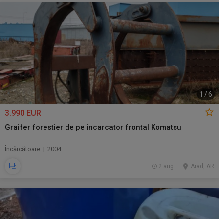
1
/
6
3.990 EUR
Graifer forestier de pe incarcator frontal Komatsu
Încărcătoare | 2004
2 aug.
Arad, AR