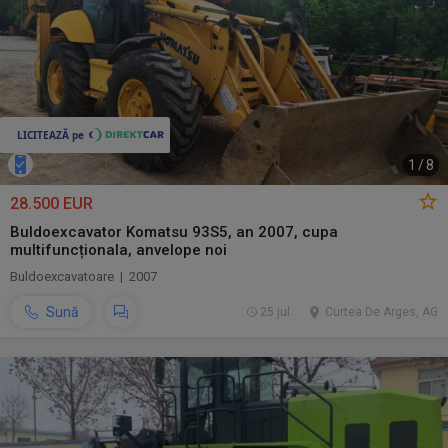
1
/
8
28.500 EUR
Buldoexcavator Komatsu 93S5, an 2007, cupa
multifuncționala, anvelope noi
Buldoexcavatoare | 2007
Sună
25 jul.
Curtea De Arges, AG