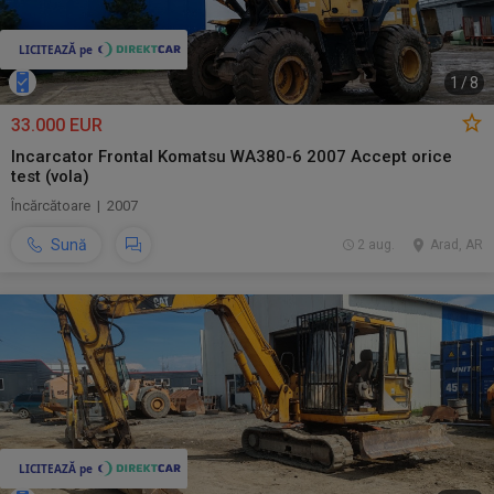
1
/
8
33.000 EUR
Incarcator Frontal Komatsu WA380-6 2007 Accept orice
test (vola)
Încărcătoare | 2007
Sună
2 aug.
Arad, AR