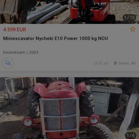
1
/
10
4.599 EUR
Miniexcavator Nycheki E10 Power 1000 kg NOU
Excavatoare | 2024
31 jul.
Sebes, AB
1
/
6