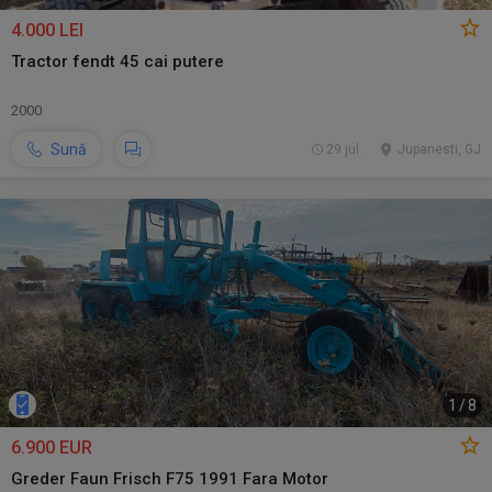
4.000 LEI
Tractor fendt 45 cai putere
2000
Sună
29 jul.
Jupanesti, GJ
1
/
8
6.900 EUR
Greder Faun Frisch F75 1991 Fara Motor