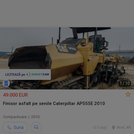
1
/
10
49.000 EUR
Finisor asfalt pe senile Caterpillar AP555E 2010
Compactoare | 2010
Sună
2 aug.
Arad, AR