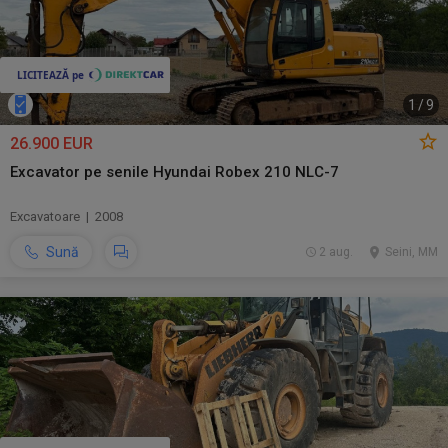
1
/
9
26.900 EUR
Excavator pe senile Hyundai Robex 210 NLC-7
Excavatoare | 2008
Sună
2 aug.
Seini, MM