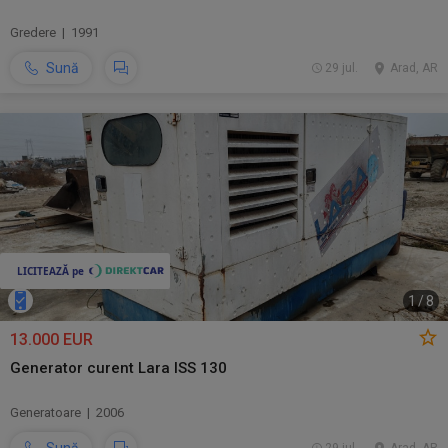
Gredere | 1991
Sună
29 jul.
Arad, AR
1
/
8
13.000 EUR
Generator curent Lara ISS 130
Generatoare | 2006