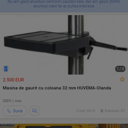
Nu am găsit anunțuri conform căutării tale, dar am găsit 20040
anunțuri care te-ar putea interesa.
1
/
4
2.500 EUR
Masina de gaurit cu coloana 32 mm HUVEMA-Olanda
2025 | nou
Sună
ieri, 09:31
Botosani, BT