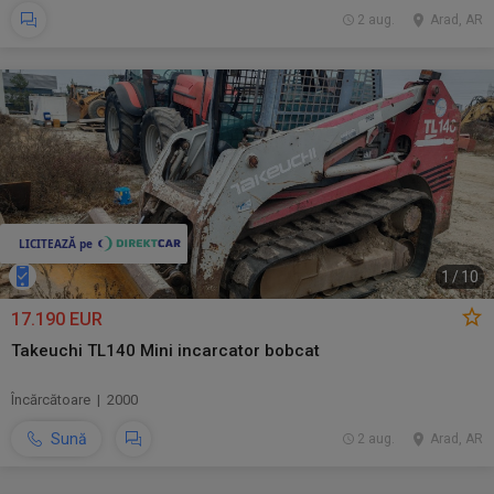
2 aug.
Arad, AR
1
/
10
17.190 EUR
Takeuchi TL140 Mini incarcator bobcat
Încărcătoare | 2000
Sună
2 aug.
Arad, AR