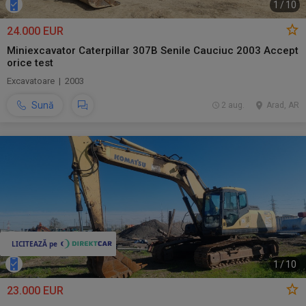
1
/
10
24.000 EUR
Miniexcavator Caterpillar 307B Senile Cauciuc 2003 Accept
orice test
Excavatoare | 2003
Sună
2 aug.
Arad, AR
1
/
10
23.000 EUR