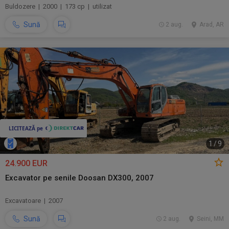
Buldozere | 2000 | 173 cp | utilizat
Sună
2 aug.
Arad, AR
1
/
9
24.900 EUR
Excavator pe senile Doosan DX300, 2007
Excavatoare | 2007
Sună
2 aug.
Seini, MM