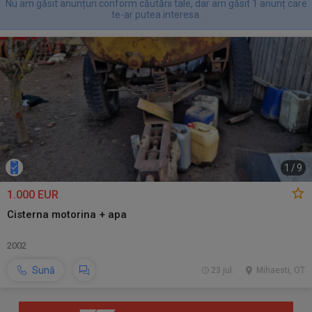
Nu am găsit anunțuri conform căutării tale, dar am găsit 1 anunț care
te-ar putea interesa.
1
/
9
1.000 EUR
Cisterna motorina + apa
2002
Sună
23 jul.
Mihaesti, OT