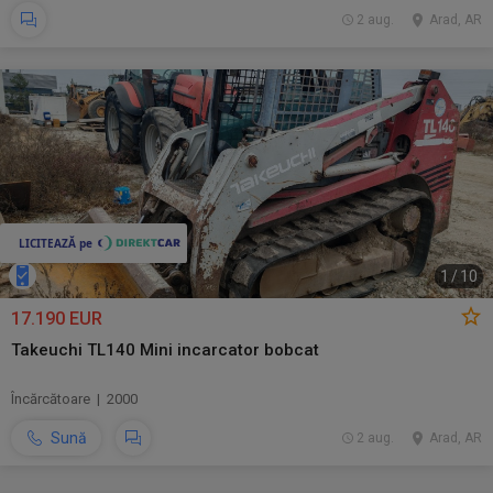
2 aug.
Arad, AR
1
/
10
17.190 EUR
Takeuchi TL140 Mini incarcator bobcat
Încărcătoare | 2000
Sună
2 aug.
Arad, AR