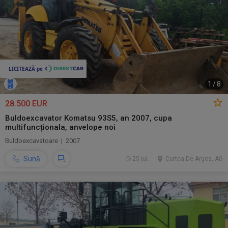
1
/
8
28.500 EUR
Buldoexcavator Komatsu 93S5, an 2007, cupa
multifuncționala, anvelope noi
Buldoexcavatoare | 2007
Sună
25 jul.
Curtea De Arges, AG