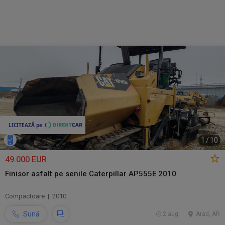
1
/
10
49.000 EUR
Finisor asfalt pe senile Caterpillar AP555E 2010
Compactoare | 2010
Sună
2 aug.
Arad, AR