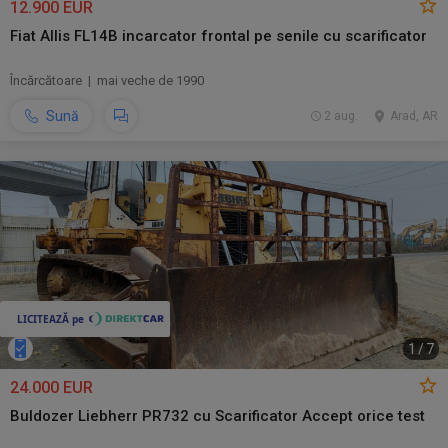
12.900 EUR
Fiat Allis FL14B incarcator frontal pe senile cu scarificator
Încărcătoare | mai veche de 1990
Sună
2 aug.
Arad, AR
1
/
7
24.000 EUR
Buldozer Liebherr PR732 cu Scarificator Accept orice test