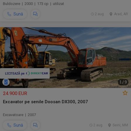
Buldozere | 2000 | 173 cp | utilizat
Sună
2 aug.
Arad, AR
1
/
9
24.900 EUR
Excavator pe senile Doosan DX300, 2007
Excavatoare | 2007
Sună
2 aug.
Seini, MM