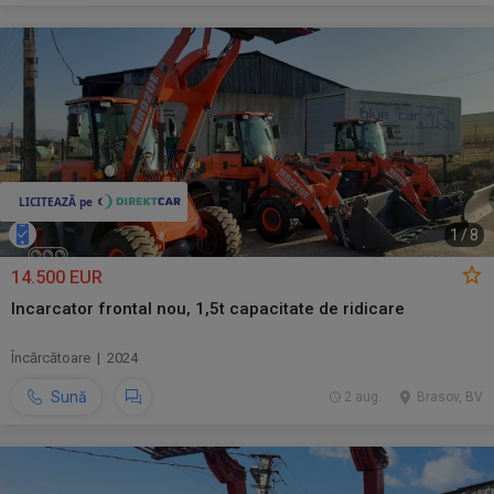
1
/
8
14.500 EUR
Incarcator frontal nou, 1,5t capacitate de ridicare
Încărcătoare | 2024
Sună
2 aug.
Brasov, BV