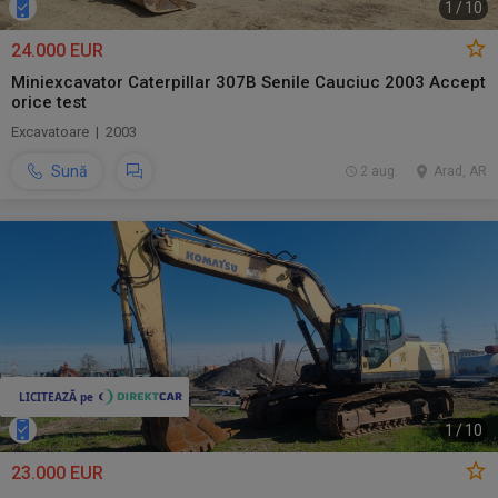
1
/
10
24.000 EUR
Miniexcavator Caterpillar 307B Senile Cauciuc 2003 Accept
orice test
Excavatoare | 2003
Sună
2 aug.
Arad, AR
1
/
10
23.000 EUR