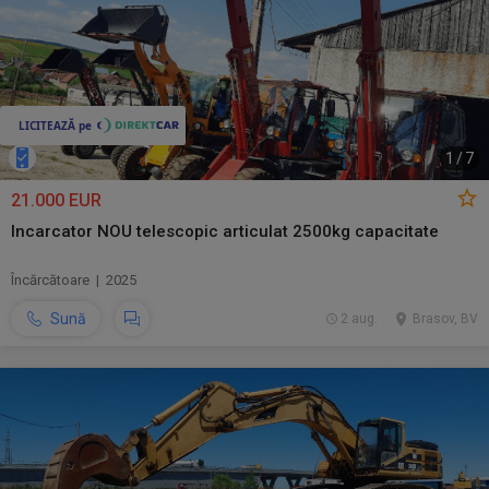
1
/
7
21.000 EUR
Incarcator NOU telescopic articulat 2500kg capacitate
Încărcătoare | 2025
Sună
2 aug.
Brasov, BV