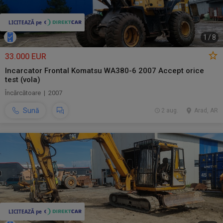
1
/
8
33.000 EUR
Incarcator Frontal Komatsu WA380-6 2007 Accept orice
test (vola)
Încărcătoare | 2007
Sună
2 aug.
Arad, AR