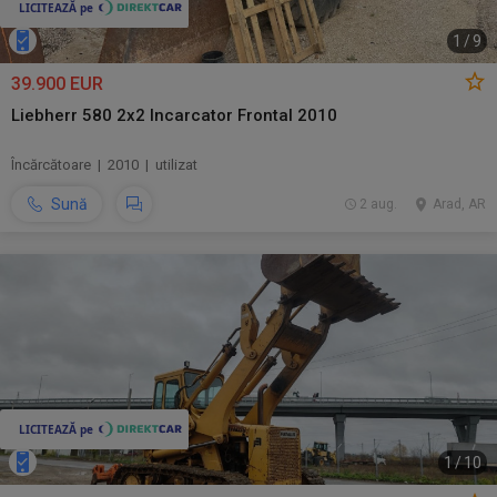
1
/
9
39.900 EUR
Liebherr 580 2x2 Incarcator Frontal 2010
Încărcătoare | 2010 | utilizat
Sună
2 aug.
Arad, AR
1
/
10