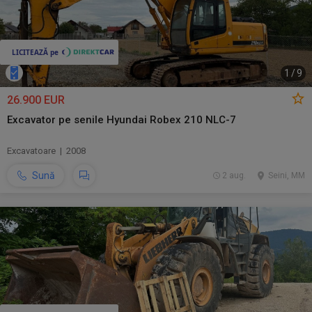
1
/
9
26.900 EUR
Excavator pe senile Hyundai Robex 210 NLC-7
Excavatoare | 2008
Sună
2 aug.
Seini, MM