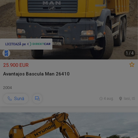
1
/
4
25.900 EUR
Avantajos Bascula Man 26410
2004
Sună
4 aug.
Iasi, IS