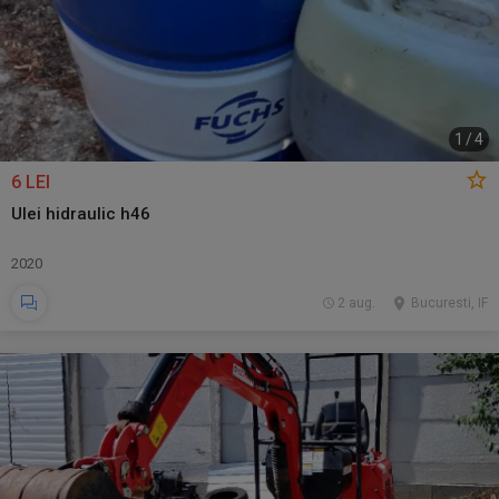
1
/
4
6 LEI
Ulei hidraulic h46
2020
2 aug.
Bucuresti, IF