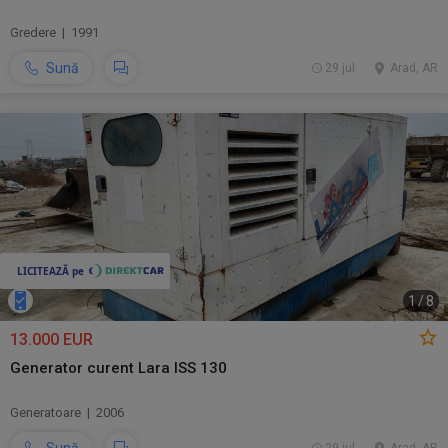
Gredere | 1991
Sună
29 jul.
Arad, AR
1
/
8
13.000 EUR
Generator curent Lara ISS 130
Generatoare | 2006