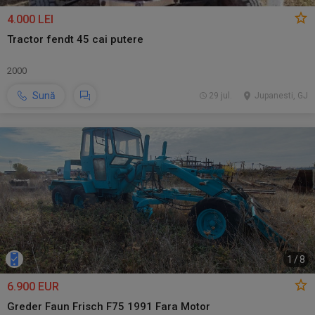
4.000 LEI
Tractor fendt 45 cai putere
2000
Sună
29 jul.
Jupanesti, GJ
1
/
8
6.900 EUR
Greder Faun Frisch F75 1991 Fara Motor