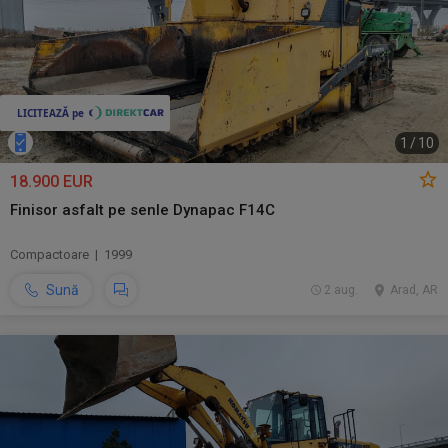
1
/
10
18.900 EUR
Finisor asfalt pe senle Dynapac F14C
Compactoare | 1999
Sună
2 aug.
Arad, AR