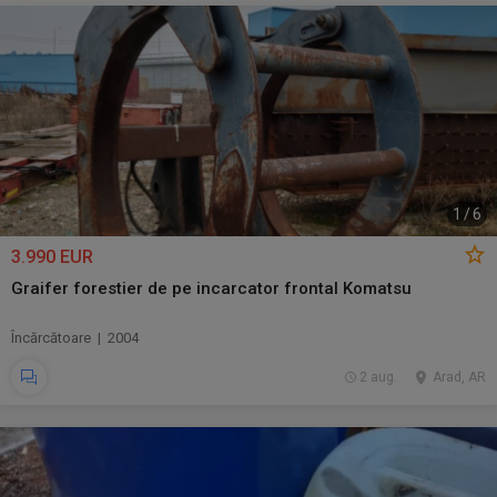
1
/
6
3.990 EUR
Graifer forestier de pe incarcator frontal Komatsu
Încărcătoare | 2004
2 aug.
Arad, AR