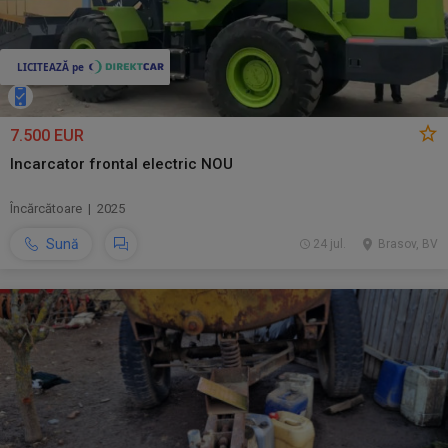
7.500 EUR
Incarcator frontal electric NOU
Încărcătoare | 2025
Sună
24 jul.
Brasov, BV