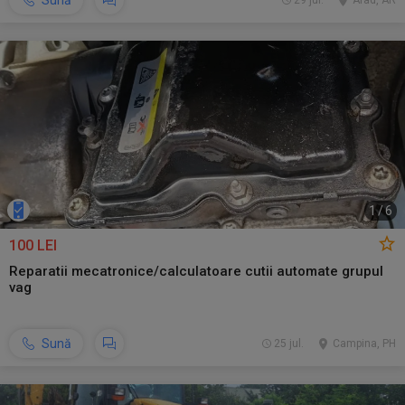
Sună
29 jul.
Arad, AR
1
/
6
100 LEI
Reparatii mecatronice/calculatoare cutii automate grupul
vag
Sună
25 jul.
Campina, PH