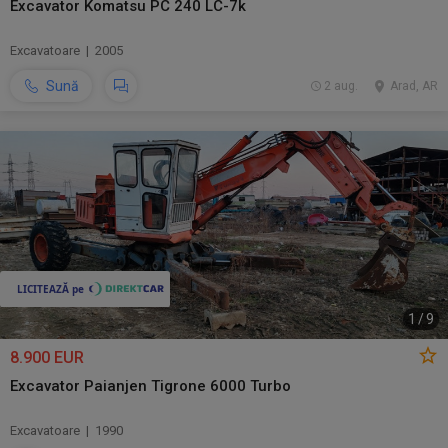
Excavator Komatsu PC 240 LC-7k
Excavatoare | 2005
Sună
2 aug.
Arad, AR
1
/
9
8.900 EUR
Excavator Paianjen Tigrone 6000 Turbo
Excavatoare | 1990