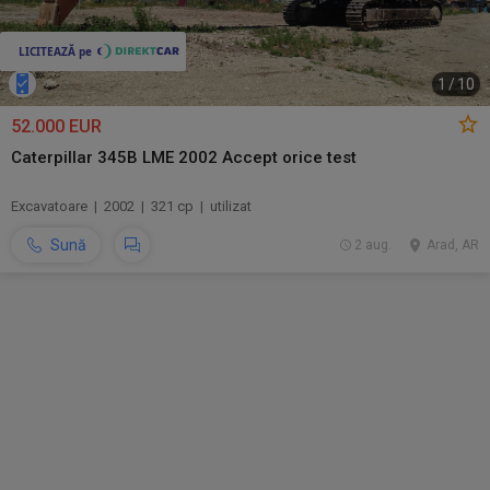
1
/
10
52.000 EUR
Caterpillar 345B LME 2002 Accept orice test
Excavatoare | 2002 | 321 cp | utilizat
Sună
2 aug.
Arad, AR