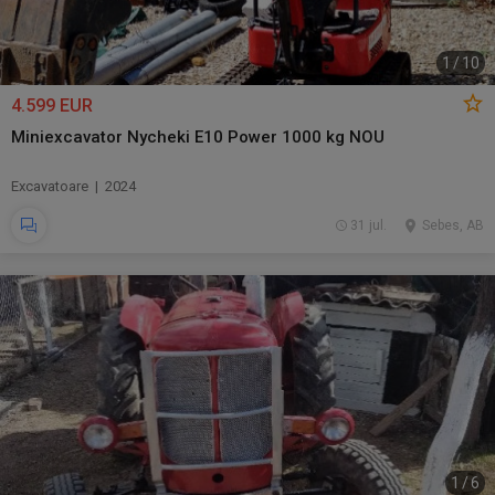
1
/
10
4.599 EUR
Miniexcavator Nycheki E10 Power 1000 kg NOU
Excavatoare | 2024
31 jul.
Sebes, AB
1
/
6