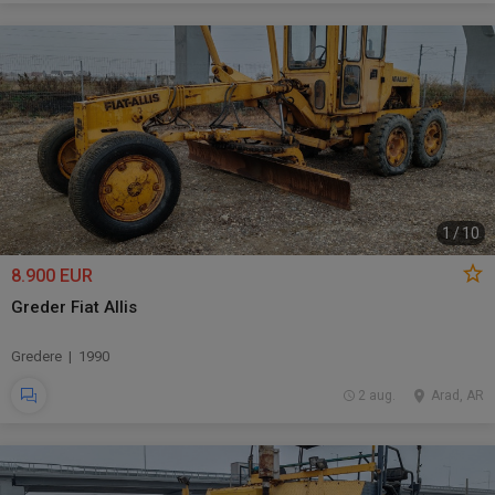
1
/
10
8.900 EUR
Greder Fiat Allis
Gredere | 1990
2 aug.
Arad, AR