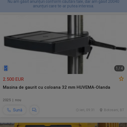
Nu am găsit anunțuri conform căutării tale, dar am găsit 20040
anunțuri care te-ar putea interesa.
1
/
4
2.500 EUR
Masina de gaurit cu coloana 32 mm HUVEMA-Olanda
2025 | nou
Sună
ieri, 09:31
Botosani, BT