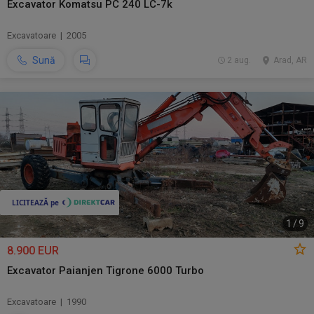
Excavator Komatsu PC 240 LC-7k
Excavatoare | 2005
Sună
2 aug.
Arad, AR
1
/
9
8.900 EUR
Excavator Paianjen Tigrone 6000 Turbo
Excavatoare | 1990