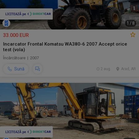
1
/
8
33.000 EUR
Incarcator Frontal Komatsu WA380-6 2007 Accept orice
test (vola)
Încărcătoare | 2007
Sună
2 aug.
Arad, AR