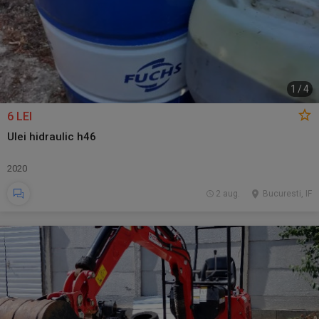
1
/
4
6 LEI
Ulei hidraulic h46
2020
2 aug.
Bucuresti, IF