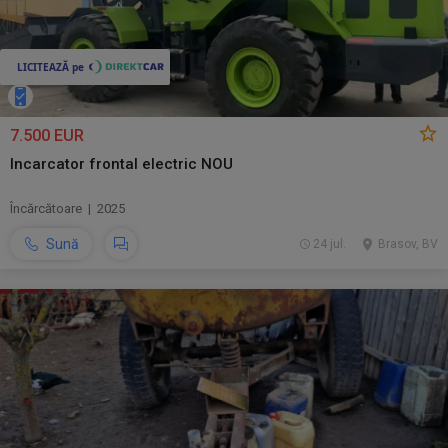
7.500 EUR
Incarcator frontal electric NOU
Încărcătoare | 2025
Sună
24 jul.
Brasov, BV