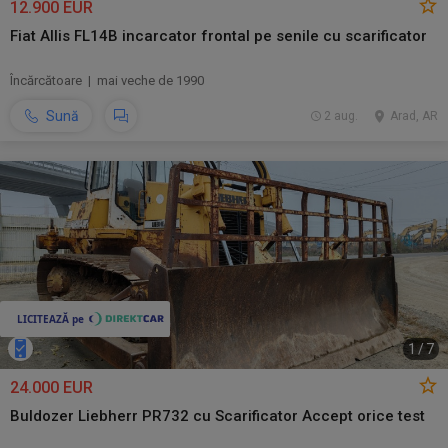
12.900 EUR
Fiat Allis FL14B incarcator frontal pe senile cu scarificator
Încărcătoare | mai veche de 1990
Sună
2 aug.
Arad, AR
1
/
7
24.000 EUR
Buldozer Liebherr PR732 cu Scarificator Accept orice test