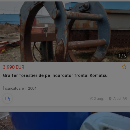
1
/
6
3.990 EUR
Graifer forestier de pe incarcator frontal Komatsu
Încărcătoare | 2004
2 aug.
Arad, AR