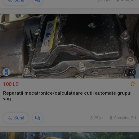
Sună
29 jul.
Arad, AR
1
/
6
100 LEI
Reparatii mecatronice/calculatoare cutii automate grupul
vag
Sună
25 jul.
Campina, PH