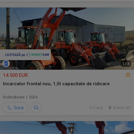
1
/
8
14.500 EUR
Incarcator frontal nou, 1,5t capacitate de ridicare
Încărcătoare | 2024
Sună
2 aug.
Brasov, BV