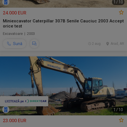
1
/
10
24.000 EUR
Miniexcavator Caterpillar 307B Senile Cauciuc 2003 Accept
orice test
Excavatoare | 2003
Sună
2 aug.
Arad, AR
1
/
10
23.000 EUR