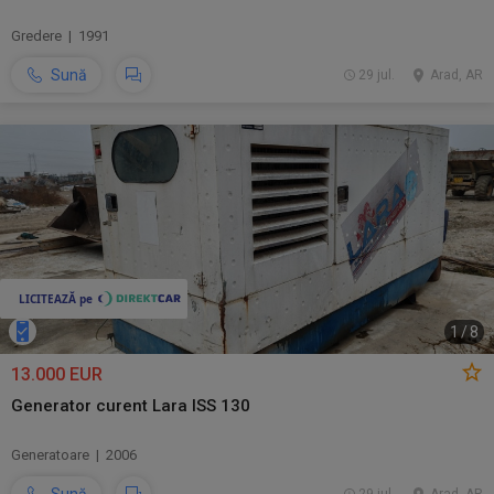
Gredere | 1991
Sună
29 jul.
Arad, AR
1
/
8
13.000 EUR
Generator curent Lara ISS 130
Generatoare | 2006