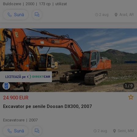
Buldozere | 2000 | 173 cp | utilizat
Sună
2 aug.
Arad, AR
1
/
9
24.900 EUR
Excavator pe senile Doosan DX300, 2007
Excavatoare | 2007
Sună
2 aug.
Seini, MM