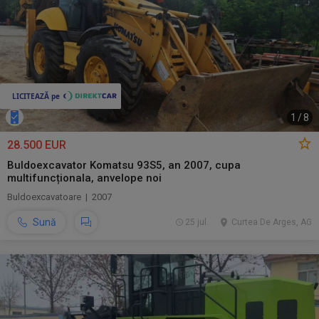
1
/
8
28.500 EUR
Buldoexcavator Komatsu 93S5, an 2007, cupa
multifuncționala, anvelope noi
Buldoexcavatoare | 2007
Sună
25 jul.
Curtea De Arges, AG