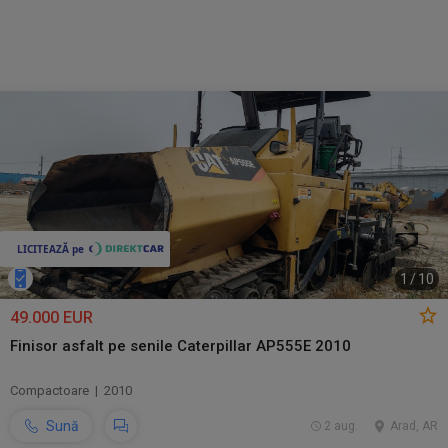
1
/
10
49.000 EUR
Finisor asfalt pe senile Caterpillar AP555E 2010
Compactoare | 2010
Sună
2 aug.
Arad, AR