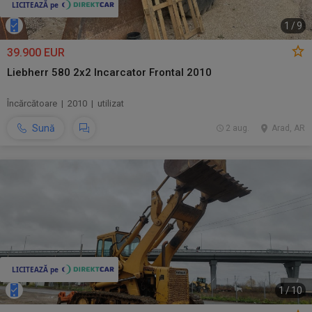
1
/
9
39.900 EUR
Liebherr 580 2x2 Incarcator Frontal 2010
Încărcătoare | 2010 | utilizat
Sună
2 aug.
Arad, AR
1
/
10