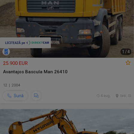
1
/
4
25.900 EUR
Avantajos Bascula Man 26410
12 | 2004
Sună
4 aug.
Iasi, IS