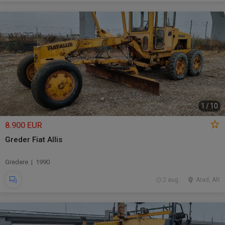
1
/
10
8.900 EUR
Greder Fiat Allis
Gredere | 1990
2 aug.
Arad, AR