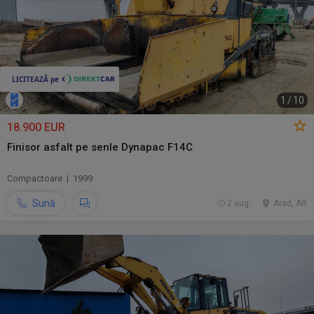
1
/
10
18.900 EUR
Finisor asfalt pe senle Dynapac F14C
Compactoare | 1999
Sună
2 aug.
Arad, AR