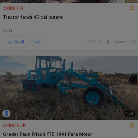
4.000 LEI
Tractor fendt 45 cai putere
2000
Sună
29 jul.
Jupanesti, GJ
1
/
8
6.900 EUR
Greder Faun Frisch F75 1991 Fara Motor