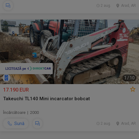
2 aug.
Arad, AR
1
/
10
17.190 EUR
Takeuchi TL140 Mini incarcator bobcat
Încărcătoare | 2000
Sună
2 aug.
Arad, AR