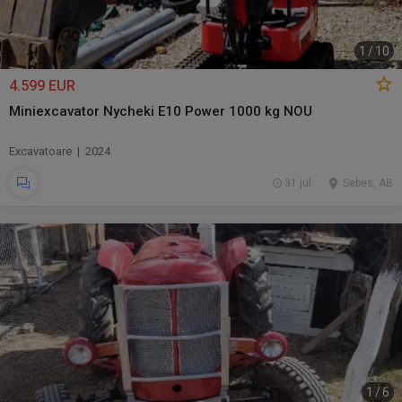
1
/
10
4.599 EUR
Miniexcavator Nycheki E10 Power 1000 kg NOU
Excavatoare | 2024
31 jul.
Sebes, AB
1
/
6