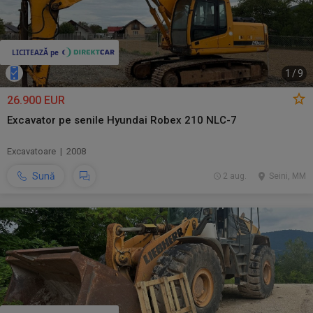
1
/
9
26.900 EUR
Excavator pe senile Hyundai Robex 210 NLC-7
Excavatoare | 2008
Sună
2 aug.
Seini, MM