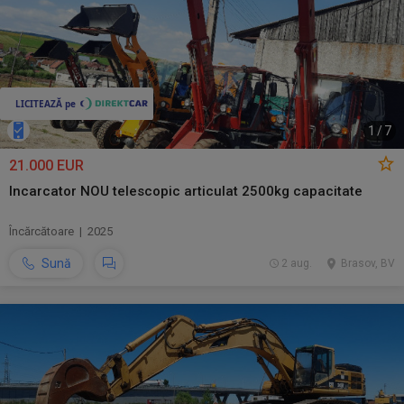
1
/
7
21.000 EUR
Incarcator NOU telescopic articulat 2500kg capacitate
Încărcătoare | 2025
Sună
2 aug.
Brasov, BV