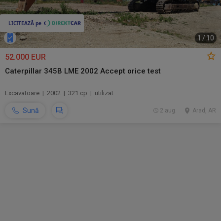
1
/
10
52.000 EUR
Caterpillar 345B LME 2002 Accept orice test
Excavatoare | 2002 | 321 cp | utilizat
Sună
2 aug.
Arad, AR