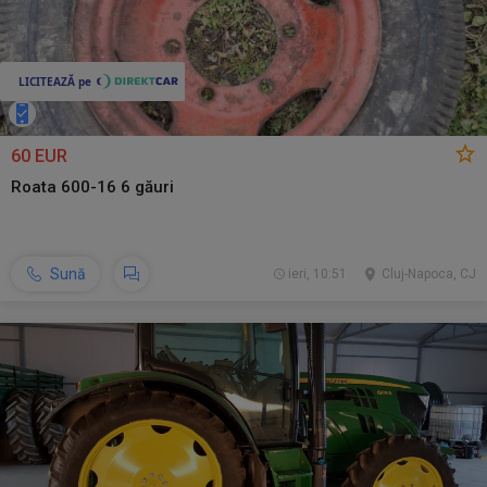
60 EUR
Roata 600-16 6 găuri
Sună
ieri, 10:51
Cluj-Napoca, CJ