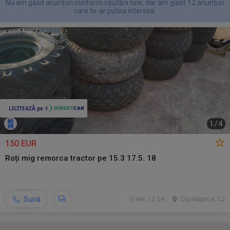
Nu am găsit anunțuri conform căutării tale, dar am găsit 12 anunțuri
care te-ar putea interesa.
1
/
4
150 EUR
Roți mig remorca tractor pe 15.3 17.5. 18
Sună
ieri, 12:54
Cluj-Napoca, CJ