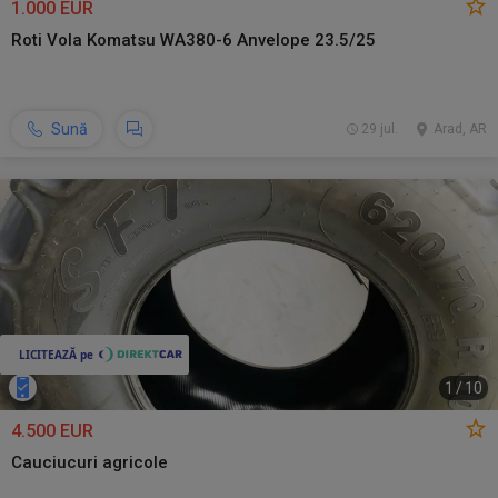
1.000 EUR
Roti Vola Komatsu WA380-6 Anvelope 23.5/25
Sună
29 jul.
Arad, AR
1
/
10
4.500 EUR
Cauciucuri agricole