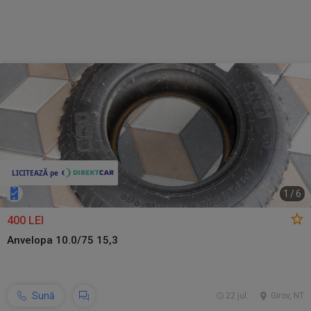
1
/
6
400 LEI
Anvelopa 10.0/75 15,3
Sună
22 jul.
Girov, NT