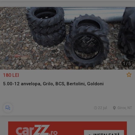
1
/
5
180 LEI
5.00-12 anvelopa, Grilo, BCS, Bertolini, Goldoni
22 jul.
Girov, NT