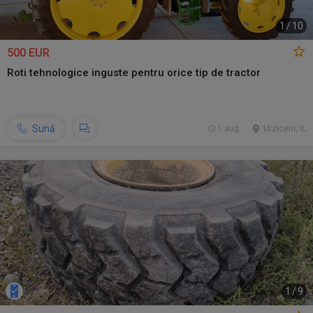
1
/
10
500 EUR
Roti tehnologice inguste pentru orice tip de tractor
Sună
1 aug.
Urziceni, IL
1
/
9