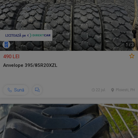
1
/
3
490 LEI
Anvelope 395/85R20XZL
Sună
22 jul.
Ploiesti, PH