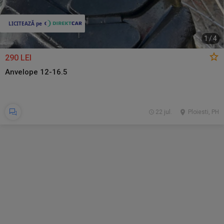
1
/
4
290 LEI
Anvelope 12-16.5
22 jul.
Ploiesti, PH