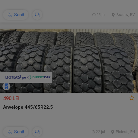
Sună
25 jul.
Brasov, BV
490 LEI
Anvelope 445/65R22.5
Sună
22 jul.
Ploiesti, PH