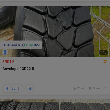
1
/
3
390 LEI
Anvelope 13R22.5
Sună
22 jul.
Ploiesti, PH