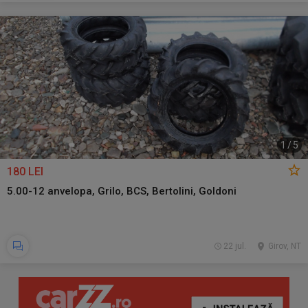
1
/
5
180 LEI
5.00-12 anvelopa, Grilo, BCS, Bertolini, Goldoni
22 jul.
Girov, NT