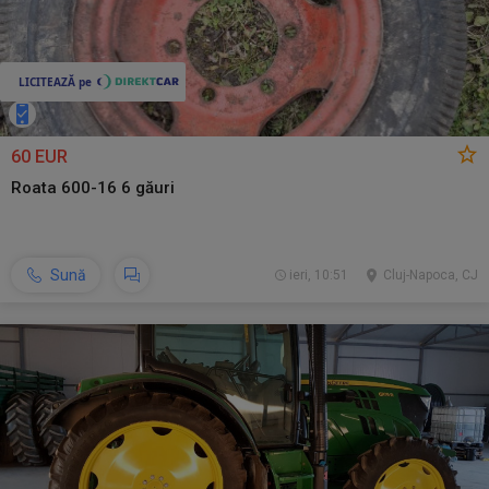
60 EUR
Roata 600-16 6 găuri
Sună
ieri, 10:51
Cluj-Napoca, CJ