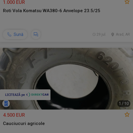
1.000 EUR
Roti Vola Komatsu WA380-6 Anvelope 23.5/25
Sună
29 jul.
Arad, AR
1
/
10
4.500 EUR
Cauciucuri agricole