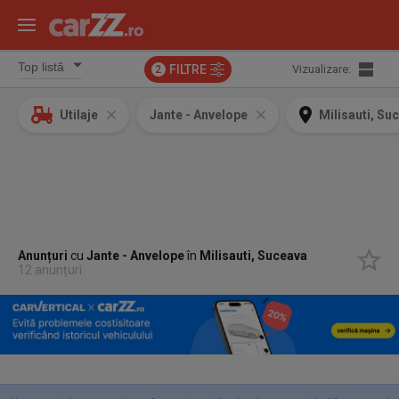
FILTRE
Vizualizare:
2
Utilaje
Jante - Anvelope
Milisauti, Su
Anunțuri
cu
Jante - Anvelope
în
Milisauti, Suceava
12 anunțuri