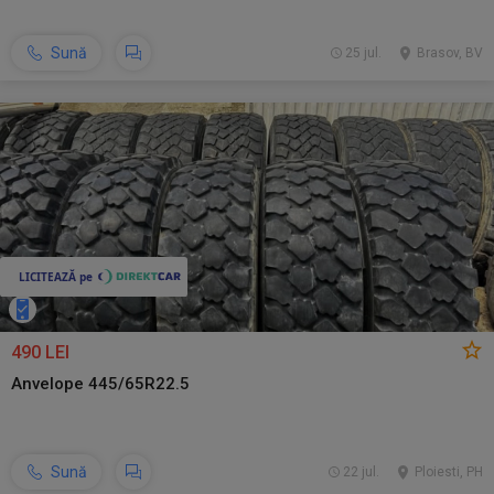
Sună
25 jul.
Brasov, BV
490 LEI
Anvelope 445/65R22.5
Sună
22 jul.
Ploiesti, PH