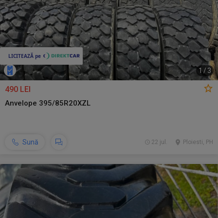
1
/
3
490 LEI
Anvelope 395/85R20XZL
Sună
22 jul.
Ploiesti, PH