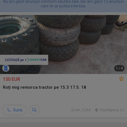
Nu am găsit anunțuri conform căutării tale, dar am găsit 12 anunțuri
care te-ar putea interesa.
1
/
4
150 EUR
Roți mig remorca tractor pe 15.3 17.5. 18
Sună
ieri, 12:54
Cluj-Napoca, CJ