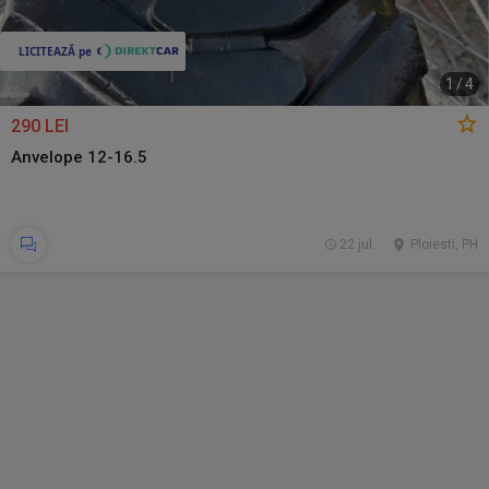
1
/
4
290 LEI
Anvelope 12-16.5
22 jul.
Ploiesti, PH