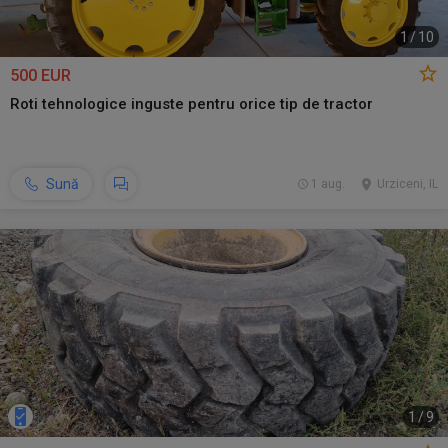
1
/
10
500 EUR
Roti tehnologice inguste pentru orice tip de tractor
Sună
1 aug.
Urziceni, IL
1
/
9