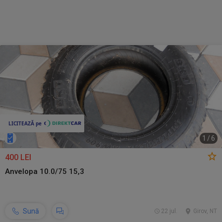
1
/
6
400 LEI
Anvelopa 10.0/75 15,3
Sună
22 jul.
Girov, NT