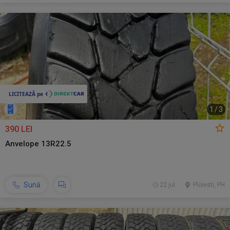
1
/
3
390 LEI
Anvelope 13R22.5
Sună
22 jul.
Ploiesti, PH