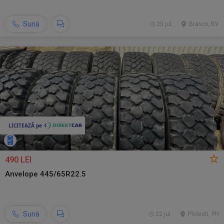
Sună
25 jul.
Brasov, BV
490 LEI
Anvelope 445/65R22.5
Sună
22 jul.
Ploiesti, PH