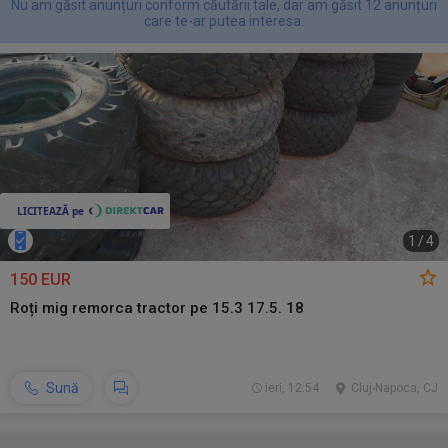
Nu am găsit anunțuri conform căutării tale, dar am găsit 12 anunțuri
care te-ar putea interesa.
1
/
4
150 EUR
Roți mig remorca tractor pe 15.3 17.5. 18
Sună
ieri, 12:54
Cluj-Napoca, CJ