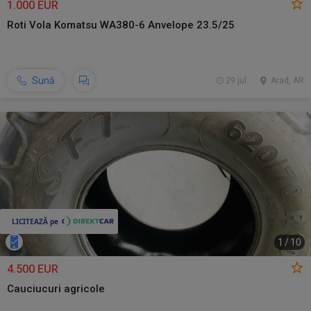
1.000 EUR
Roti Vola Komatsu WA380-6 Anvelope 23.5/25
Sună
29 jul.
Arad, AR
1
/
10
4.500 EUR
Cauciucuri agricole