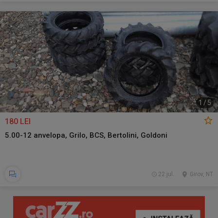
1
/
5
180 LEI
5.00-12 anvelopa, Grilo, BCS, Bertolini, Goldoni
22 jul.
Girov, NT