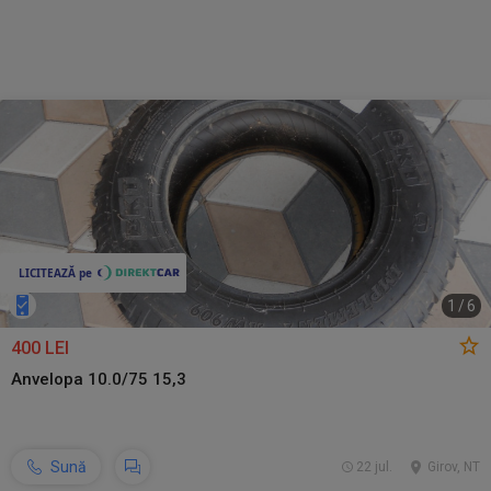
1
/
6
400 LEI
Anvelopa 10.0/75 15,3
Sună
22 jul.
Girov, NT