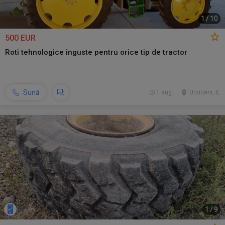
1
/
10
500 EUR
Roti tehnologice inguste pentru orice tip de tractor
Sună
1 aug.
Urziceni, IL
1
/
9