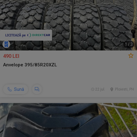
1
/
3
490 LEI
Anvelope 395/85R20XZL
Sună
22 jul.
Ploiesti, PH