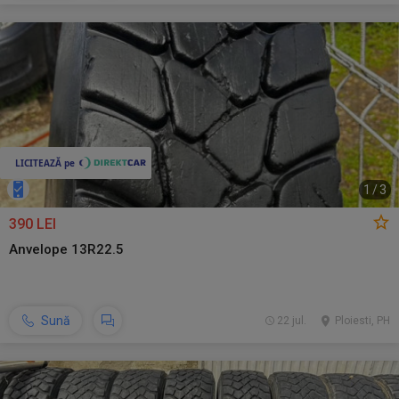
1
/
3
390 LEI
Anvelope 13R22.5
Sună
22 jul.
Ploiesti, PH