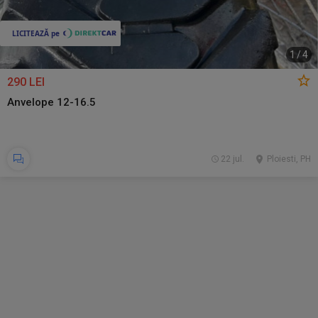
1
/
4
290 LEI
Anvelope 12-16.5
22 jul.
Ploiesti, PH