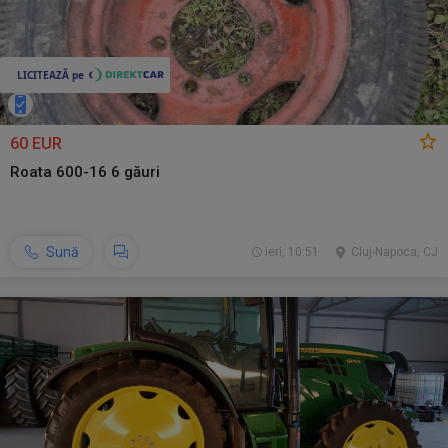
60 EUR
Roata 600-16 6 găuri
Sună
ieri, 10:51
Cluj-Napoca, CJ