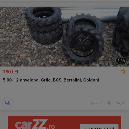
1
/
5
180 LEI
5.00-12 anvelopa, Grilo, BCS, Bertolini, Goldoni
22 jul.
Girov, NT