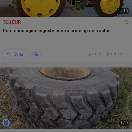
1
/
10
500 EUR
Roti tehnologice inguste pentru orice tip de tractor
Sună
1 aug.
Urziceni, IL
1
/
9