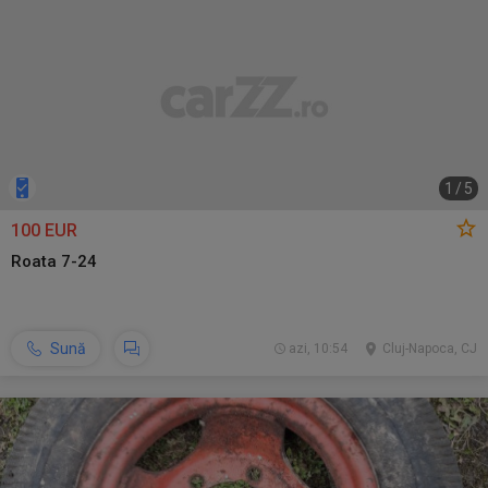
1
/
5
100 EUR
Roata 7-24
Sună
azi, 10:54
Cluj-Napoca, CJ