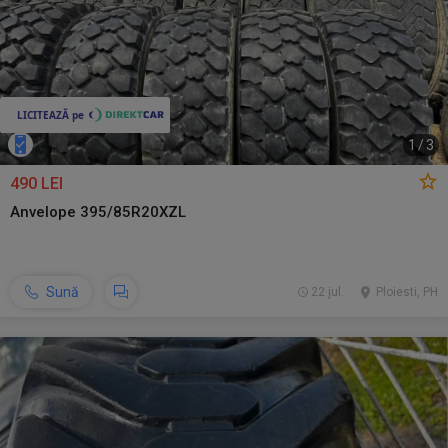
1
/
3
490 LEI
Anvelope 395/85R20XZL
Sună
22 jul.
Ploiesti, PH