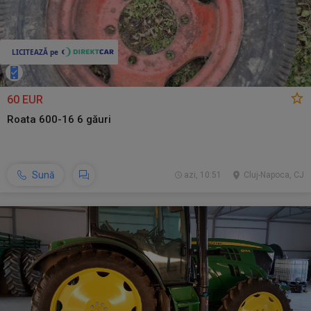
60 EUR
Roata 600-16 6 găuri
Sună
azi, 10:51
Cluj-Napoca, CJ