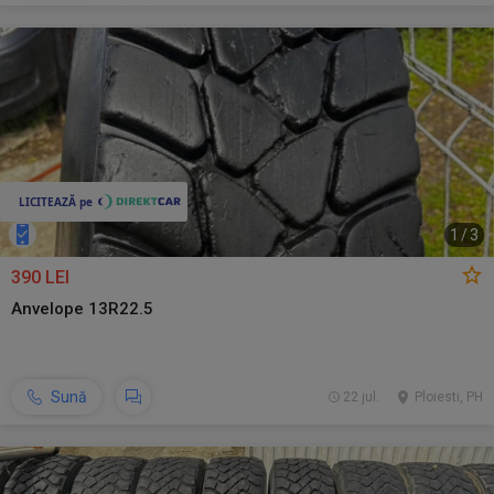
1
/
3
390 LEI
Anvelope 13R22.5
Sună
22 jul.
Ploiesti, PH