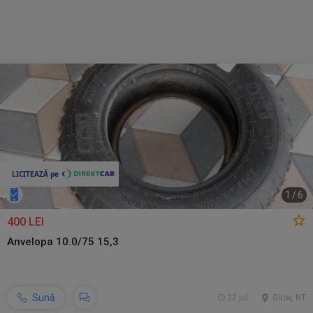
1
/
6
400 LEI
Anvelopa 10.0/75 15,3
Sună
22 jul.
Girov, NT