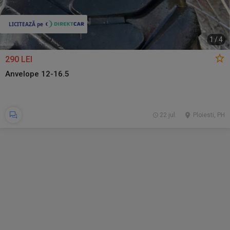
1
/
4
290 LEI
Anvelope 12-16.5
22 jul.
Ploiesti, PH