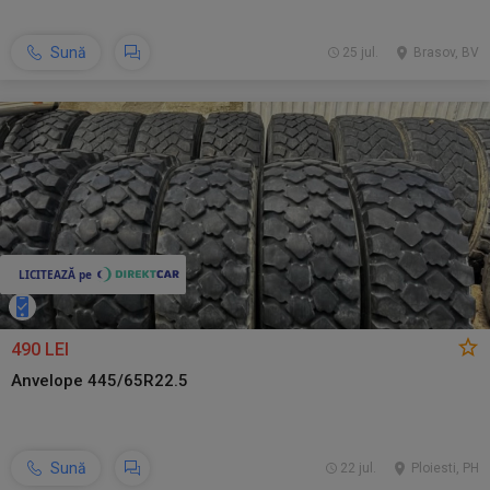
Sună
25 jul.
Brasov, BV
490 LEI
Anvelope 445/65R22.5
Sună
22 jul.
Ploiesti, PH