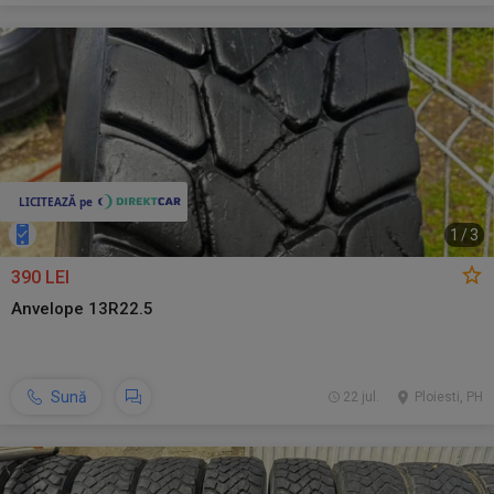
1
/
3
390 LEI
Anvelope 13R22.5
Sună
22 jul.
Ploiesti, PH