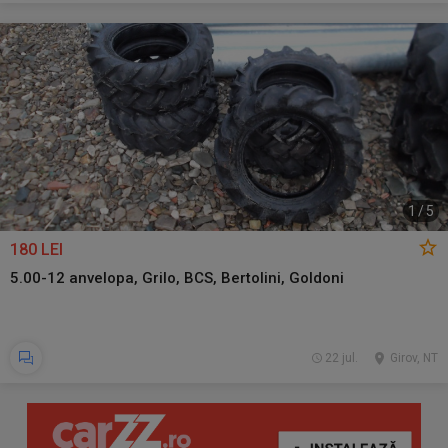
1
/
5
180 LEI
5.00-12 anvelopa, Grilo, BCS, Bertolini, Goldoni
22 jul.
Girov, NT