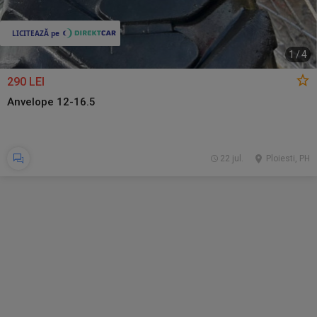
1
/
4
290 LEI
Anvelope 12-16.5
22 jul.
Ploiesti, PH