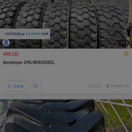
1
/
3
490 LEI
Anvelope 395/85R20XZL
Sună
22 jul.
Ploiesti, PH