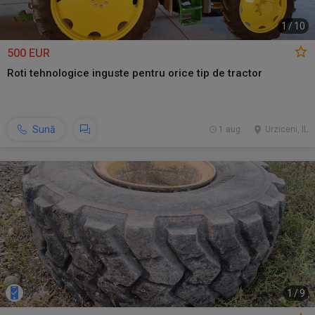
1
/
10
500 EUR
Roti tehnologice inguste pentru orice tip de tractor
Sună
1 aug.
Urziceni, IL
1
/
9