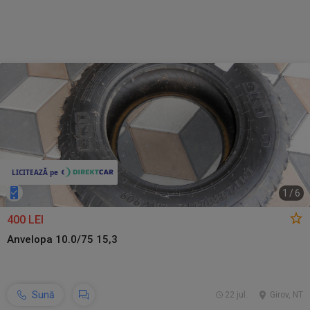
1
/
6
400 LEI
Anvelopa 10.0/75 15,3
Sună
22 jul.
Girov, NT