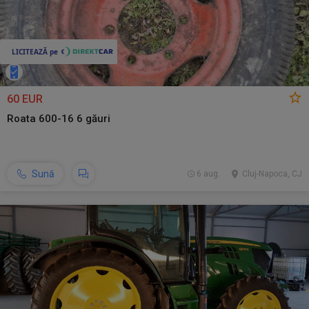
60 EUR
Roata 600-16 6 găuri
Sună
6 aug.
Cluj-Napoca, CJ