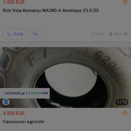
1.000 EUR
Roti Vola Komatsu WA380-6 Anvelope 23.5/25
Sună
29 jul.
Arad, AR
1
/
10
4.500 EUR
Cauciucuri agricole