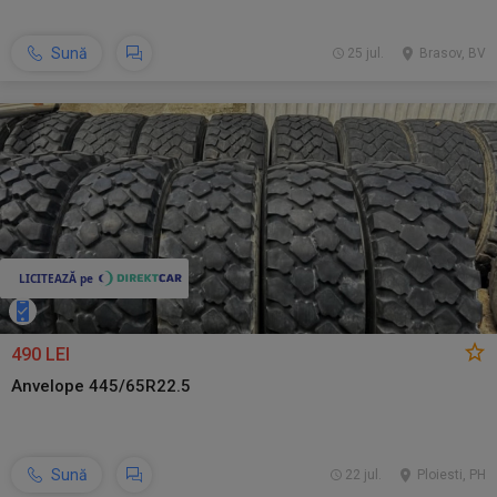
Sună
25 jul.
Brasov, BV
490 LEI
Anvelope 445/65R22.5
Sună
22 jul.
Ploiesti, PH