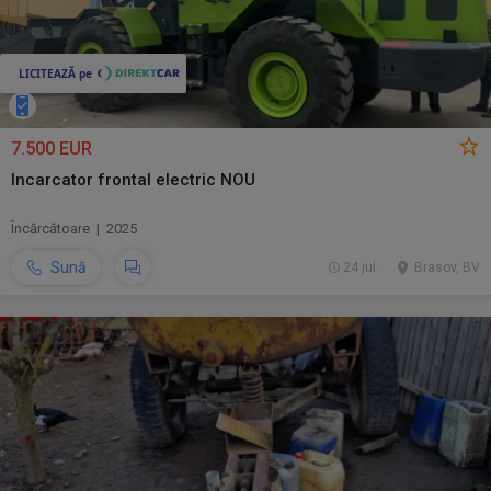
7.500 EUR
Incarcator frontal electric NOU
Încărcătoare | 2025
Sună
24 jul.
Brasov, BV