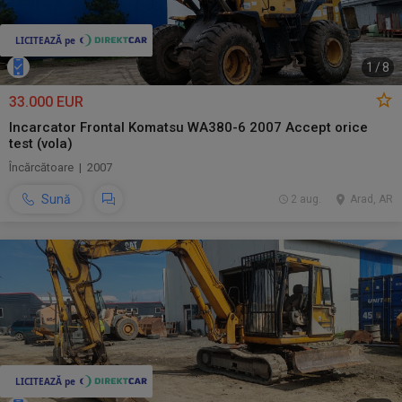
1
/
8
33.000 EUR
Incarcator Frontal Komatsu WA380-6 2007 Accept orice
test (vola)
Încărcătoare | 2007
Sună
2 aug.
Arad, AR