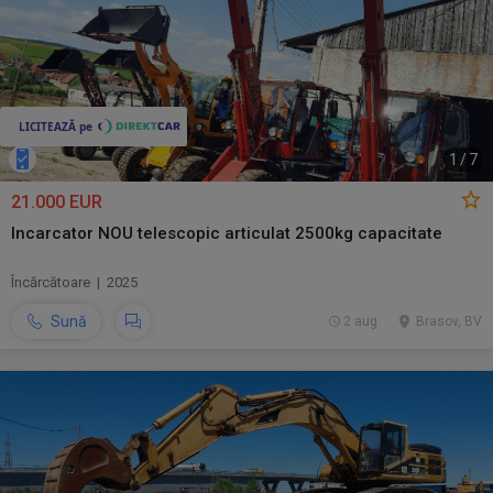
1
/
7
21.000 EUR
Incarcator NOU telescopic articulat 2500kg capacitate
Încărcătoare | 2025
Sună
2 aug.
Brasov, BV