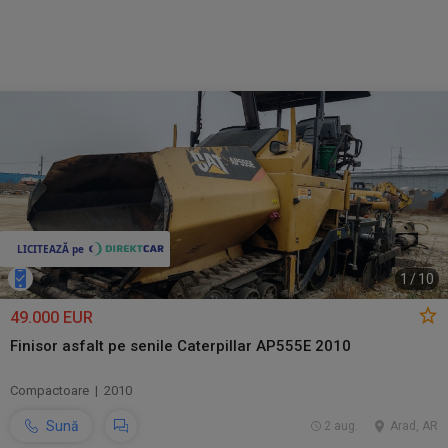
1
/
10
49.000 EUR
Finisor asfalt pe senile Caterpillar AP555E 2010
Compactoare | 2010
Sună
2 aug.
Arad, AR