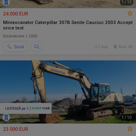
1
/
10
24.000 EUR
Miniexcavator Caterpillar 307B Senile Cauciuc 2003 Accept
orice test
Excavatoare | 2003
Sună
2 aug.
Arad, AR
1
/
10
23.000 EUR