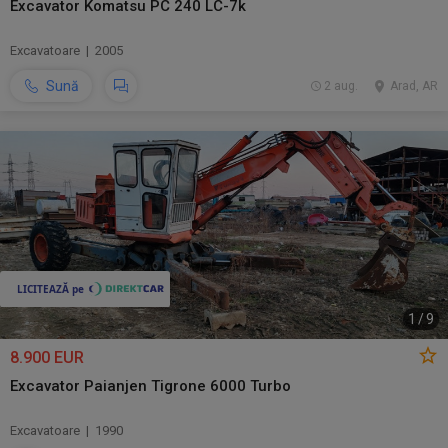
Excavator Komatsu PC 240 LC-7k
Excavatoare | 2005
Sună
2 aug.
Arad, AR
1
/
9
8.900 EUR
Excavator Paianjen Tigrone 6000 Turbo
Excavatoare | 1990