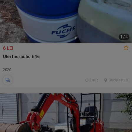
1
/
4
6 LEI
Ulei hidraulic h46
2020
2 aug.
Bucuresti, IF