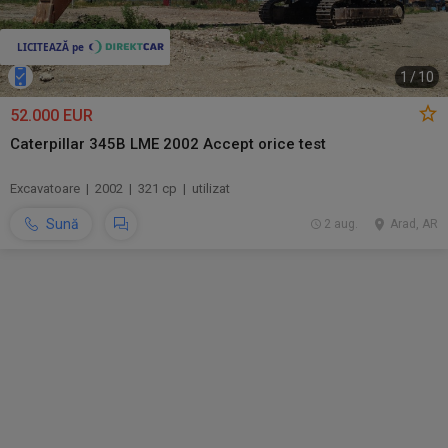
1
/
10
52.000 EUR
Caterpillar 345B LME 2002 Accept orice test
Excavatoare | 2002 | 321 cp | utilizat
Sună
2 aug.
Arad, AR