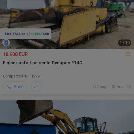
1
/
10
18.900 EUR
Finisor asfalt pe senle Dynapac F14C
Compactoare | 1999
Sună
2 aug.
Arad, AR