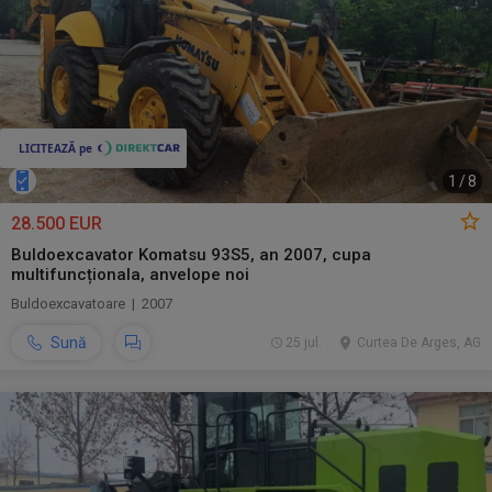
1
/
8
28.500 EUR
Buldoexcavator Komatsu 93S5, an 2007, cupa
multifuncționala, anvelope noi
Buldoexcavatoare | 2007
Sună
25 jul.
Curtea De Arges, AG