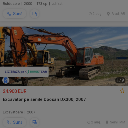
Buldozere | 2000 | 173 cp | utilizat
Sună
2 aug.
Arad, AR
1
/
9
24.900 EUR
Excavator pe senile Doosan DX300, 2007
Excavatoare | 2007
Sună
2 aug.
Seini, MM