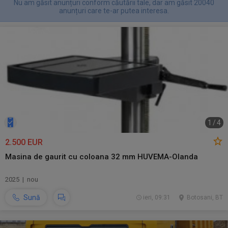
Nu am găsit anunțuri conform căutării tale, dar am găsit 20040
anunțuri care te-ar putea interesa.
1
/
4
2.500 EUR
Masina de gaurit cu coloana 32 mm HUVEMA-Olanda
2025 | nou
Sună
ieri, 09:31
Botosani, BT