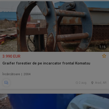
1
/
6
3.990 EUR
Graifer forestier de pe incarcator frontal Komatsu
Încărcătoare | 2004
2 aug.
Arad, AR