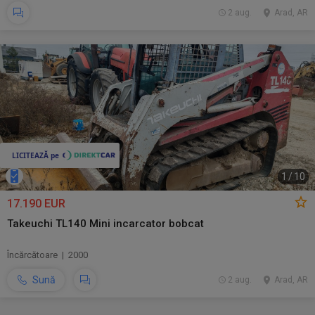
2 aug.
Arad, AR
1
/
10
17.190 EUR
Takeuchi TL140 Mini incarcator bobcat
Încărcătoare | 2000
Sună
2 aug.
Arad, AR