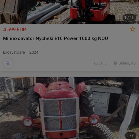
1
/
10
4.599 EUR
Miniexcavator Nycheki E10 Power 1000 kg NOU
Excavatoare | 2024
31 jul.
Sebes, AB
1
/
6