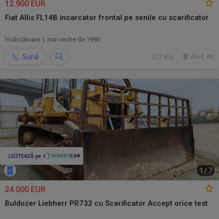
12.900 EUR
Fiat Allis FL14B incarcator frontal pe senile cu scarificator
Încărcătoare | mai veche de 1990
Sună
2 aug.
Arad, AR
1
/
7
24.000 EUR
Buldozer Liebherr PR732 cu Scarificator Accept orice test