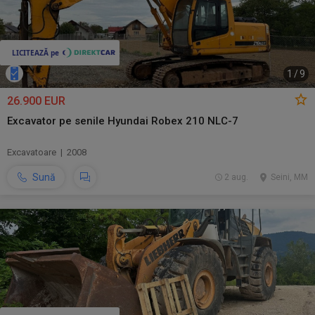
1
/
9
26.900 EUR
Excavator pe senile Hyundai Robex 210 NLC-7
Excavatoare | 2008
Sună
2 aug.
Seini, MM