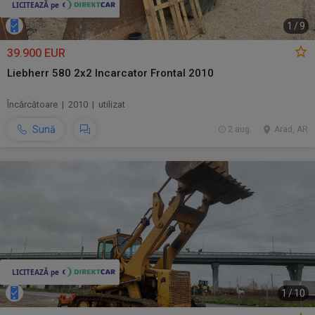
1
/
9
39.900 EUR
Liebherr 580 2x2 Incarcator Frontal 2010
Încărcătoare | 2010 | utilizat
Sună
2 aug.
Arad, AR
1
/
10