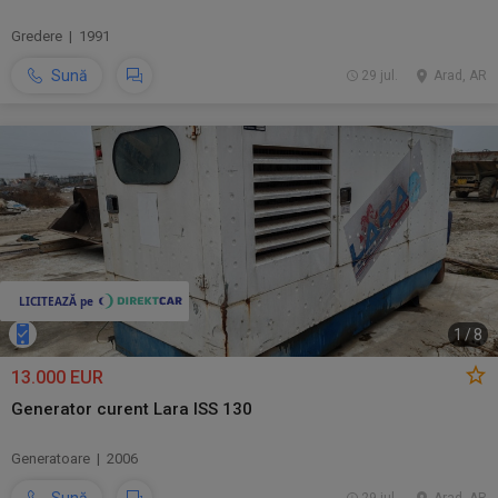
Gredere | 1991
Sună
29 jul.
Arad, AR
1
/
8
13.000 EUR
Generator curent Lara ISS 130
Generatoare | 2006