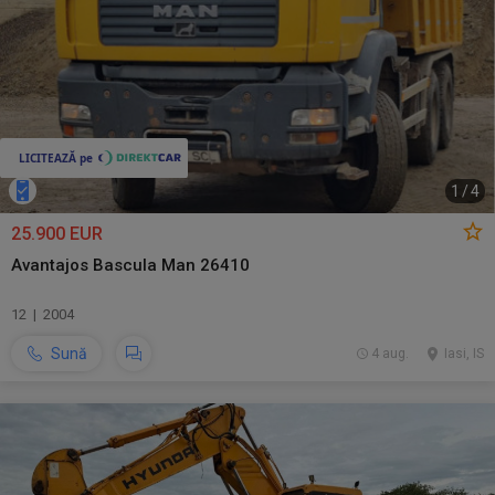
1
/
4
25.900 EUR
Avantajos Bascula Man 26410
12 | 2004
Sună
4 aug.
Iasi, IS