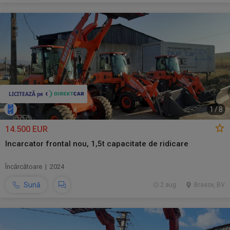
1
/
8
14.500 EUR
Incarcator frontal nou, 1,5t capacitate de ridicare
Încărcătoare | 2024
Sună
2 aug.
Brasov, BV