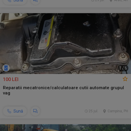
Sună
29 jul.
Arad, AR
1
/
6
100 LEI
Reparatii mecatronice/calculatoare cutii automate grupul
vag
Sună
25 jul.
Campina, PH