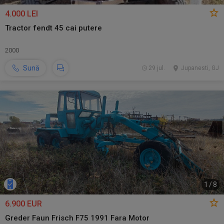
4.000 LEI
Tractor fendt 45 cai putere
2000
Sună
29 jul.
Jupanesti, GJ
1
/
8
6.900 EUR
Greder Faun Frisch F75 1991 Fara Motor