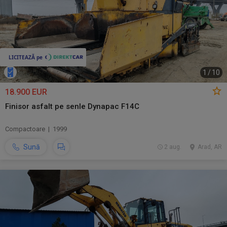
1
/
10
18.900 EUR
Finisor asfalt pe senle Dynapac F14C
Compactoare | 1999
Sună
2 aug.
Arad, AR