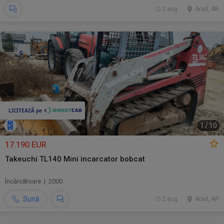
2 aug.
Arad, AR
1
/
10
17.190 EUR
Takeuchi TL140 Mini incarcator bobcat
Încărcătoare | 2000
Sună
2 aug.
Arad, AR