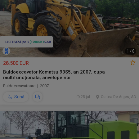
1
/
8
28.500 EUR
Buldoexcavator Komatsu 93S5, an 2007, cupa
multifuncționala, anvelope noi
Buldoexcavatoare | 2007
Sună
25 jul.
Curtea De Arges, AG