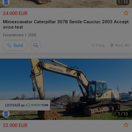
1
/
10
24.000 EUR
Miniexcavator Caterpillar 307B Senile Cauciuc 2003 Accept
orice test
Excavatoare | 2003
Sună
2 aug.
Arad, AR
1
/
10
23.000 EUR