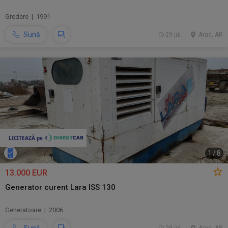
Gredere | 1991
Sună
29 jul.
Arad, AR
1
/
8
13.000 EUR
Generator curent Lara ISS 130
Generatoare | 2006