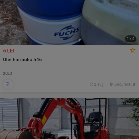
1
/
4
6 LEI
Ulei hidraulic h46
2020
2 aug.
Bucuresti, IF