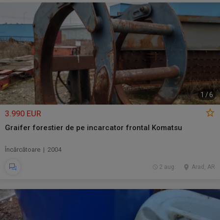
1
/
6
3.990 EUR
Graifer forestier de pe incarcator frontal Komatsu
Încărcătoare | 2004
2 aug.
Arad, AR