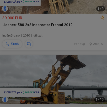
1
/
9
39.900 EUR
Liebherr 580 2x2 Incarcator Frontal 2010
Încărcătoare | 2010 | utilizat
Sună
2 aug.
Arad, AR
1
/
10