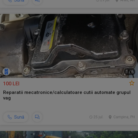
Sună
29 jul.
Arad, AR
1
/
6
100 LEI
Reparatii mecatronice/calculatoare cutii automate grupul
vag
Sună
25 jul.
Campina, PH