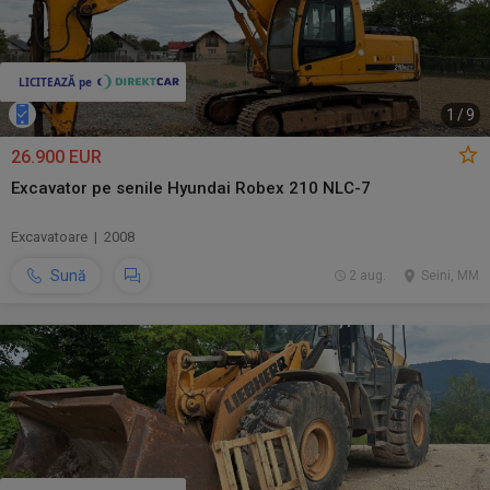
1
/
9
26.900 EUR
Excavator pe senile Hyundai Robex 210 NLC-7
Excavatoare | 2008
Sună
2 aug.
Seini, MM