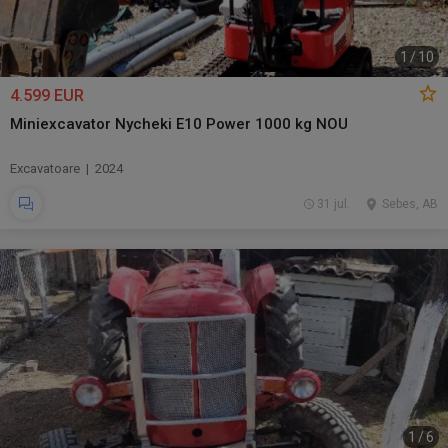
1
/
10
4.599 EUR
Miniexcavator Nycheki E10 Power 1000 kg NOU
Excavatoare | 2024
31 jul.
Sebes, AB
1
/
6