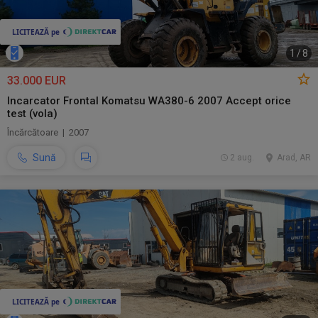
1
/
8
33.000 EUR
Incarcator Frontal Komatsu WA380-6 2007 Accept orice
test (vola)
Încărcătoare | 2007
Sună
2 aug.
Arad, AR