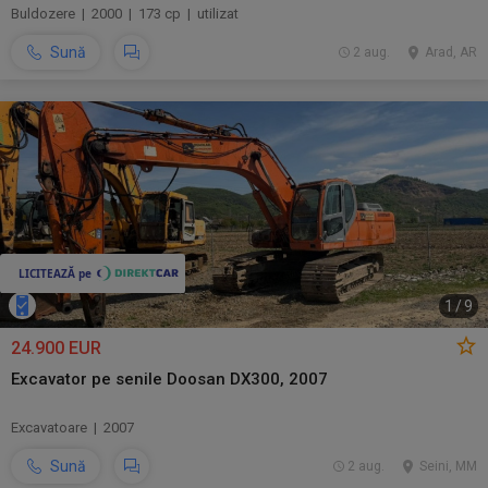
Buldozere | 2000 | 173 cp | utilizat
Sună
2 aug.
Arad, AR
1
/
9
24.900 EUR
Excavator pe senile Doosan DX300, 2007
Excavatoare | 2007
Sună
2 aug.
Seini, MM