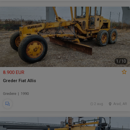
1
/
10
8.900 EUR
Greder Fiat Allis
Gredere | 1990
2 aug.
Arad, AR