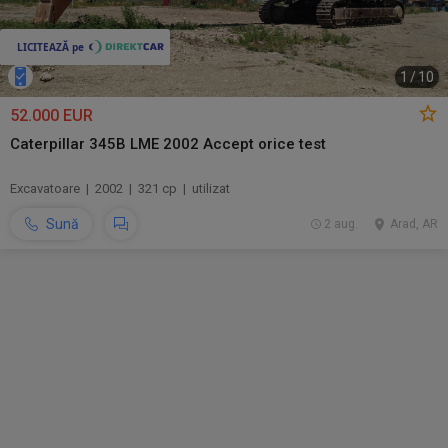
1
/
10
52.000 EUR
Caterpillar 345B LME 2002 Accept orice test
Excavatoare | 2002 | 321 cp | utilizat
Sună
2 aug.
Arad, AR