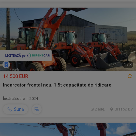
1
/
8
14.500 EUR
Incarcator frontal nou, 1,5t capacitate de ridicare
Încărcătoare | 2024
Sună
2 aug.
Brasov, BV