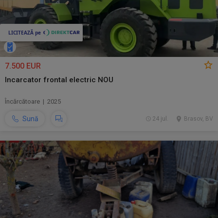
7.500 EUR
Incarcator frontal electric NOU
Încărcătoare | 2025
Sună
24 jul.
Brasov, BV