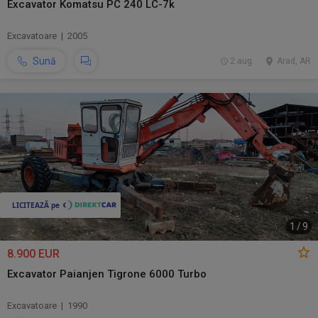
Excavator Komatsu PC 240 LC-7k
Excavatoare | 2005
Sună
2 aug.
Arad, AR
1
/
9
8.900 EUR
Excavator Paianjen Tigrone 6000 Turbo
Excavatoare | 1990