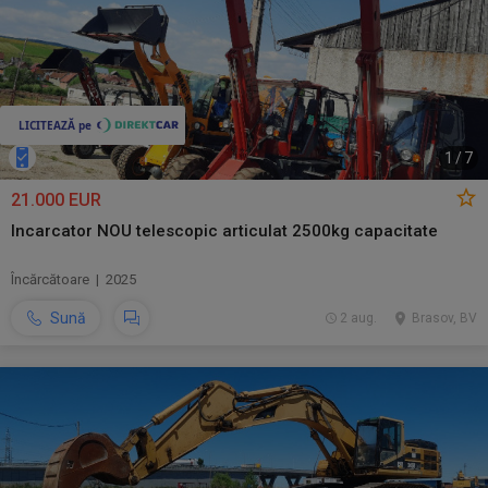
1
/
7
21.000 EUR
Incarcator NOU telescopic articulat 2500kg capacitate
Încărcătoare | 2025
Sună
2 aug.
Brasov, BV