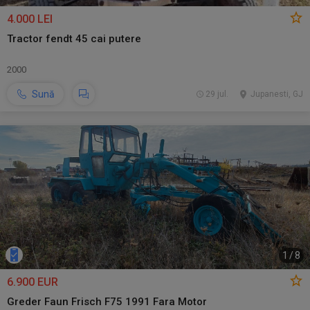
4.000 LEI
Tractor fendt 45 cai putere
2000
Sună
29 jul.
Jupanesti, GJ
1
/
8
6.900 EUR
Greder Faun Frisch F75 1991 Fara Motor