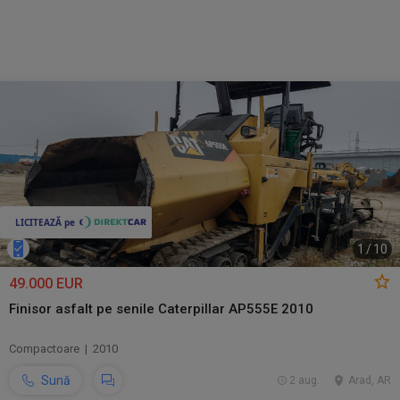
1
/
10
49.000 EUR
Finisor asfalt pe senile Caterpillar AP555E 2010
Compactoare | 2010
Sună
2 aug.
Arad, AR