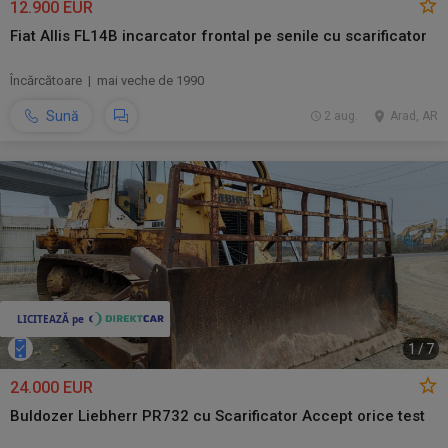
12.900 EUR
Fiat Allis FL14B incarcator frontal pe senile cu scarificator
Încărcătoare | mai veche de 1990
Sună
2 aug.
Arad, AR
1
/
7
24.000 EUR
Buldozer Liebherr PR732 cu Scarificator Accept orice test