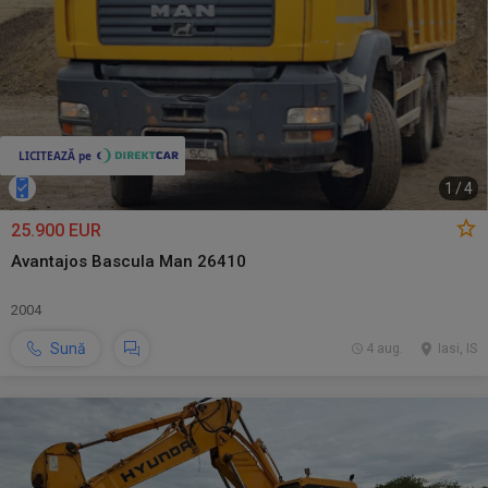
1
/
4
25.900 EUR
Avantajos Bascula Man 26410
2004
Sună
4 aug.
Iasi, IS