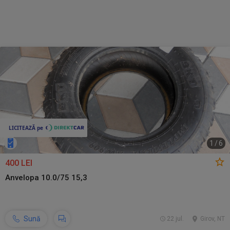
1
/
6
400 LEI
Anvelopa 10.0/75 15,3
Sună
22 jul.
Girov, NT