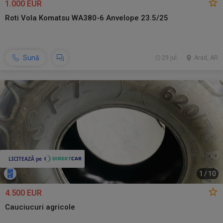
1.000 EUR
Roti Vola Komatsu WA380-6 Anvelope 23.5/25
Sună
29 jul.
Arad, AR
1
/
10
4.500 EUR
Cauciucuri agricole