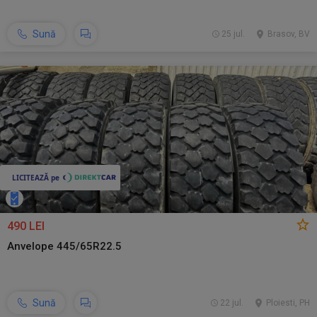
Sună
25 jul.
Brasov, BV
490 LEI
Anvelope 445/65R22.5
Sună
22 jul.
Ploiesti, PH