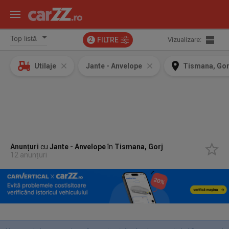
FILTRE
Vizualizare:
2
Utilaje
Jante - Anvelope
Tismana, Gor
Anunțuri
cu
Jante - Anvelope
în
Tismana, Gorj
12 anunțuri