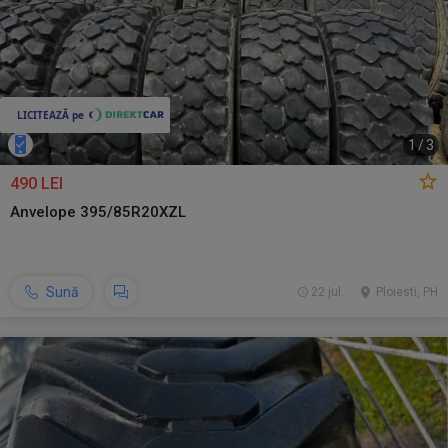
1
/
3
490 LEI
Anvelope 395/85R20XZL
Sună
22 jul.
Ploiesti, PH