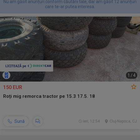
Nu am găsit anunțuri conform căutării tale, dar am găsit 12 anunțuri
care te-ar putea interesa.
1
/
4
150 EUR
Roți mig remorca tractor pe 15.3 17.5. 18
Sună
ieri, 12:54
Cluj-Napoca, CJ