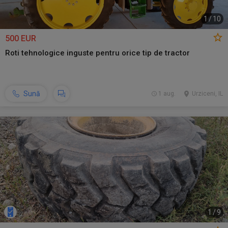
1
/
10
500 EUR
Roti tehnologice inguste pentru orice tip de tractor
Sună
1 aug.
Urziceni, IL
1
/
9