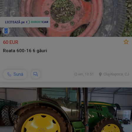
60 EUR
Roata 600-16 6 găuri
Sună
ieri, 10:51
Cluj-Napoca, CJ