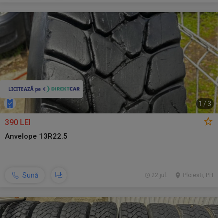
1
/
3
390 LEI
Anvelope 13R22.5
Sună
22 jul.
Ploiesti, PH