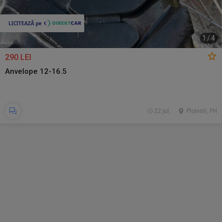
1
/
4
290 LEI
Anvelope 12-16.5
22 jul.
Ploiesti, PH