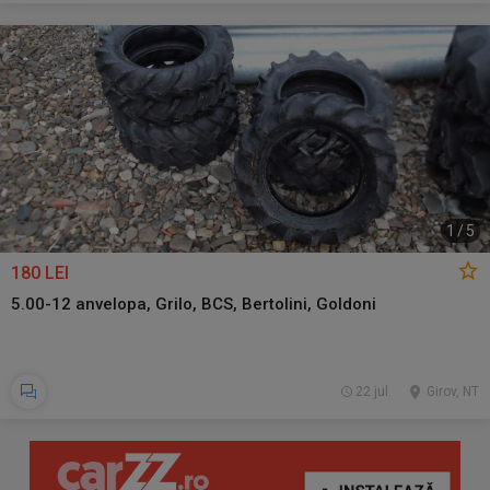
1
/
5
180 LEI
5.00-12 anvelopa, Grilo, BCS, Bertolini, Goldoni
22 jul.
Girov, NT