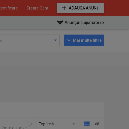
entificare
Creare Cont
ADAUGĂ ANUNŢ
Anunţuri Lajumate.ro
Mai multe filtre
Listă
Doar cu poze