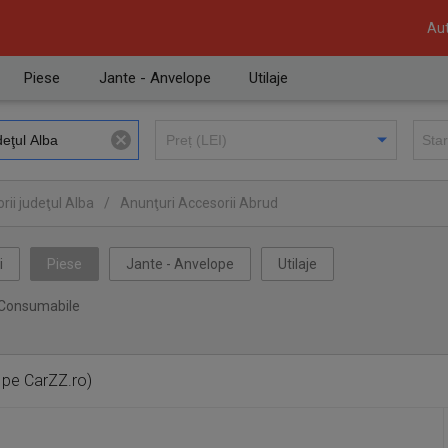
Aut
Piese
Jante - Anvelope
Utilaje
rii judeţul Alba
/
Anunţuri Accesorii Abrud
i
Piese
Jante - Anvelope
Utilaje
Consumabile
 pe CarZZ.ro)