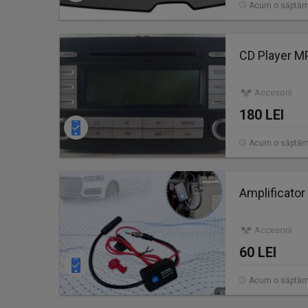
Acum o săptă
CD Player M
Accesorii
180 LEI
Acum o săptă
Amplificator
Accesorii
60 LEI
Acum o săptă