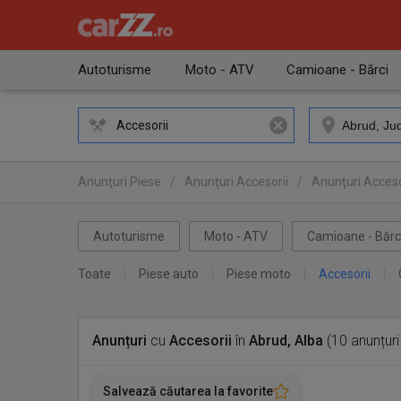
Autoturisme
Moto - ATV
Camioane - Bărci
Accesorii
Anunţuri Piese
/
Anunţuri Accesorii
/
Anunţuri Acceso
Autoturisme
Moto - ATV
Camioane - Bărc
Toate
Piese auto
Piese moto
Accesorii
Anunțuri
cu
Accesorii
în
Abrud, Alba
(10 anunțuri
Salvează căutarea la favorite