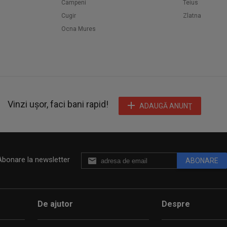
Campeni
Teius
Cugir
Zlatna
Ocna Mures
Vinzi ușor, faci bani rapid!
ADAUGĂ ANUNŢ
Abonare la newsletter
ABONARE
De ajutor
Despre