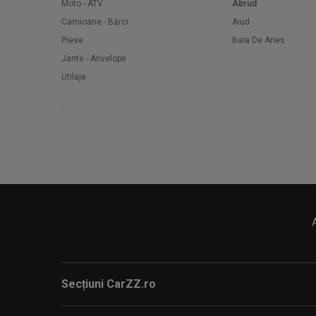
Moto - ATV
Abrud
Camioane - Bărci
Aiud
Piese
Baia De Aries
Jante - Anvelope
Utilaje
Secțiuni CarZZ.ro