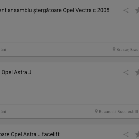
ent ansamblu ștergătoare Opel Vectra c 2008
âni
Brasov, Bras
a Opel Astra J
âni
Bucuresti, Bucuresti-Il
oare Opel Astra J facelift