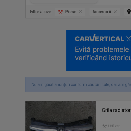
Filtre active:
Piese
Accesorii
Nu am găsit anunțuri conform căutării tale, dar am găs
Grila radiat
Utilizat