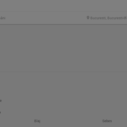
âni
Bucuresti, Bucuresti-Il
e
e
Blaj
Sebes