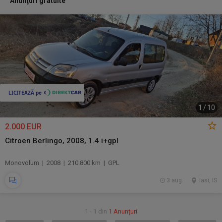
Anunţuri gratuite
1
/
10
2.000 EUR
Citroen Berlingo, 2008, 1.4 i+gpl
Monovolum | 2008 | 210.800 km | GPL
3 aug.
Iasi, IS
1 - 1 din
1 Anunțuri