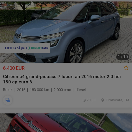
1
/
10
6.400 EUR
Citroen c4 grand-picasso 7 locuri an 2016 motor 2.0 hdi
150 cp euro 6.
Break | 2016 | 183.000 km | 2.000 cmc | diesel
28 jul.
Timisoara, TM