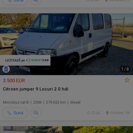
Sună
26 jul.
Bucuresti, IF
1
/
8
3.500 EUR
Citroen jumper 9 Locuri 2.0 hdi
Microbuz cat B | 2006 | 279.632 km | diesel
Sună
25 jul.
Focsani, VN