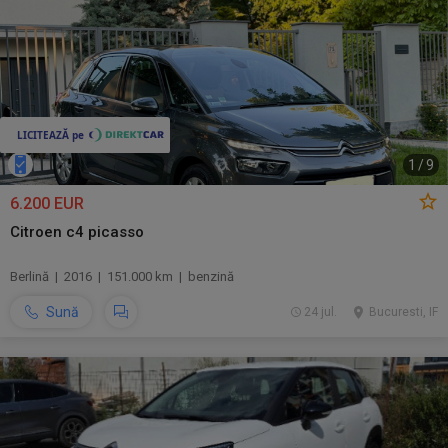
1
/
9
6.200 EUR
Citroen c4 picasso
Berlină | 2016 | 151.000 km | benzină
Sună
24 jul.
Bucuresti, IF