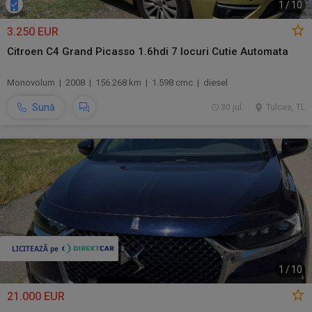
1
/
10
3.250 EUR
Citroen C4 Grand Picasso 1.6hdi 7 locuri Cutie Automata
Monovolum | 2008 | 156.268 km | 1.598 cmc | diesel
Sună
30 jul.
Tulcea, TL
1
/
10
21.000 EUR