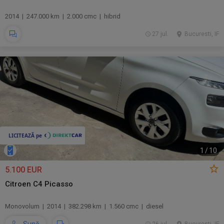
2014 | 247.000 km | 2.000 cmc | hibrid
27 jul.
Bucuresti, IF
1
/
10
5.100 EUR
Citroen C4 Picasso
Monovolum | 2014 | 382.298 km | 1.560 cmc | diesel