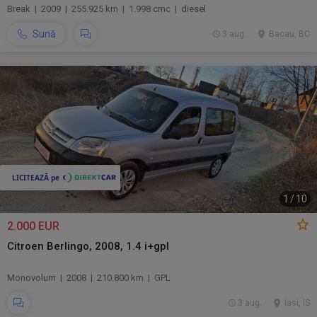
Break | 2009 | 255.925 km | 1.998 cmc | diesel
Sună
3 aug.
Bacau, BC
1
/
10
2.000 EUR
Citroen Berlingo, 2008, 1.4 i+gpl
Monovolum | 2008 | 210.800 km | GPL
3 aug.
Iasi, IS