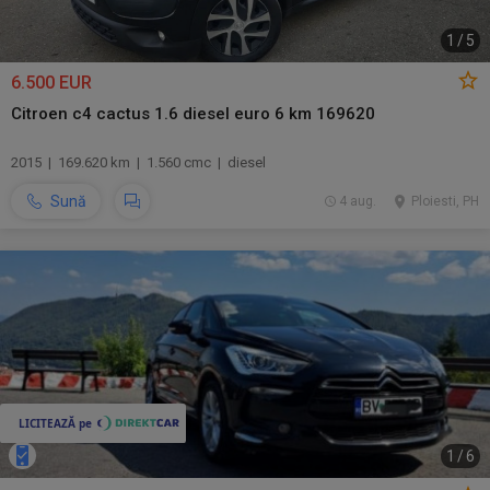
1
/
5
6.500 EUR
Citroen c4 cactus 1.6 diesel euro 6 km 169620
2015 | 169.620 km | 1.560 cmc | diesel
Sună
4 aug.
Ploiesti, PH
1
/
6