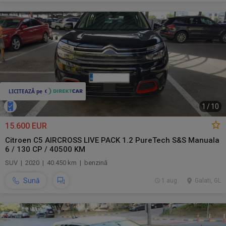
1
/
10
15.600 EUR
Citroen C5 AIRCROSS LIVE PACK 1.2 PureTech S&S Manuala
6 / 130 CP / 40500 KM
SUV | 2020 | 40.450 km | benzină
Sună
1 aug.
Galati, GL