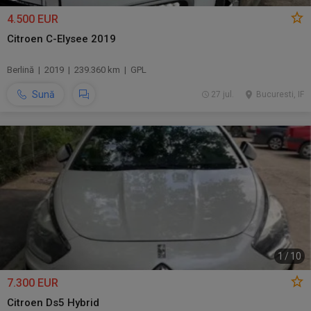
4.500 EUR
Citroen C-Elysee 2019
Berlină | 2019 | 239.360 km | GPL
Sună
27 jul.
Bucuresti, IF
1
/
10
7.300 EUR
Citroen Ds5 Hybrid