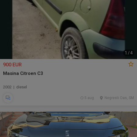
1
/
4
900 EUR
Masina Citroen C3
2002 | diesel
5 aug.
Negresti Oas, SM