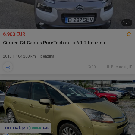
1
/
9
6.900 EUR
Citroen C4 Cactus PureTech euro 6 1.2 benzina
2015 | 104.200 km | benzină
30 jul.
Bucuresti, IF