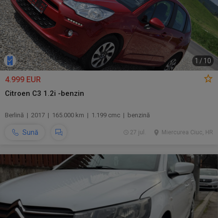
1
/
10
4.999 EUR
Citroen C3 1.2i -benzin
Berlină | 2017 | 165.000 km | 1.199 cmc | benzină
Sună
27 jul.
Miercurea Ciuc, HR