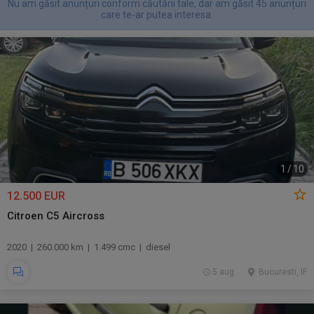
Nu am găsit anunțuri conform căutării tale, dar am găsit 45 anunțuri
care te-ar putea interesa.
1
/
10
12.500 EUR
Citroen C5 Aircross
2020 | 260.000 km | 1.499 cmc | diesel
5 aug.
Bucuresti, IF