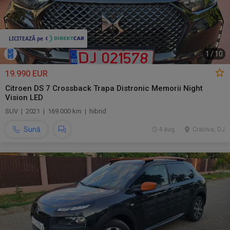
1
/
10
19.990 EUR
Citroen DS 7 Crossback Trapa Distronic Memorii Night
Vision LED
SUV | 2021 | 169.000 km | hibrid
Sună
4 aug.
Craiova, DJ