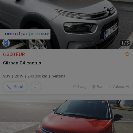
1
/
5
6.300 EUR
Citroen C4 cactus
SUV | 2019 | 240.000 km | benzină
Sună
2 aug.
Ramnicu Valcea, VL