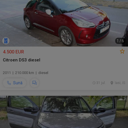
1
/
6
4.500 EUR
Citroen DS3 diesel
2011 | 210.000 km | diesel
Sună
31 jul.
Iasi, IS