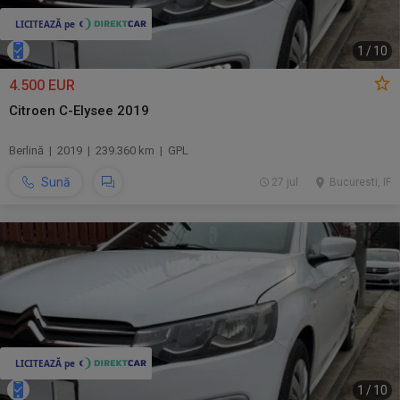
1
/
10
4.500 EUR
Citroen C-Elysee 2019
Berlină | 2019 | 239.360 km | GPL
Sună
27 jul.
Bucuresti, IF
1
/
10