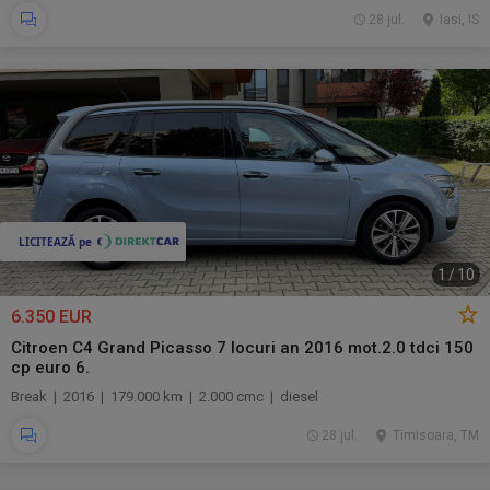
28 jul.
Iasi, IS
1
/
10
6.350 EUR
Citroen C4 Grand Picasso 7 locuri an 2016 mot.2.0 tdci 150
cp euro 6.
Break | 2016 | 179.000 km | 2.000 cmc | diesel
28 jul.
Timisoara, TM