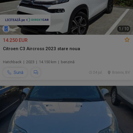
1
/
10
14.250 EUR
Citroen C3 Aircross 2023 stare noua
Hatchback | 2023 | 14.150 km | benzină
Sună
24 jul.
Brasov, BV