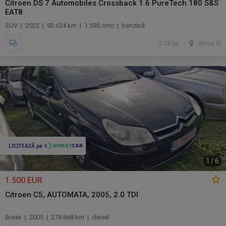
Citroen DS 7 Automobiles Crossback 1.6 PureTech 180 S&S
EAT8
SUV | 2022 | 92.624 km | 1.595 cmc | benzină
28 jul.
Jilava, IF
1
/
6
1.500 EUR
Citroen C5, AUTOMATA, 2005, 2.0 TDI
Break | 2005 | 278.668 km | diesel