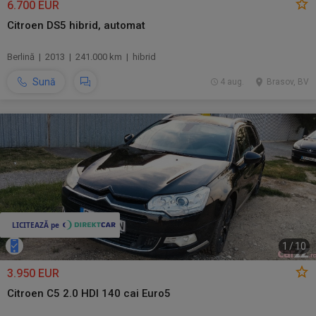
6.700 EUR
Citroen DS5 hibrid, automat
Berlină | 2013 | 241.000 km | hibrid
Sună
4 aug.
Brasov, BV
1
/
10
3.950 EUR
Citroen C5 2.0 HDI 140 cai Euro5