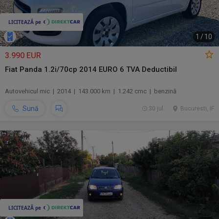
1
/
10
3.990 EUR
Fiat Panda 1.2i/70cp 2014 EURO 6 TVA Deductibil
Autovehicul mic | 2014 | 143.000 km | 1.242 cmc | benzină
Sună
30 jul.
Bucuresti, IF