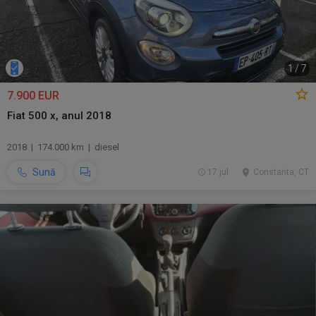
1
/
7
7.900 EUR
Fiat 500 x, anul 2018
2018 | 174.000 km | diesel
Sună
17 jul.
Constanta, CT