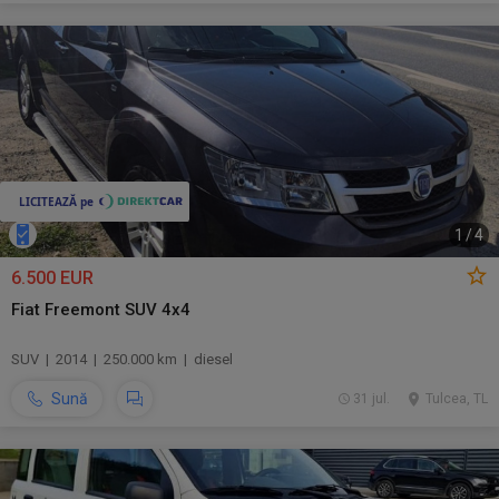
1
/
4
6.500 EUR
Fiat Freemont SUV 4x4
SUV | 2014 | 250.000 km | diesel
Sună
31 jul.
Tulcea, TL