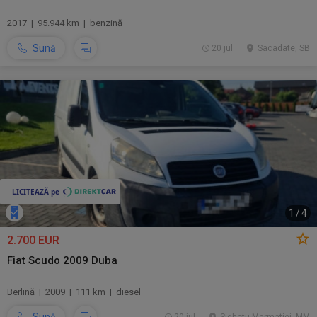
2017 | 95.944 km | benzină
Sună
20 jul.
Sacadate, SB
1
/
4
2.700 EUR
Fiat Scudo 2009 Duba
Berlină | 2009 | 111 km | diesel