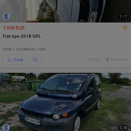
1
/
7
7.650 EUR
Fiat tipo 2018 GPL
2018 | 137.000 km | GPL
Sună
22 jul.
Brasov, BV
1
/
8