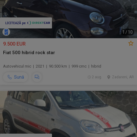
1
/
10
9.500 EUR
Fiat 500 hibrid rock star
Autovehicul mic | 2021 | 90.500 km | 999 cmc | hibrid
Sună
2 aug.
Zadareni, AR