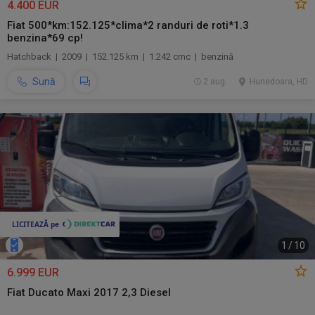
4.400 EUR
Fiat 500*km:152.125*clima*2 randuri de roti*1.3
benzina*69 cp!
Hatchback | 2009 | 152.125 km | 1.242 cmc | benzină
Sună
2 aug.
Hunedoara, HD
1
/
10
6.999 EUR
Fiat Ducato Maxi 2017 2,3 Diesel