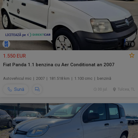
1
/
8
1.550 EUR
Fiat Panda 1.1 benzina cu Aer Conditionat an 2007
Autovehicul mic | 2007 | 181.518 km | 1.100 cmc | benzină
Sună
30 jul.
Tulcea, TL