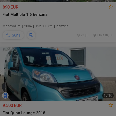
890 EUR
Fiat Multipla 1.6 benzina
Monovolum | 2004 | 192.000 km | benzină
Sună
22 jul.
Ploiesti, PH
1
/
10
9.500 EUR
Fiat Qubo Lounge 2018