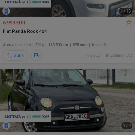
1
/
10
6.999 EUR
Fiat Panda Rock 4x4
Autovehicul mic | 2014 | 118.500 km | 875 cmc | benzină
Sună
2 aug.
Zadareni, AR
1
/
9