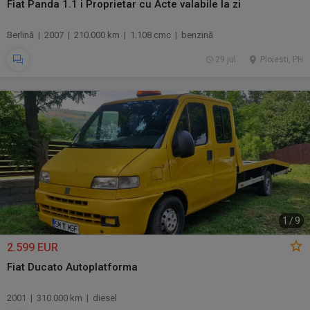
Fiat Panda 1.1 i Proprietar cu Acte valabile la zi
Berlină | 2007 | 210.000 km | 1.108 cmc | benzină
29 jul.
Ploiesti, PH
1
/
9
2.599 EUR
Fiat Ducato Autoplatforma
2001 | 310.000 km | diesel