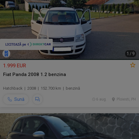
1
/
9
1.999 EUR
Fiat Panda 2008 1.2 benzina
Hatchback | 2008 | 152.700 km | benzină
Sună
6 aug.
Ploiesti, PH