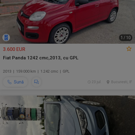
1
/
10
3.600 EUR
Fiat Panda 1242 cmc,2013, cu GPL
2013 | 159.000 km | 1.242 cmc | GPL
Sună
23 jul.
Bucuresti, IF