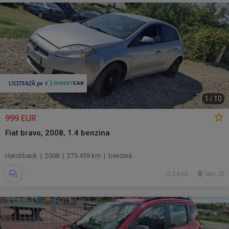
1
/
10
999 EUR
Fiat bravo, 2008, 1.4 benzina
Hatchback | 2008 | 275.459 km | benzină
24 jul.
Iasi, IS