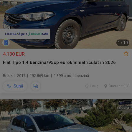
1
/
10
4.130 EUR
Fiat Tipo 1.4 benzina/95cp euro6 inmatriculat in 2026
Break | 2017 | 192.869 km | 1.399 cmc | benzină
Sună
1 aug.
Bucuresti, IF