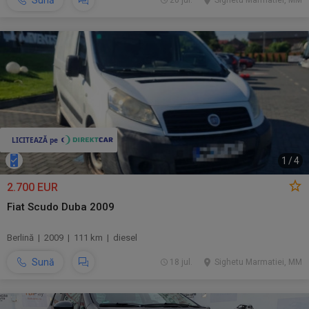
Sună
20 jul.
Sighetu Marmatiei, MM
1
/
4
2.700 EUR
Fiat Scudo Duba 2009
Berlină | 2009 | 111 km | diesel
Sună
18 jul.
Sighetu Marmatiei, MM