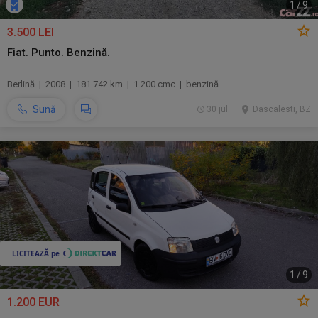
1
/
9
3.500 LEI
Fiat. Punto. Benzină.
Berlină | 2008 | 181.742 km | 1.200 cmc | benzină
Sună
30 jul.
Dascalesti, BZ
1
/
9
1.200 EUR