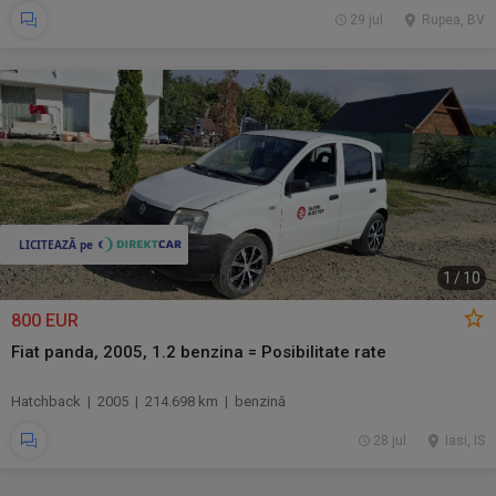
29 jul.
Rupea, BV
1
/
10
800 EUR
Fiat panda, 2005, 1.2 benzina = Posibilitate rate
Hatchback | 2005 | 214.698 km | benzină
28 jul.
Iasi, IS