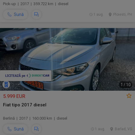
Pick-up | 2017 | 359.722 km | diesel
Sună
1 aug.
Ploiesti, PH
1
/
10
5.999 EUR
Fiat tipo 2017 diesel
Berlină | 2017 | 160.000 km | diesel
Sună
1 aug.
Barlad, VS