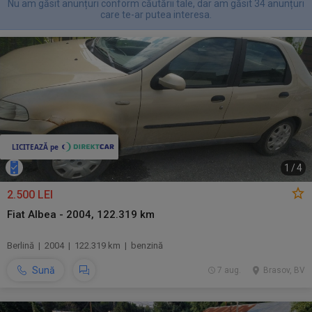
Nu am găsit anunțuri conform căutării tale, dar am găsit 34 anunțuri
care te-ar putea interesa.
1
/
4
2.500 LEI
Fiat Albea - 2004, 122.319 km
Berlină | 2004 | 122.319 km | benzină
Sună
7 aug.
Brasov, BV