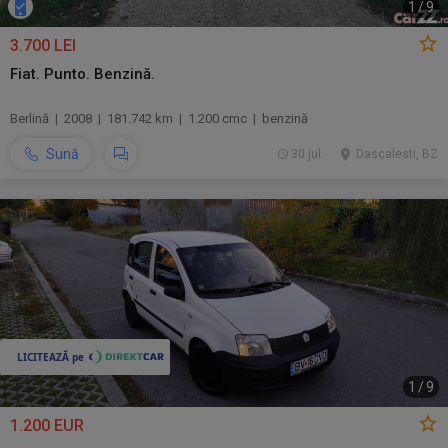
1
/
9
3.700 LEI
Fiat. Punto. Benzină.
Berlină | 2008 | 181.742 km | 1.200 cmc | benzină
Sună
30 jul.
Dascalesti, BZ
1
/
9
1.200 EUR