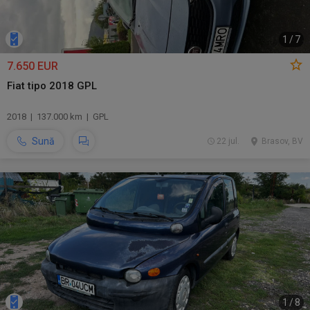
1
/
7
7.650 EUR
Fiat tipo 2018 GPL
2018 | 137.000 km | GPL
Sună
22 jul.
Brasov, BV
1
/
8