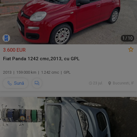
1
/
10
3.600 EUR
Fiat Panda 1242 cmc,2013, cu GPL
2013 | 159.000 km | 1.242 cmc | GPL
Sună
23 jul.
Bucuresti, IF