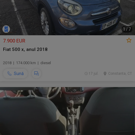
1
/
7
7.900 EUR
Fiat 500 x, anul 2018
2018 | 174.000 km | diesel
Sună
17 jul.
Constanta, CT