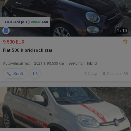
1
/
10
9.500 EUR
Fiat 500 hibrid rock star
Autovehicul mic | 2021 | 90.500 km | 999 cmc | hibrid
Sună
2 aug.
Zadareni, AR