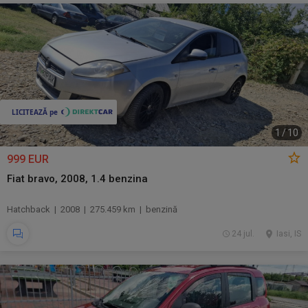
1
/
10
999 EUR
Fiat bravo, 2008, 1.4 benzina
Hatchback | 2008 | 275.459 km | benzină
24 jul.
Iasi, IS