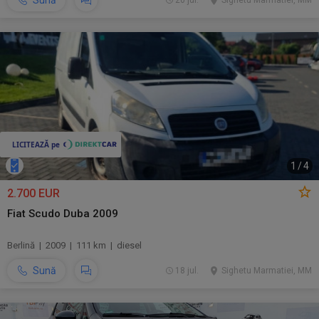
Sună
20 jul.
Sighetu Marmatiei, MM
1
/
4
2.700 EUR
Fiat Scudo Duba 2009
Berlină | 2009 | 111 km | diesel
Sună
18 jul.
Sighetu Marmatiei, MM