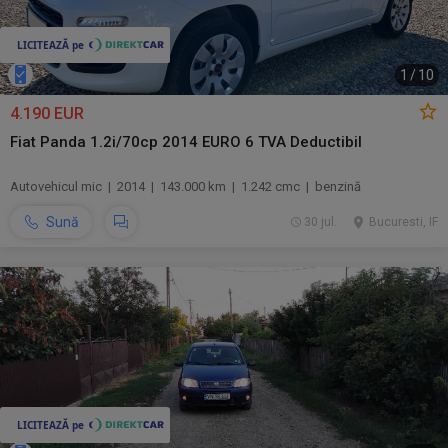
1
/
10
4.190 EUR
Fiat Panda 1.2i/70cp 2014 EURO 6 TVA Deductibil
Autovehicul mic | 2014 | 143.000 km | 1.242 cmc | benzină
Sună
30 jul.
Bucuresti, IF