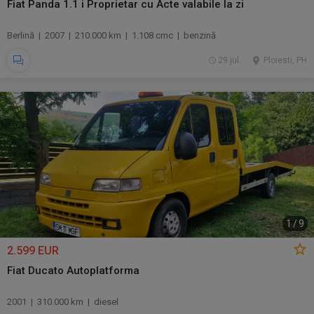
Fiat Panda 1.1 i Proprietar cu Acte valabile la zi
Berlină | 2007 | 210.000 km | 1.108 cmc | benzină
29 jul.
Ploiesti, PH
1
/
9
2.599 EUR
Fiat Ducato Autoplatforma
2001 | 310.000 km | diesel