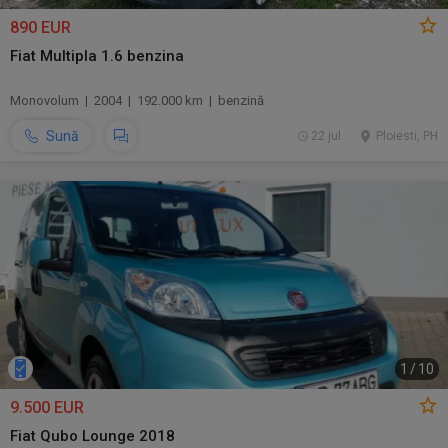
890 EUR
Fiat Multipla 1.6 benzina
Monovolum | 2004 | 192.000 km | benzină
Sună
22 jul.
Ploiesti, PH
1
/
10
9.500 EUR
Fiat Qubo Lounge 2018