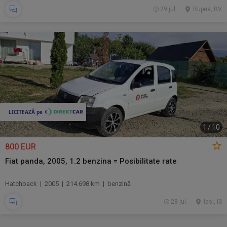
29 jul.
Rupea, BV
1
/
10
800 EUR
Fiat panda, 2005, 1.2 benzina = Posibilitate rate
Hatchback | 2005 | 214.698 km | benzină
28 jul.
Iasi, IS