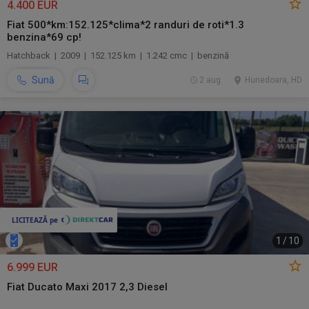
4.400 EUR
Fiat 500*km:152.125*clima*2 randuri de roti*1.3
benzina*69 cp!
Hatchback | 2009 | 152.125 km | 1.242 cmc | benzină
Sună
2 aug.
Hunedoara, HD
1
/
10
6.999 EUR
Fiat Ducato Maxi 2017 2,3 Diesel