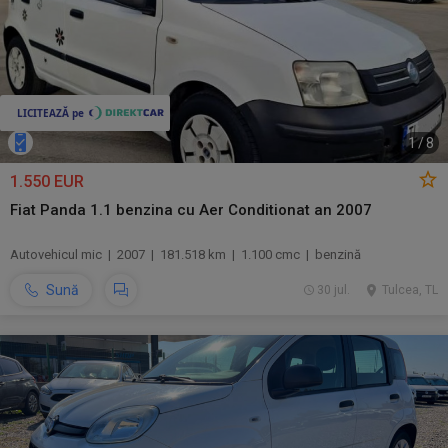
1
/
8
1.550 EUR
Fiat Panda 1.1 benzina cu Aer Conditionat an 2007
Autovehicul mic | 2007 | 181.518 km | 1.100 cmc | benzină
Sună
30 jul.
Tulcea, TL