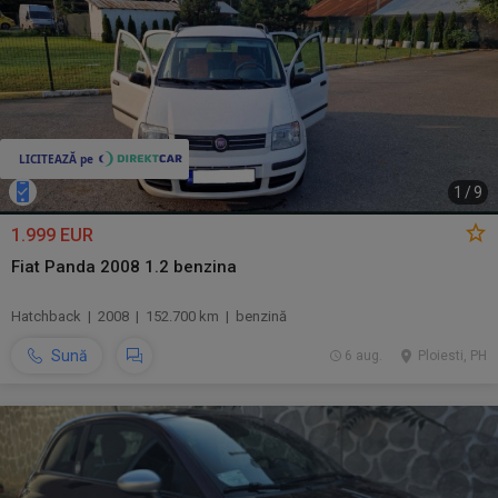
1
/
9
1.999 EUR
Fiat Panda 2008 1.2 benzina
Hatchback | 2008 | 152.700 km | benzină
Sună
6 aug.
Ploiesti, PH