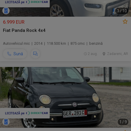
1
/
10
6.999 EUR
Fiat Panda Rock 4x4
Autovehicul mic | 2014 | 118.500 km | 875 cmc | benzină
Sună
2 aug.
Zadareni, AR
1
/
9