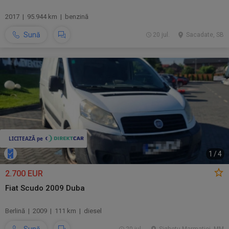
2017 | 95.944 km | benzină
Sună
20 jul.
Sacadate, SB
1
/
4
2.700 EUR
Fiat Scudo 2009 Duba
Berlină | 2009 | 111 km | diesel