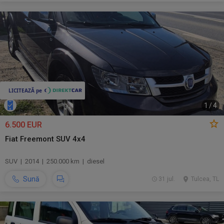
1
/
4
6.500 EUR
Fiat Freemont SUV 4x4
SUV | 2014 | 250.000 km | diesel
Sună
31 jul.
Tulcea, TL