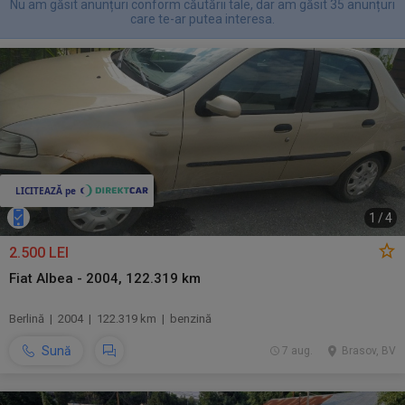
Nu am găsit anunțuri conform căutării tale, dar am găsit 35 anunțuri
care te-ar putea interesa.
1
/
4
2.500 LEI
Fiat Albea - 2004, 122.319 km
Berlină | 2004 | 122.319 km | benzină
Sună
7 aug.
Brasov, BV