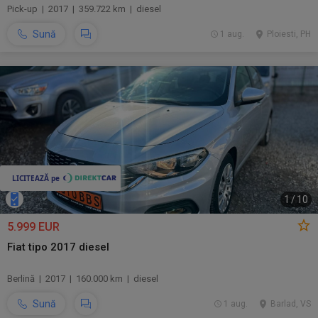
Pick-up | 2017 | 359.722 km | diesel
Sună
1 aug.
Ploiesti, PH
1
/
10
5.999 EUR
Fiat tipo 2017 diesel
Berlină | 2017 | 160.000 km | diesel
Sună
1 aug.
Barlad, VS