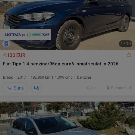
1
/
10
4.130 EUR
Fiat Tipo 1.4 benzina/95cp euro6 inmatriculat in 2026
Break | 2017 | 192.869 km | 1.399 cmc | benzină
Sună
1 aug.
Bucuresti, IF