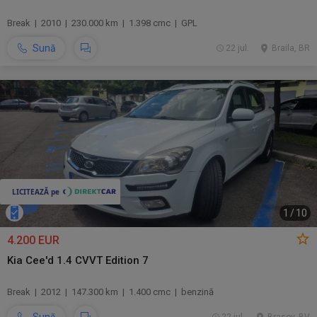
Break | 2010 | 230.000 km | 1.398 cmc | GPL
Sună
22 jul.
Braila, BR
1
/
10
4.200 EUR
Kia Cee'd 1.4 CVVT Edition 7
Break | 2012 | 147.300 km | 1.400 cmc | benzină