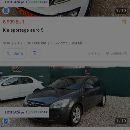
1
/
10
8.999 EUR
Kia sportage euro 5
SUV | 2012 | 207.000 km | 1.697 cmc | diesel
Sună
1 aug.
Barlad, VS
1
/
10