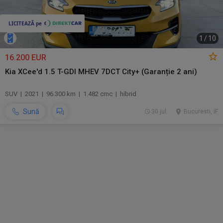
1
/
10
16.200 EUR
Kia XCee'd 1.5 T-GDI MHEV 7DCT City+ (Garanție 2 ani)
SUV | 2021 | 96.300 km | 1.482 cmc | hibrid
Sună
30 jul.
Bucuresti, IF