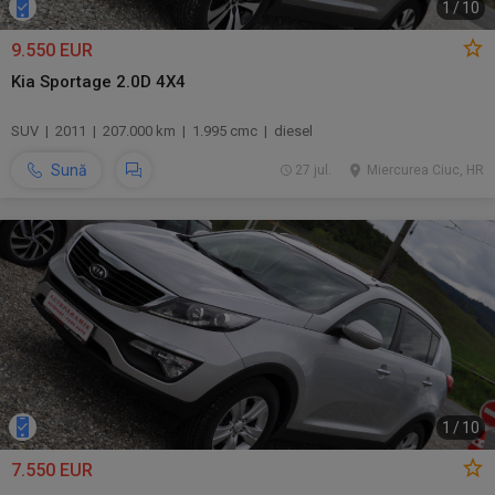
1
/
10
9.550 EUR
Kia Sportage 2.0D 4X4
SUV | 2011 | 207.000 km | 1.995 cmc | diesel
Sună
27 jul.
Miercurea Ciuc, HR
1
/
10
7.550 EUR