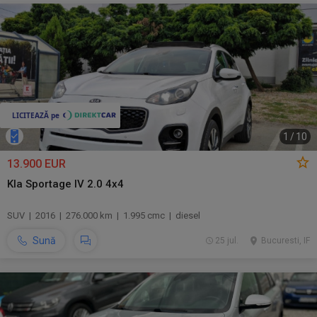
1
/
10
13.900 EUR
KIa Sportage IV 2.0 4x4
SUV | 2016 | 276.000 km | 1.995 cmc | diesel
Sună
25 jul.
Bucuresti, IF