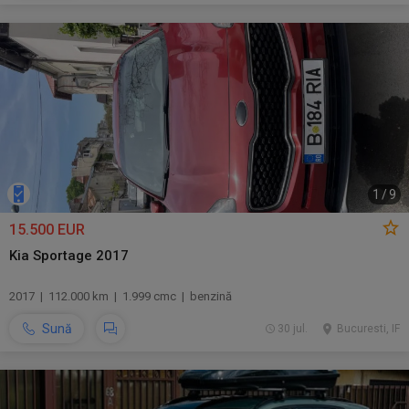
1
/
9
15.500 EUR
Kia Sportage 2017
2017 | 112.000 km | 1.999 cmc | benzină
Sună
30 jul.
Bucuresti, IF