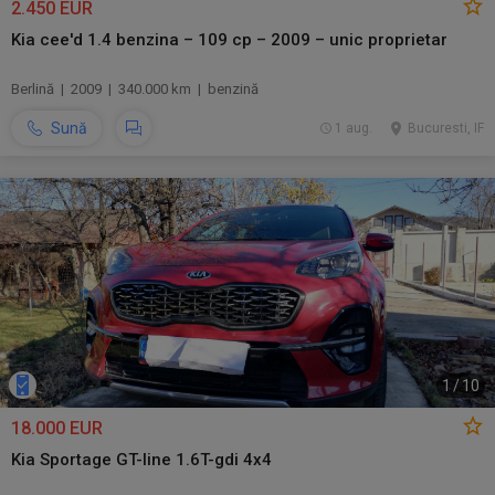
2.450 EUR
Kia cee'd 1.4 benzina – 109 cp – 2009 – unic proprietar
Berlină | 2009 | 340.000 km | benzină
Sună
1 aug.
Bucuresti, IF
1
/
10
18.000 EUR
Kia Sportage GT-line 1.6T-gdi 4x4