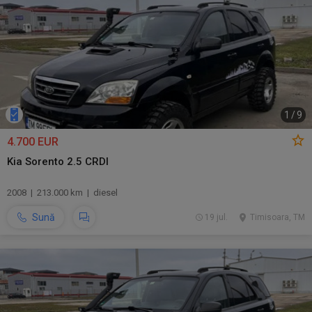
1
/
9
4.700 EUR
Kia Sorento 2.5 CRDI
2008 | 213.000 km | diesel
Sună
19 jul.
Timisoara, TM