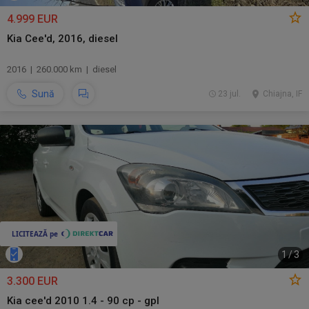
4.999 EUR
Kia Cee'd, 2016, diesel
2016 | 260.000 km | diesel
Sună
23 jul.
Chiajna, IF
1
/
3
3.300 EUR
Kia cee'd 2010 1.4 - 90 cp - gpl