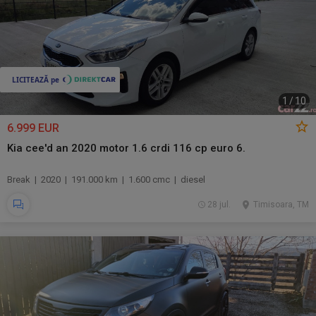
1
/
10
6.999 EUR
Kia cee'd an 2020 motor 1.6 crdi 116 cp euro 6.
Break | 2020 | 191.000 km | 1.600 cmc | diesel
28 jul.
Timisoara, TM