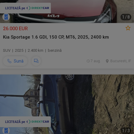
1
/
8
26.000 EUR
Kia Sportage 1.6 GDI, 150 CP, MT6, 2025, 2400 km
SUV | 2025 | 2.400 km | benzină
Sună
7 aug.
Bucuresti, IF
1
/
3