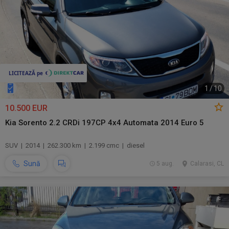
1
/
10
10.500 EUR
Kia Sorento 2.2 CRDi 197CP 4x4 Automata 2014 Euro 5
SUV | 2014 | 262.300 km | 2.199 cmc | diesel
Sună
5 aug.
Calarasi, CL