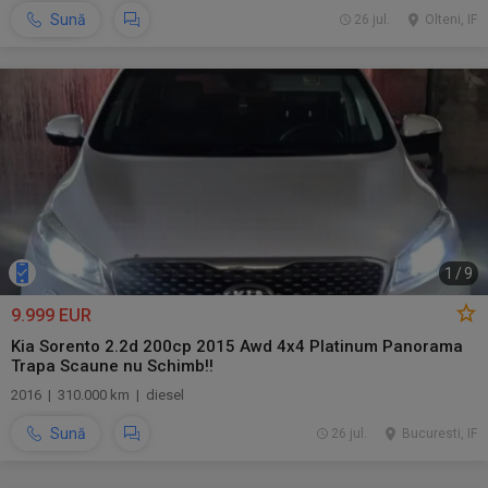
Sună
26 jul.
Olteni, IF
1
/
9
9.999 EUR
Kia Sorento 2.2d 200cp 2015 Awd 4x4 Platinum Panorama
Trapa Scaune nu Schimb!!
2016 | 310.000 km | diesel
Sună
26 jul.
Bucuresti, IF