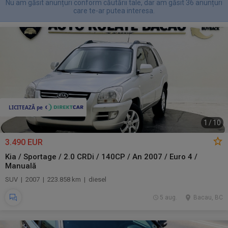
Nu am găsit anunțuri conform căutării tale, dar am găsit 36 anunțuri
care te-ar putea interesa.
1
/
10
3.490 EUR
Kia / Sportage / 2.0 CRDi / 140CP / An 2007 / Euro 4 /
Manuală
SUV | 2007 | 223.858 km | diesel
5 aug.
Bacau, BC