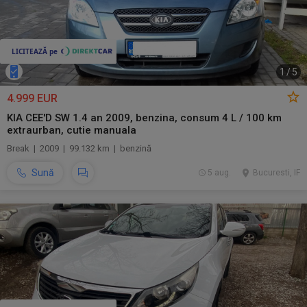
1
/
5
4.999 EUR
KIA CEE'D SW 1.4 an 2009, benzina, consum 4 L / 100 km
extraurban, cutie manuala
Break | 2009 | 99.132 km | benzină
Sună
5 aug.
Bucuresti, IF