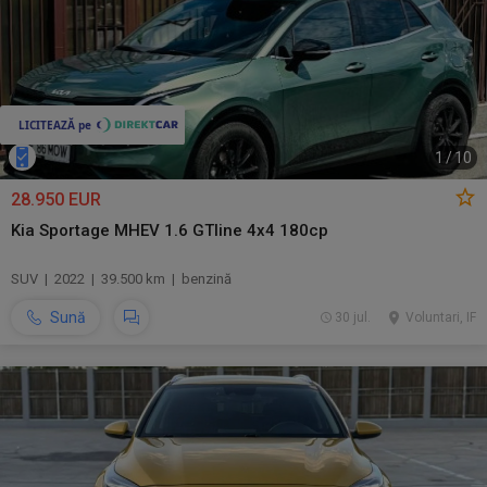
1
/
10
28.950 EUR
Kia Sportage MHEV 1.6 GTline 4x4 180cp
SUV | 2022 | 39.500 km | benzină
Sună
30 jul.
Voluntari, IF