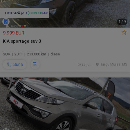
1
/
9
9.999 EUR
KIA sportage suv 3
SUV | 2011 | 213.000 km | diesel
Sună
28 jul.
Targu Mures, MS