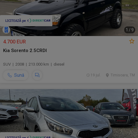
1
/
9
4.700 EUR
Kia Sorento 2.5CRDI
SUV | 2008 | 213.000 km | diesel
Sună
19 jul.
Timisoara, TM