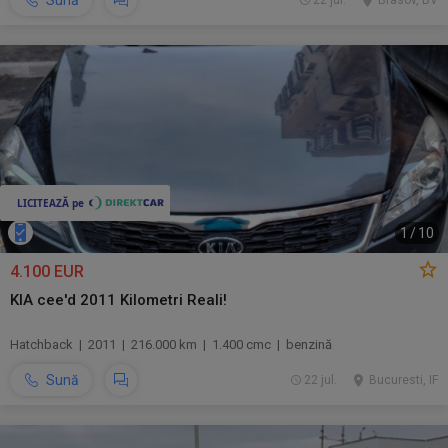
Sună
22 jul.
Brasov, BV
1
/
10
4.100 EUR
KIA cee'd 2011 Kilometri Reali!
Hatchback | 2011 | 216.000 km | 1.400 cmc | benzină
Sună
22 jul.
Bucuresti, IF