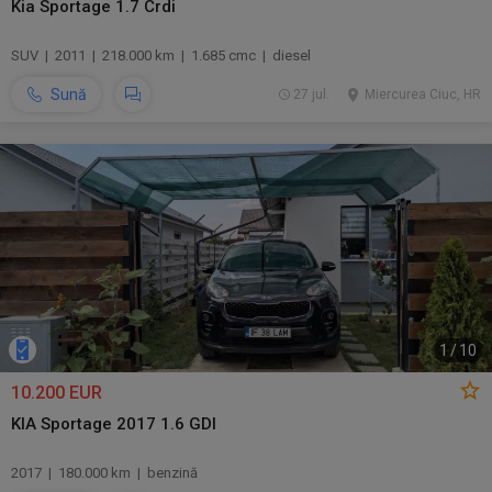
Kia Sportage 1.7 Crdi
SUV | 2011 | 218.000 km | 1.685 cmc | diesel
Sună
27 jul.
Miercurea Ciuc, HR
1
/
10
10.200 EUR
KIA Sportage 2017 1.6 GDI
2017 | 180.000 km | benzină