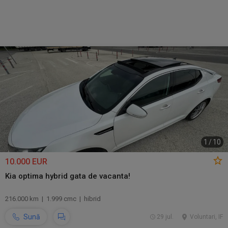
1
/
10
10.000 EUR
Kia optima hybrid gata de vacanta!
216.000 km | 1.999 cmc | hibrid
Sună
29 jul.
Voluntari, IF