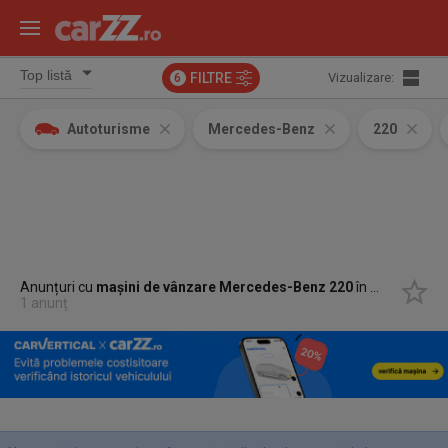
FILTRE
Vizualizare:
6
Autoturisme
Mercedes-Benz
220
Anunțuri cu
mașini de vânzare Mercedes-Benz 220
în
Marginea, 
1 anunț