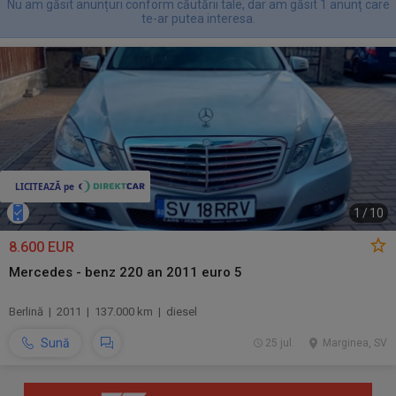
Nu am găsit anunțuri conform căutării tale, dar am găsit 1 anunț care
te-ar putea interesa.
1
/
10
8.600 EUR
Mercedes - benz 220 an 2011 euro 5
Berlină | 2011 | 137.000 km | diesel
Sună
25 jul.
Marginea, SV