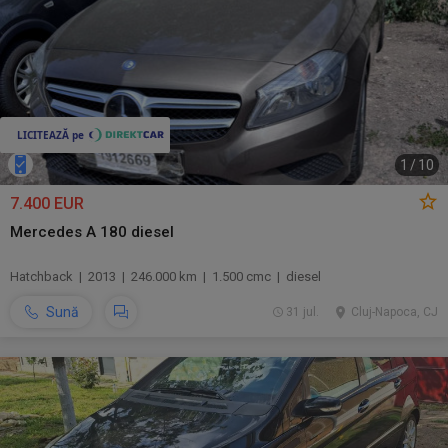
1
/
10
7.400 EUR
Mercedes A 180 diesel
Hatchback | 2013 | 246.000 km | 1.500 cmc | diesel
Sună
31 jul.
Cluj-Napoca, CJ