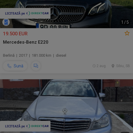
1
/
5
19.500 EUR
Mercedes-Benz E220
Berlină | 2017 | 181.000 km | diesel
Sună
2 aug.
Sibiu, SB