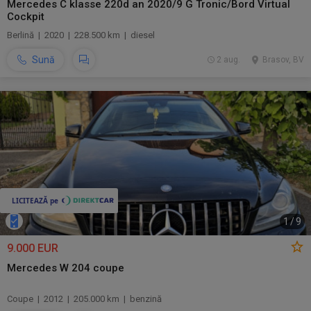
Mercedes C klasse 220d an 2020/9 G Tronic/Bord Virtual
Cockpit
Berlină | 2020 | 228.500 km | diesel
Sună
2 aug.
Brasov, BV
1
/
9
9.000 EUR
Mercedes W 204 coupe
Coupe | 2012 | 205.000 km | benzină