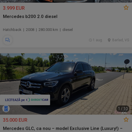
3.999 EUR
Mercedes b200 2.0 diesel
Hatchback | 2008 | 280.000 km | diesel
1 aug.
Barlad, VS
1
/
10
35.000 EUR
Mercedes GLC, ca nou – model Exclusive Line (Luxury!) –