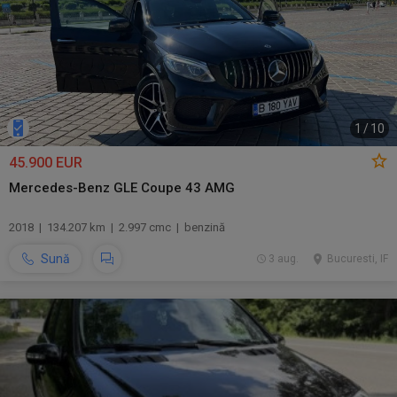
1
/
10
45.900 EUR
Mercedes-Benz GLE Coupe 43 AMG
2018 | 134.207 km | 2.997 cmc | benzină
Sună
3 aug.
Bucuresti, IF