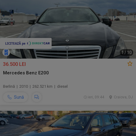
1
/
10
36.500 LEI
Mercedes Benz E200
Berlină | 2010 | 262.521 km | diesel
Sună
ieri, 09:44
Craiova, DJ