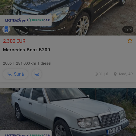
1
/
8
2.300 EUR
Mercedes-Benz B200
2006 | 281.000 km | diesel
Sună
31 jul.
Arad, AR