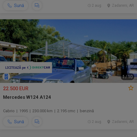
Sună
2 aug.
Zadareni, AR
1
/
10
22.500 EUR
Mercedes W124 A124
Cabrio | 1995 | 230.000 km | 2.195 cmc | benzină
Sună
2 aug.
Zadareni, AR