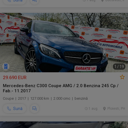
Sună
1 aug.
Bucuresti, IF
1
/
19
29.690 EUR
Mercedes-Benz C300 Coupe AMG / 2.0 Benzina 245 Cp /
Fab.- 11.2017
Coupe | 2017 | 127.000 km | 2.000 cmc | benzină
Sună
1 aug.
Ploiesti, PH