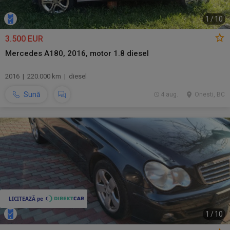
1
/
10
3.500 EUR
Mercedes A180, 2016, motor 1.8 diesel
2016 | 220.000 km | diesel
Sună
4 aug.
Onesti, BC
1
/
10