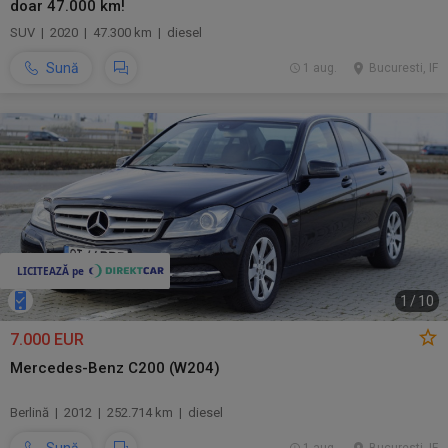
doar 47.000 km!
SUV | 2020 | 47.300 km | diesel
Sună
1 aug.
Bucuresti, IF
1
/
10
7.000 EUR
Mercedes-Benz C200 (W204)
Berlină | 2012 | 252.714 km | diesel