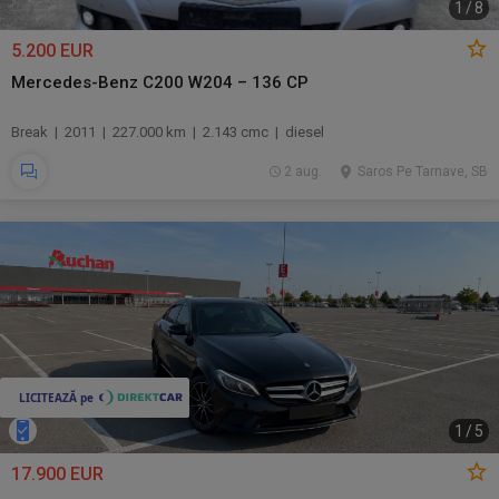
1
/
8
5.200 EUR
Mercedes-Benz C200 W204 – 136 CP
Break | 2011 | 227.000 km | 2.143 cmc | diesel
2 aug.
Saros Pe Tarnave, SB
1
/
5
17.900 EUR