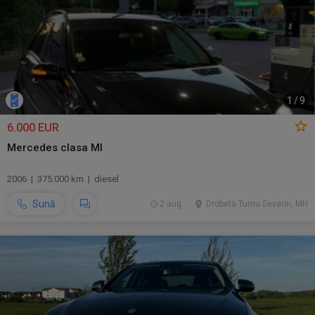
1
/
9
6.000 EUR
Mercedes clasa Ml
2006 | 375.000 km | diesel
Sună
2 aug.
Drobeta Turnu Severin, MH