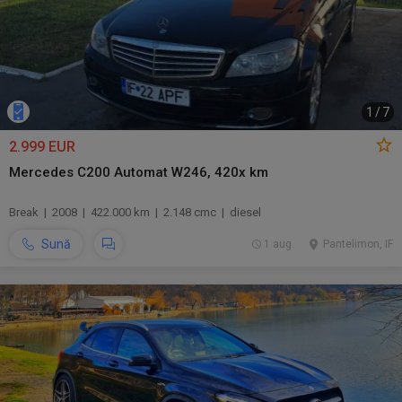
1
/
7
2.999 EUR
Mercedes C200 Automat W246, 420x km
Break | 2008 | 422.000 km | 2.148 cmc | diesel
Sună
1 aug.
Pantelimon, IF