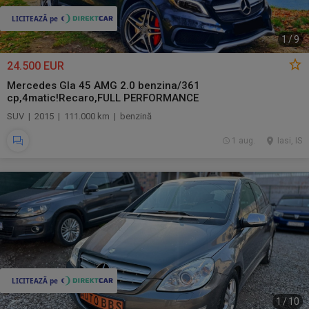
1
/
9
24.500 EUR
Mercedes Gla 45 AMG 2.0 benzina/361
cp,4matic!Recaro,FULL PERFORMANCE
SUV | 2015 | 111.000 km | benzină
1 aug.
Iasi, IS
1
/
10