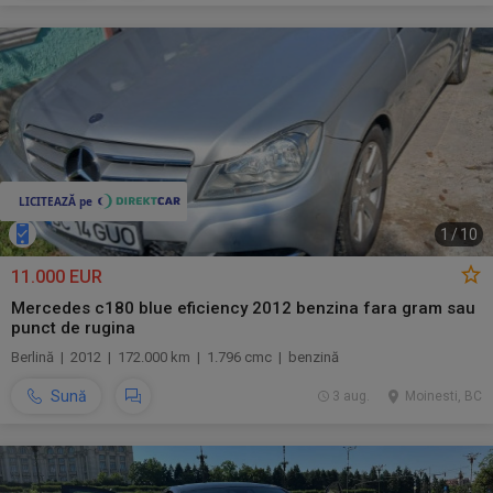
1
/
10
11.000 EUR
Mercedes c180 blue eficiency 2012 benzina fara gram sau
punct de rugina
Berlină | 2012 | 172.000 km | 1.796 cmc | benzină
Sună
3 aug.
Moinesti, BC