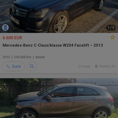
1
/
9
6.600 EUR
Mercedes-Benz C-Class/klasse W204 Facelift – 2013
2013 | 254.000 km | diesel
Sună
4 aug.
Ploiesti, PH