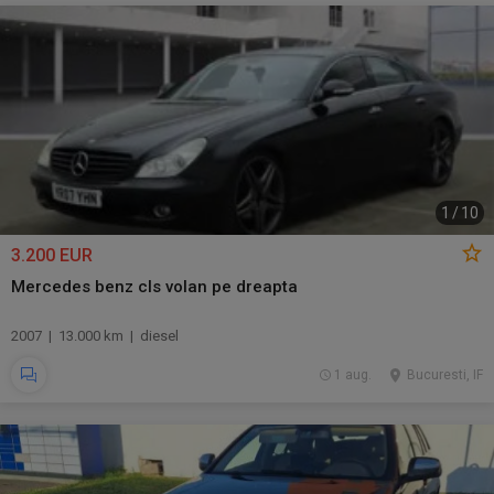
1
/
10
3.200 EUR
Mercedes benz cls volan pe dreapta
2007 | 13.000 km | diesel
1 aug.
Bucuresti, IF