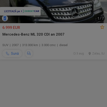
1
/
7
6.999 EUR
Mercedes-Benz ML 320 CDI an 2007
SUV | 2007 | 313.000 km | 3.000 cmc | diesel
Sună
3 aug.
Zalau, SJ