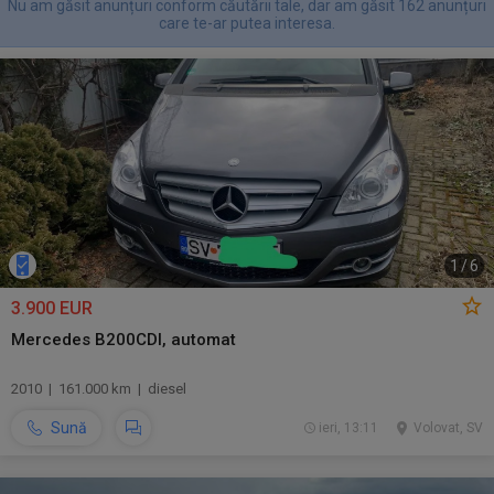
Nu am găsit anunțuri conform căutării tale, dar am găsit 162 anunțuri
care te-ar putea interesa.
1
/
6
3.900 EUR
Mercedes B200CDI, automat
2010 | 161.000 km | diesel
Sună
ieri, 13:11
Volovat, SV