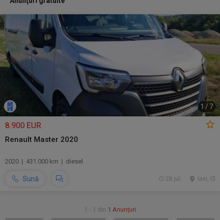
Anunţuri gratuite
1
/
7
8.900 EUR
Renault Master 2020
2020 | 431.000 km | diesel
Sună
28 jul.
Iasi, IS
1 - 1 din
1 Anunțuri