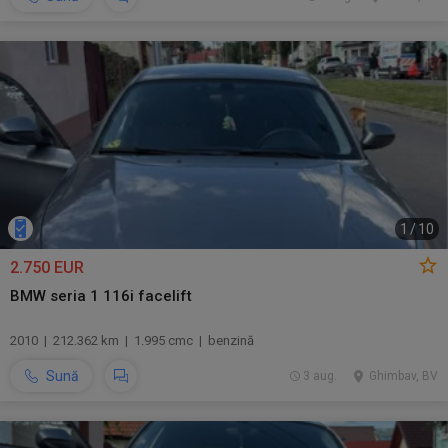
1
/
10
2.750 EUR
BMW seria 1 116i facelift
2010 | 212.362 km | 1.995 cmc | benzină
Sună
3 aug.
Ghimbav, BV