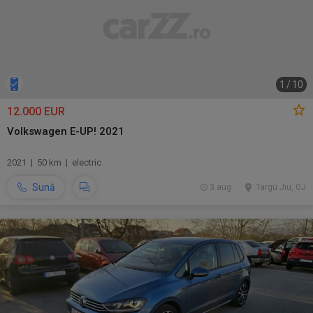
1
/
10
12.000 EUR
Volkswagen E-UP! 2021
2021 | 50 km | electric
Sună
3 aug.
Targu Jiu, GJ