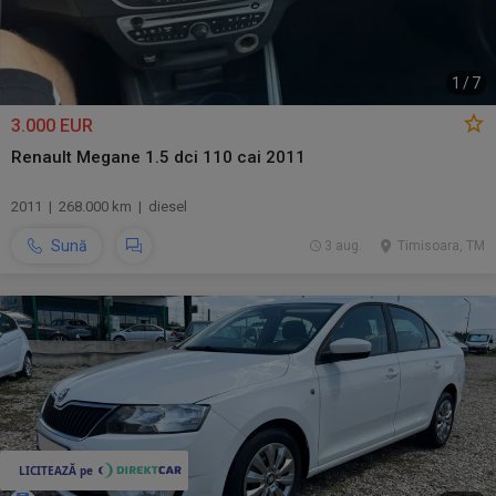
1
/
7
3.000 EUR
Renault Megane 1.5 dci 110 cai 2011
2011 | 268.000 km | diesel
Sună
3 aug.
Timisoara, TM