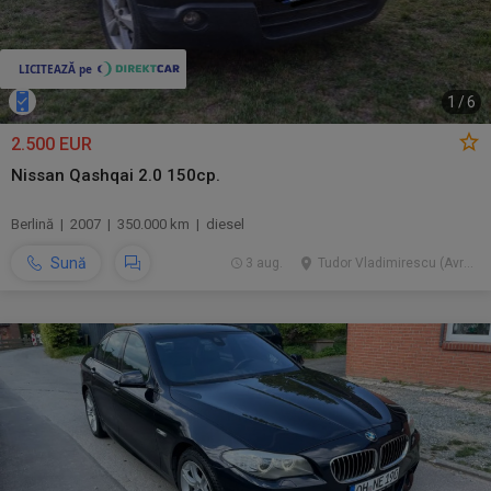
1
/
6
2.500 EUR
Nissan Qashqai 2.0 150cp.
Berlină | 2007 | 350.000 km | diesel
Sună
3 aug.
Tudor Vladimirescu (Avrameni), BT