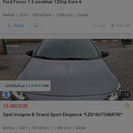
Ford Focus 1.5 ecoblue 120cp Euro 6
Berlină | 2019 | 150.000 km | 1.500 cmc | diesel
Sună
3 aug.
Arad, AR
1
/
10
15.400 EUR
Opel Insignia B Grand Sport Elegance *LED*AUTOMATIK*
Berlină | 2021 | 79.100 km | 1.995 cmc | diesel