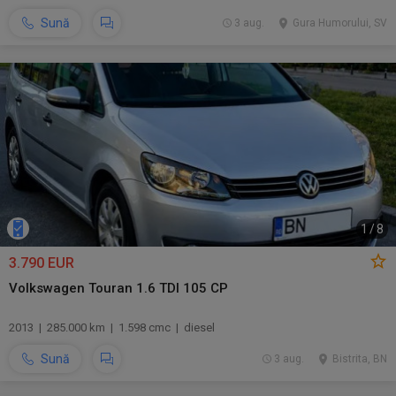
Sună
3 aug.
Gura Humorului, SV
1
/
8
3.790 EUR
Volkswagen Touran 1.6 TDI 105 CP
2013 | 285.000 km | 1.598 cmc | diesel
Sună
3 aug.
Bistrita, BN