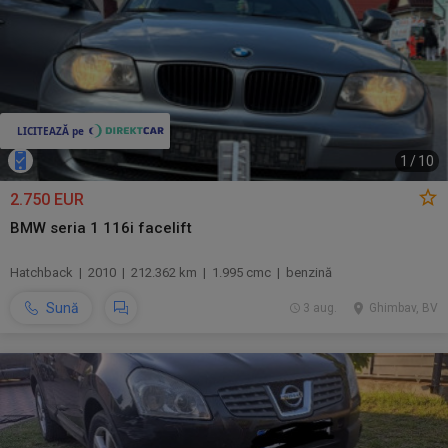
1
/
10
2.750 EUR
BMW seria 1 116i facelift
Hatchback | 2010 | 212.362 km | 1.995 cmc | benzină
Sună
3 aug.
Ghimbav, BV