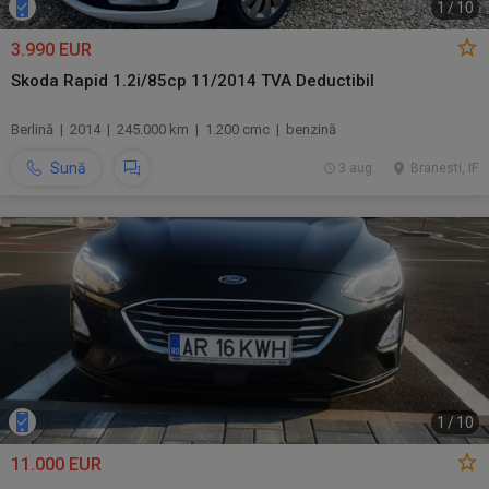
1
/
10
3.990 EUR
Skoda Rapid 1.2i/85cp 11/2014 TVA Deductibil
Berlină | 2014 | 245.000 km | 1.200 cmc | benzină
Sună
3 aug.
Branesti, IF
1
/
10
11.000 EUR