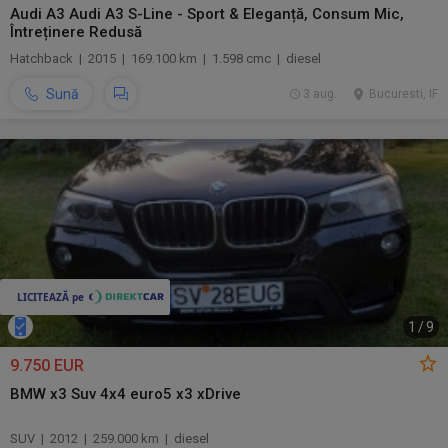
Audi A3 Audi A3 S-Line - Sport & Eleganță, Consum Mic,
Întreținere Redusă
Hatchback | 2015 | 169.100 km | 1.598 cmc | diesel
Sună
3 aug.
Bucuresti, IF
1
/
9
9.750 EUR
BMW x3 Suv 4x4 euro5 x3 xDrive
SUV | 2012 | 259.000 km | diesel