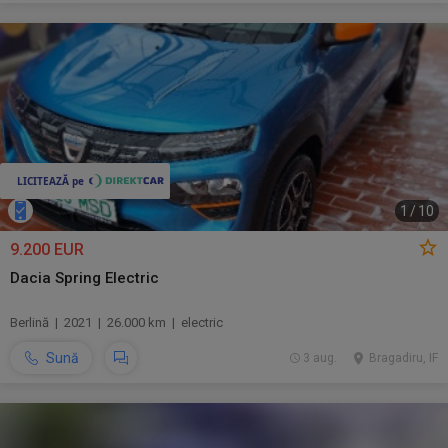
1
/
10
9.200 EUR
Dacia Spring Electric
Berlină | 2021 | 26.000 km | electric
Sună
3 aug.
Bragadiru, IF