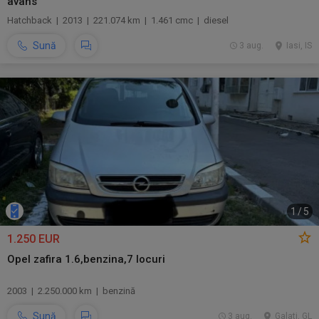
avans
Hatchback | 2013 | 221.074 km | 1.461 cmc | diesel
Sună
3 aug.
Iasi, IS
1
/
5
1.250 EUR
Opel zafira 1.6,benzina,7 locuri
2003 | 2.250.000 km | benzină
Sună
3 aug.
Galati, GL