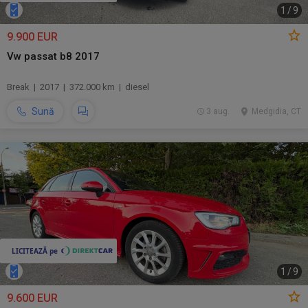
1
/
9
9.900 EUR
Vw passat b8 2017
Break | 2017 | 372.000 km | diesel
Sună
3 aug.
Medgidia, CT
1
/
9
9.600 EUR