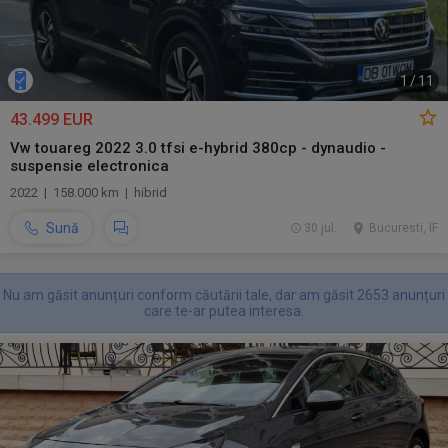
1
/
11
43.499 EUR
Vw touareg 2022 3.0 tfsi e-hybrid 380cp - dynaudio -
suspensie electronica
2022 | 158.000 km | hibrid
Sună
30 jul.
Bucuresti, IF
Nu am găsit anunțuri conform căutării tale, dar am găsit 2653 anunțuri
care te-ar putea interesa.