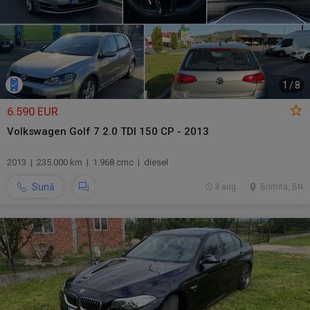
1
/
8
6.590 EUR
Volkswagen Golf 7 2.0 TDI 150 CP - 2013
2013 | 235.000 km | 1.968 cmc | diesel
Sună
3 aug.
Bistrita, BN