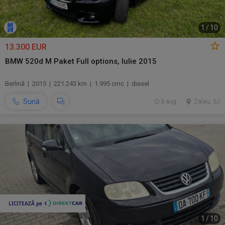
1
/
10
13.300 EUR
BMW 520d M Paket Full options, Iulie 2015
Berlină | 2015 | 221.243 km | 1.995 cmc | diesel
Sună
3 aug.
Zalau, SJ
1
/
10