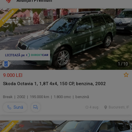
Anunţuri Premium
1
/
10
9.000 LEI
Skoda Octavia 1, 1,8T 4x4, 150 CP, benzina, 2002
Break | 2002 | 195.000 km | 1.800 cmc | benzină
Sună
4 aug.
Bucuresti, IF