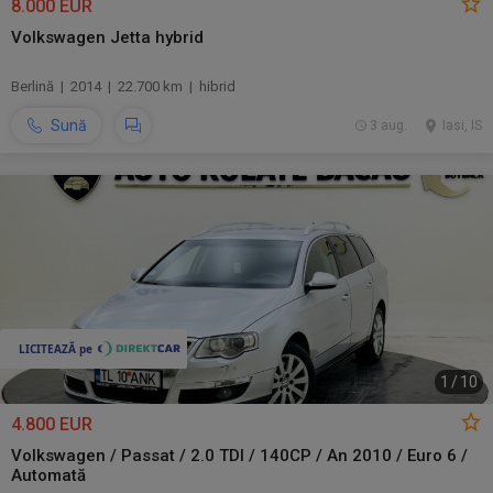
8.000 EUR
Volkswagen Jetta hybrid
Berlină | 2014 | 22.700 km | hibrid
Sună
3 aug.
Iasi, IS
1
/
10
4.800 EUR
Volkswagen / Passat / 2.0 TDI / 140CP / An 2010 / Euro 6 /
Automată