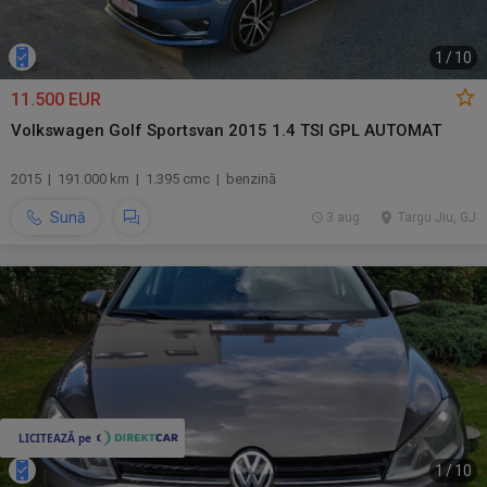
1
/
10
11.500 EUR
Volkswagen Golf Sportsvan 2015 1.4 TSI GPL AUTOMAT
2015 | 191.000 km | 1.395 cmc | benzină
Sună
3 aug.
Targu Jiu, GJ
1
/
10