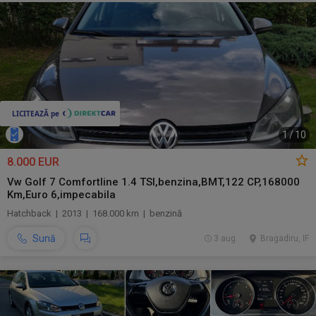
1
/
10
8.000 EUR
Vw Golf 7 Comfortline 1.4 TSI,benzina,BMT,122 CP,168000
Km,Euro 6,impecabila
Hatchback | 2013 | 168.000 km | benzină
Sună
3 aug.
Bragadiru, IF