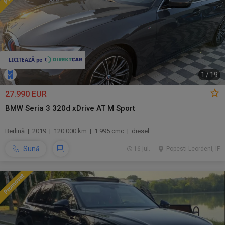
1
/
19
27.990 EUR
BMW Seria 3 320d xDrive AT M Sport
Berlină | 2019 | 120.000 km | 1.995 cmc | diesel
Sună
16 jul.
Popesti Leordeni, IF