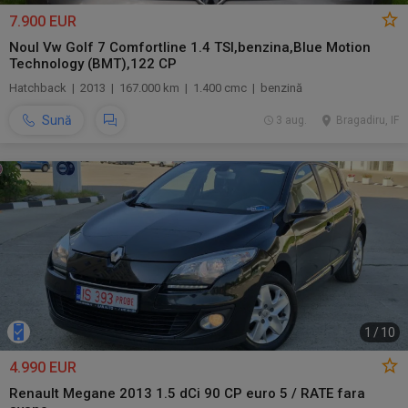
7.900 EUR
Noul Vw Golf 7 Comfortline 1.4 TSI,benzina,Blue Motion
Technology (BMT),122 CP
Hatchback | 2013 | 167.000 km | 1.400 cmc | benzină
Sună
3 aug.
Bragadiru, IF
1
/
10
4.990 EUR
Renault Megane 2013 1.5 dCi 90 CP euro 5 / RATE fara