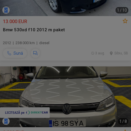
1
/
10
13.000 EUR
Bmw 530xd f10 2012 m paket
2012 | 238.000 km | diesel
Sună
3 aug.
Sibiu, SB
1
/
8