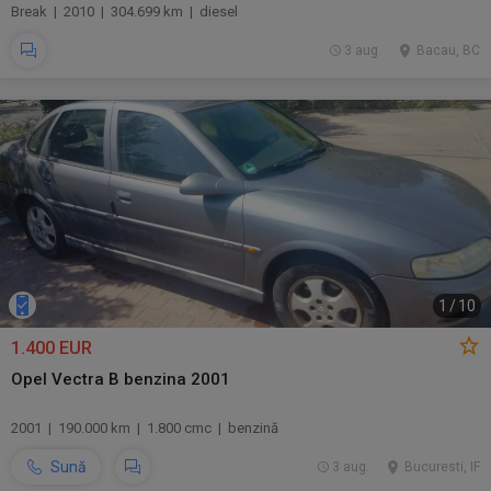
Break | 2010 | 304.699 km | diesel
3 aug.
Bacau, BC
1
/
10
1.400 EUR
Opel Vectra B benzina 2001
2001 | 190.000 km | 1.800 cmc | benzină
Sună
3 aug.
Bucuresti, IF