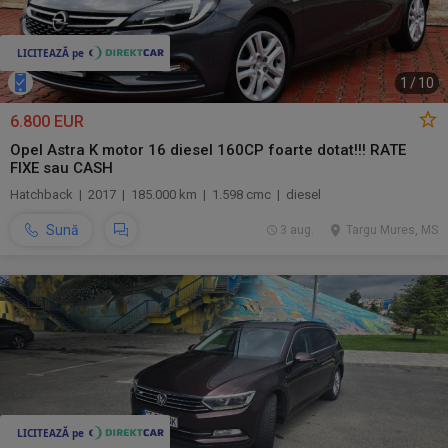
1
/
10
6.800 EUR
Opel Astra K motor 16 diesel 160CP foarte dotat!!! RATE
FIXE sau CASH
Hatchback | 2017 | 185.000 km | 1.598 cmc | diesel
Sună
3 aug.
Targu Mures, MS