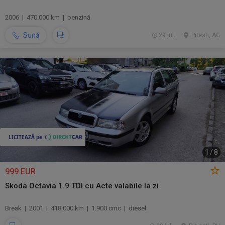
2006 | 470.000 km | benzină
Sună
29 jul.
Pitesti, AG
1
/
8
999 EUR
Skoda Octavia 1.9 TDI cu Acte valabile la zi
Break | 2001 | 418.000 km | 1.900 cmc | diesel