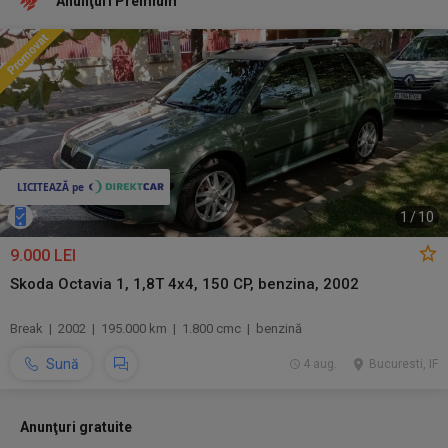
Anunţuri Premium
1
/
10
9.000 LEI
Skoda Octavia 1, 1,8T 4x4, 150 CP, benzina, 2002
Break | 2002 | 195.000 km | 1.800 cmc | benzină
Sună
4 aug.
Bucuresti, IF
Anunţuri gratuite