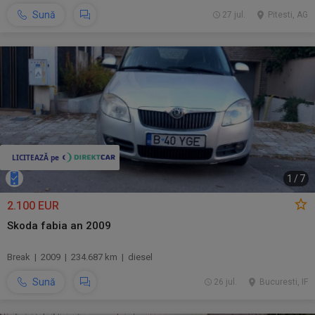
Sună
27 jul.
Pitesti, AG
1
/
7
2.100 EUR
Skoda fabia an 2009
Break | 2009 | 234.687 km | diesel
Sună
26 jul.
Bucuresti, IF