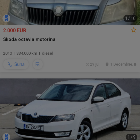
1
/
10
2.000 EUR
Skoda octavia motorina
2010 | 334.000 km | diesel
Sună
29 jul.
1 Decembrie, IF
1
/
9