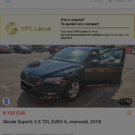
29 jul.
Ploiesti, PH
1
/
10
8.100 EUR
Skoda Superb 2.0 TDI, EURO 6, manuală, 2018