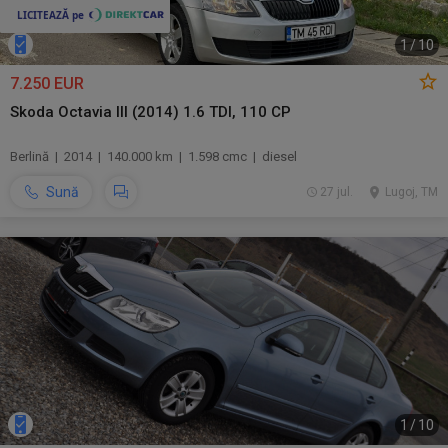
1
/
10
7.250 EUR
Skoda Octavia III (2014) 1.6 TDI, 110 CP
Berlină | 2014 | 140.000 km | 1.598 cmc | diesel
Sună
27 jul.
Lugoj, TM
1
/
10