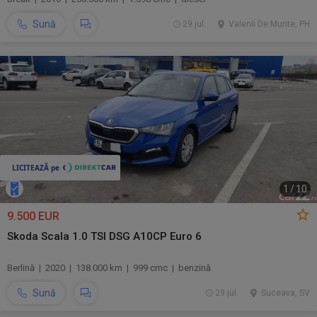
Sună
29 jul.
Valenii De Munte, PH
1
/
10
9.500 EUR
Skoda Scala 1.0 TSI DSG A10CP Euro 6
Berlină | 2020 | 138.000 km | 999 cmc | benzină
Sună
29 jul.
Suceava, SV