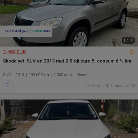
1
/
10
3.499 EUR
Skoda yeti SUV an 2013 mot 2.0 tdi euro 5. consum 6 % km
SUV | 2013 | 199.000 km | 2.000 cmc | diesel
28 jul.
Timisoara, TM