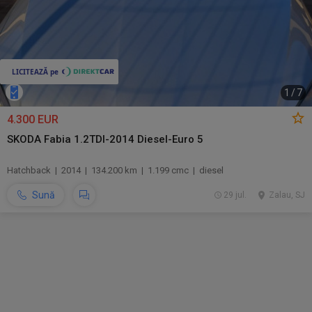
1
/
7
4.300 EUR
SKODA Fabia 1.2TDI-2014 Diesel-Euro 5
Hatchback | 2014 | 134.200 km | 1.199 cmc | diesel
Sună
29 jul.
Zalau, SJ