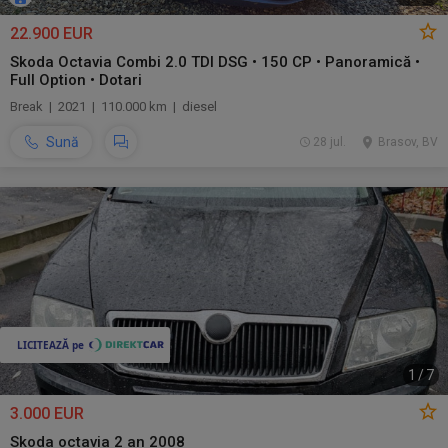
22.900 EUR
Skoda Octavia Combi 2.0 TDI DSG • 150 CP • Panoramică •
Full Option • Dotari
Break | 2021 | 110.000 km | diesel
Sună
28 jul.
Brasov, BV
1
/
7
3.000 EUR
Skoda octavia 2 an 2008