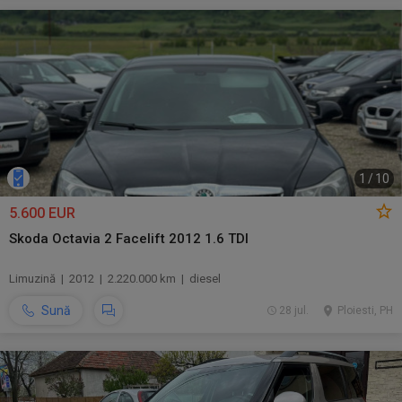
1
/
10
5.600 EUR
Skoda Octavia 2 Facelift 2012 1.6 TDI
Limuzină | 2012 | 2.220.000 km | diesel
Sună
28 jul.
Ploiesti, PH