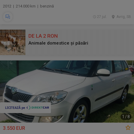
2012 | 214.000 km | benzină
27 jul.
Avrig, SB
DE LA 2 RON
Animale domestice și păsări
1
/
8
3.550 EUR