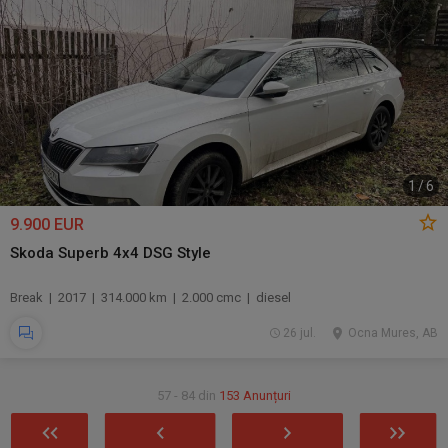
1
/
6
9.900 EUR
Skoda Superb 4x4 DSG Style
Break | 2017 | 314.000 km | 2.000 cmc | diesel
26 jul.
Ocna Mures, AB
57 - 84 din
153 Anunțuri