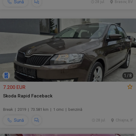
Sună
28 jul.
Brasov, BV
1
/
8
7.200 EUR
Skoda Rapid Faceback
Break | 2019 | 73.581 km | 1 cmc | benzină
Sună
28 jul.
Chiajna, IF