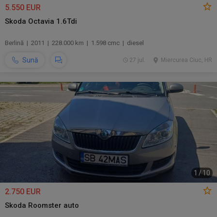
5.550 EUR
Skoda Octavia 1.6Tdi
Berlină | 2011 | 228.000 km | 1.598 cmc | diesel
Sună
27 jul.
Miercurea Ciuc, HR
1
/
10
2.750 EUR
Skoda Roomster auto