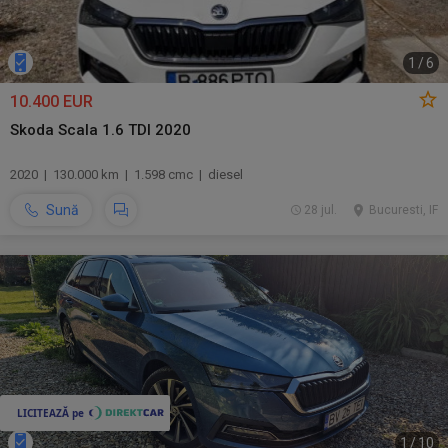
1
/
6
10.400 EUR
Skoda Scala 1.6 TDI 2020
2020 | 130.000 km | 1.598 cmc | diesel
Sună
28 jul.
Bucuresti, IF
1
/
10