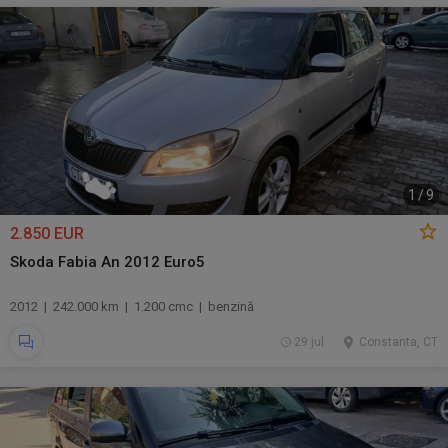
1
/
9
2.850 EUR
Skoda Fabia An 2012 Euro5
2012 | 242.000 km | 1.200 cmc | benzină
29 jul.
Constanta, CT