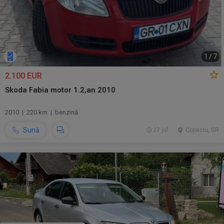
1
/
7
2.100 EUR
Skoda Fabia motor 1.2,an 2010
2010 | 220 km | benzină
Sună
27 jul.
Copaciu, GR