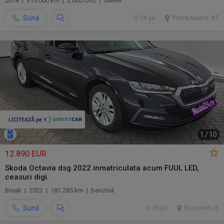
2018 | 310.000 km | 2.000 cmc | diesel
Sună
29 jul.
Piatra Neamt, NT
1
/
10
12.890 EUR
Skoda Octavia dsg 2022 inmatriculata acum FUUL LED,
ceasuri digi.
Break | 2022 | 181.285 km | benzină
Sună
29 jul.
Bucuresti, IF