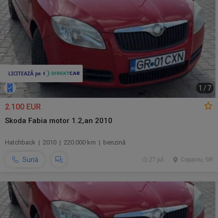
1
/
7
2.100 EUR
Skoda Fabia motor 1.2,an 2010
Hatchback | 2010 | 220.000 km | benzină
Sună
27 jul.
Copaciu, GR