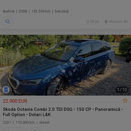
Berlină | 2008 | 142.359 km | benzină
28 jul.
Mioveni, AG
1
/
10
22.900 EUR
Skoda Octavia Combi 2.0 TDI DSG • 150 CP • Panoramică •
Full Option • Dotari L&K
2021 | 110.000 km | diesel