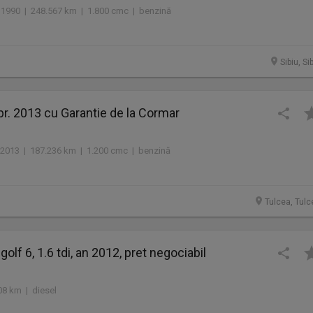
 1990 | 248.567 km | 1.800 cmc | benzină
Sibiu, Si
br. 2013 cu Garantie de la Cormar
2013 | 187.236 km | 1.200 cmc | benzină
Tulcea, Tulc
lf 6, 1.6 tdi, an 2012, pret negociabil
08 km | diesel