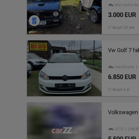
Mai veche de
3.000 EUR
Acum 23 ore
Vw Golf 7 fa
Hatchback | 
6.850 EUR
Acum o zi
Volkswagen go
2012 | 296.8