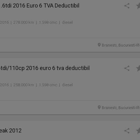
1.6tdi 2016 Euro 6 TVA Deductibil
2016 | 278.000 km | 1.598 cmc | diesel
Branesti, Bucuresti-Il
6tdi/110cp 2016 euro 6 tva deductibil
2016 | 258.000 km | 1.598 cmc | diesel
Branesti, Bucuresti-Il
reak 2012