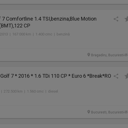
 7 Comfortline 1.4 TSI,benzina,Blue Motion
(BMT),122 CP
2013 | 167.000 km | 1.400 cmc | benzină
Bragadiru, Bucuresti-Il
olf 7 * 2016 * 1.6 TDi 110 CP * Euro 6 *Break*RO
 | 272.500 km | 1.560 cmc | diesel
Bucuresti, Bucuresti-Il