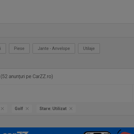
i
Piese
Jante - Anvelope
Utilaje
(52 anunțuri pe CarZZ.ro)
Golf
Stare:
Utilizat