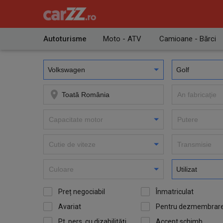
Autoturisme
Moto - ATV
Camioane - Bărci
Preț negociabil
Înmatriculat
Avariat
Pentru dezmembrar
Pt. pers. cu dizabilităţi
Accept schimb