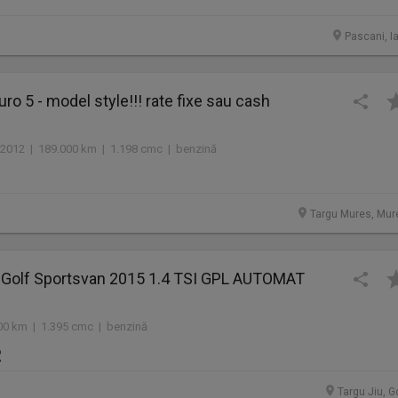
Pascani, I
uro 5 - model style!!! rate fixe sau cash
2012 | 189.000 km | 1.198 cmc | benzină
Targu Mures, Mur
Golf Sportsvan 2015 1.4 TSI GPL AUTOMAT
00 km | 1.395 cmc | benzină
R
Targu Jiu, G