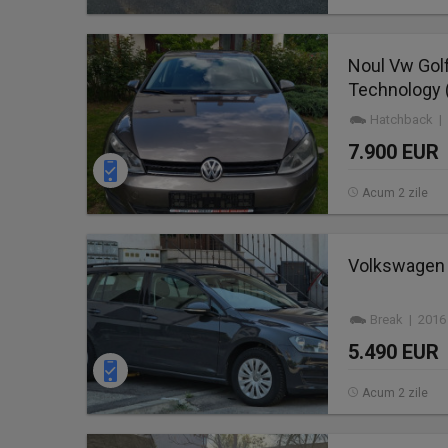
Noul Vw Golf
Technology 
Hatchback | 
7.900 EUR
Acum 2 zile
Volkswagen G
Break | 2016
5.490 EUR
Acum 2 zile