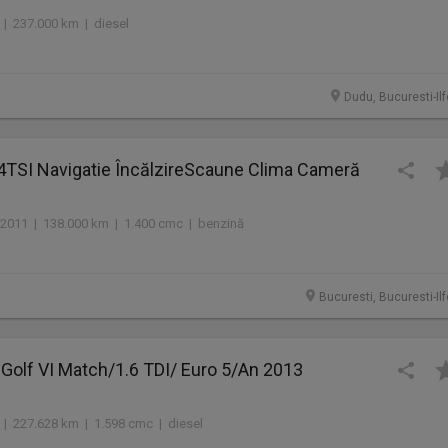
 | 237.000 km | diesel
Dudu, Bucuresti-Il
.4TSI Navigatie ÎncălzireScaune Clima Cameră
2011 | 138.000 km | 1.400 cmc | benzină
Bucuresti, Bucuresti-Il
Golf VI Match/1.6 TDI/ Euro 5/An 2013
 | 227.628 km | 1.598 cmc | diesel