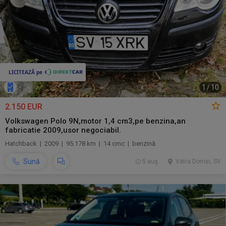
1
/
10
2.150 EUR
Volkswagen Polo 9N,motor 1,4 cm3,pe benzina,an
fabricatie 2009,usor negociabil.
Hatchback | 2009 | 95.178 km | 14 cmc | benzină
Sună
5 aug.
Vatra Dornei, SV