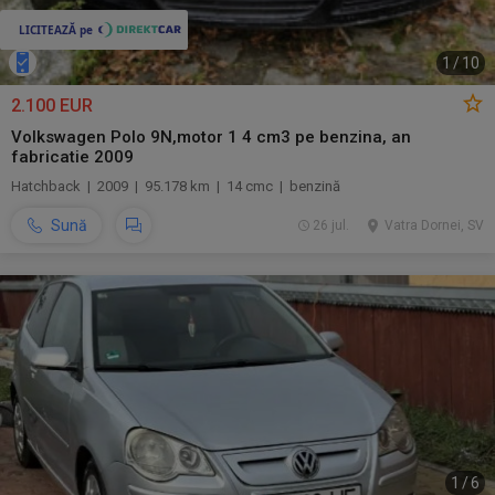
1
/
10
2.100 EUR
Volkswagen Polo 9N,motor 1 4 cm3 pe benzina, an
fabricatie 2009
Hatchback | 2009 | 95.178 km | 14 cmc | benzină
Sună
26 jul.
Vatra Dornei, SV
1
/
6