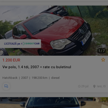
1
/
7
1.200 EUR
Vw polo, 1.4 tdi, 2007 = rate cu buletinul
Hatchback | 2007 | 198.200 km | diesel
29 jul.
Iasi, IS