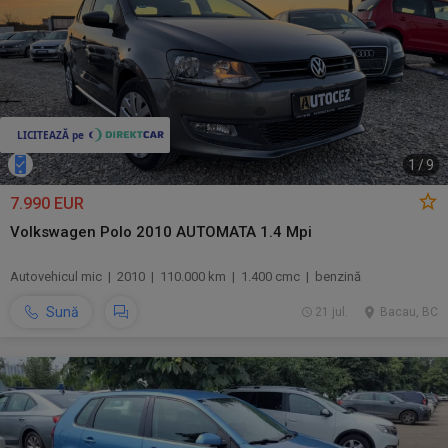
1
/
9
7.990 EUR
Volkswagen Polo 2010 AUTOMATA 1.4 Mpi
Autovehicul mic | 2010 | 110.000 km | 1.400 cmc | benzină
Sună
21 jul.
Bacau, BC