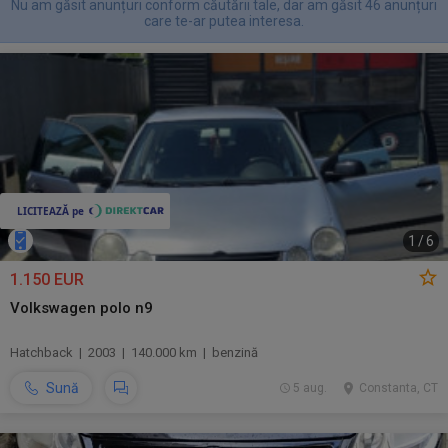
Nu am găsit anunțuri conform căutării tale, dar am găsit 46 anunțuri
care te-ar putea interesa.
1
/
6
1.150 EUR
Volkswagen polo n9
Hatchback | 2003 | 140.000 km | benzină
Sună
5 aug.
Constanta, CT