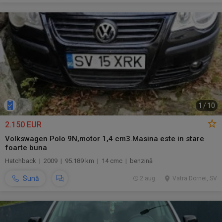
1
/
10
2.150 EUR
Volkswagen Polo 9N,motor 1,4 cm3.Masina este in stare
foarte buna
Hatchback | 2009 | 95.189 km | 14 cmc | benzină
Sună
2 aug.
Vatra Dornei, SV