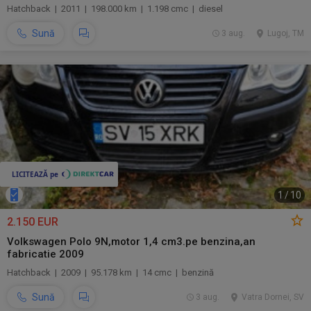
Hatchback | 2011 | 198.000 km | 1.198 cmc | diesel
Sună
3 aug.
Lugoj, TM
1
/
10
2.150 EUR
Volkswagen Polo 9N,motor 1,4 cm3.pe benzina,an
fabricatie 2009
Hatchback | 2009 | 95.178 km | 14 cmc | benzină
Sună
3 aug.
Vatra Dornei, SV