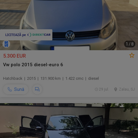
1
/
8
5.300 EUR
Vw polo 2015 diesel-euro 6
Hatchback | 2015 | 131.900 km | 1.422 cmc | diesel
Sună
29 jul.
Zalau, SJ