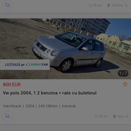
28 jul.
Tulcea, TL
1
/
7
800 EUR
Vw polo 2004, 1.2 benzina = rate cu buletinul
Hatchback | 2004 | 245.158 km | benzină
28 jul.
Iasi, IS