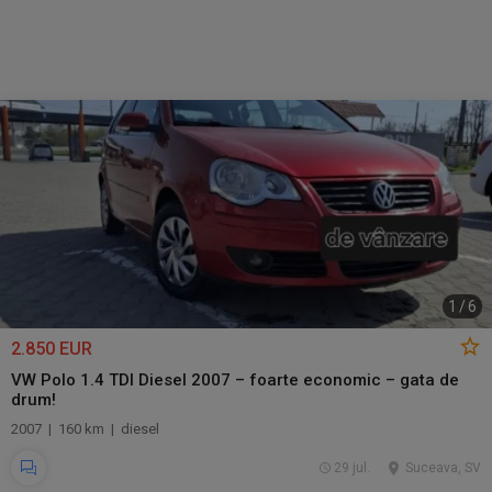
1
/
6
2.850 EUR
VW Polo 1.4 TDI Diesel 2007 – foarte economic – gata de
drum!
2007 | 160 km | diesel
29 jul.
Suceava, SV