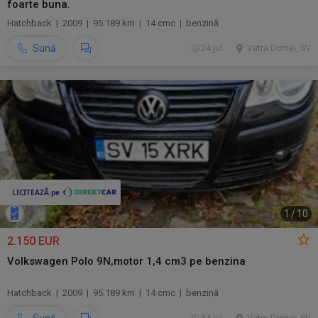
foarte buna.
Hatchback | 2009 | 95.189 km | 14 cmc | benzină
Sună
24 jul.
Vatra Dornei, SV
1
/
10
2.150 EUR
Volkswagen Polo 9N,motor 1,4 cm3 pe benzina
Hatchback | 2009 | 95.189 km | 14 cmc | benzină