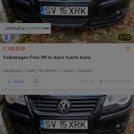
1
/
10
2.100 EUR
Volkswagen Polo 9N in stare foarte buna.
Hatchback | 2009 | 95.189 km | 14 cmc | benzină
Sună
27 jul.
Vatra Dornei, SV