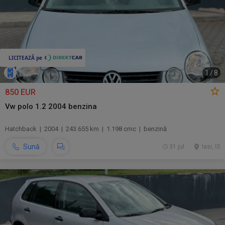
1
/
8
850 EUR
Vw polo 1.2 2004 benzina
Hatchback | 2004 | 243.655 km | 1.198 cmc | benzină
Sună
31 jul.
Iasi, IS