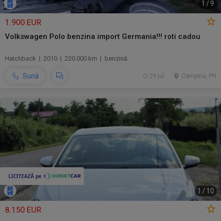
1
/
9
1.900 EUR
Volkswagen Polo benzina import Germania!!! roti cadou
Hatchback | 2010 | 220.000 km | benzină
Sună
29 jul.
Campina, PH
1
/
10
8.150 EUR