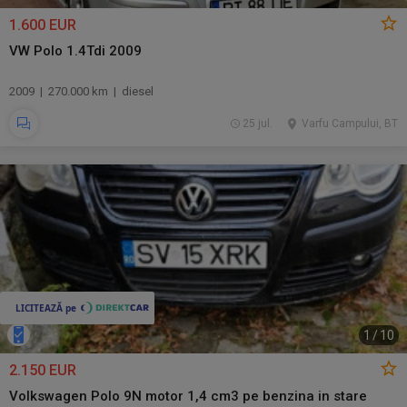
1.600 EUR
VW Polo 1.4Tdi 2009
2009 | 270.000 km | diesel
25 jul.
Varfu Campului, BT
1
/
10
2.150 EUR
Volkswagen Polo 9N motor 1,4 cm3 pe benzina in stare