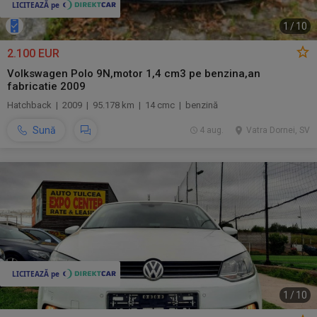
1
/
10
2.100 EUR
Volkswagen Polo 9N,motor 1,4 cm3 pe benzina,an
fabricatie 2009
Hatchback | 2009 | 95.178 km | 14 cmc | benzină
Sună
4 aug.
Vatra Dornei, SV
1
/
10