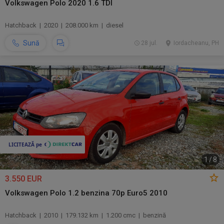
Volkswagen Polo 2020 1.6 TDI
Hatchback | 2020 | 208.000 km | diesel
Sună
28 jul.
Iordacheanu, PH
1
/
8
3.550 EUR
Volkswagen Polo 1.2 benzina 70p Euro5 2010
Hatchback | 2010 | 179.132 km | 1.200 cmc | benzină