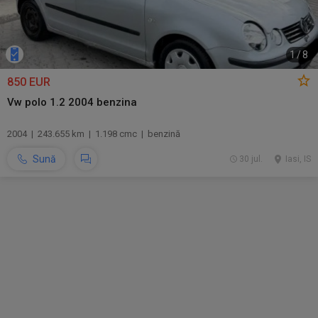
1
/
8
850 EUR
Vw polo 1.2 2004 benzina
2004 | 243.655 km | 1.198 cmc | benzină
Sună
30 jul.
Iasi, IS