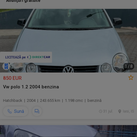
Anunţuri gratuite
1
/
8
850 EUR
Vw polo 1.2 2004 benzina
Hatchback | 2004 | 243.655 km | 1.198 cmc | benzină
Sună
31 jul.
Iasi, IS