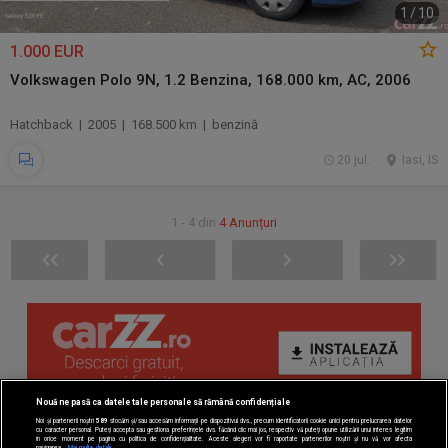
1
/
10
1.000 EUR
Volkswagen Polo 9N, 1.2 Benzina, 168.000 km, AC, 2006
Hatchback | 2005 | 168.500 km | benzină
20 jul.
Iasi, IS
1 - 4 din
4 Anunțuri
Nouă ne pasă ca datele tale personale să rămână confidențiale
Noi și partenerii noștri
589
stocăm și/sau accesăm informații pe dispozitivul dvs., precum identificatorii cookie unici pentru prelucrarea datelor
cu caracter personal. Puteți accepta sau gestiona preferințele dvs. făcând clic mai jos, respectiv vă puteți opune utilizării unui interes legitim
în orice moment pe pagina cu politica de confidențialitate. Aceste alegeri vor fi raportate partenerilor noștri și nu vă vor afecta
navigarea.
Mai multe detalii