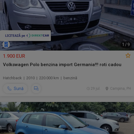
1
/
9
1.900 EUR
Volkswagen Polo benzina import Germania!!! roti cadou
Hatchback | 2010 | 220.000 km | benzină
Sună
29 jul.
Campina, PH