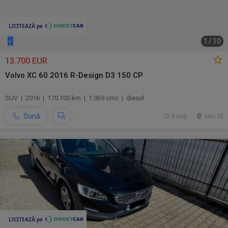
1
/
10
13.700 EUR
Volvo XC 60 2016 R-Design D3 150 CP
SUV | 2016 | 170.100 km | 1.969 cmc | diesel
Sună
4 aug.
Iasi, IS