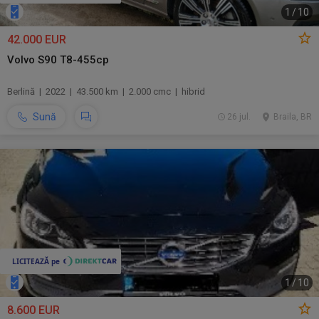
1
/
10
42.000 EUR
Volvo S90 T8-455cp
Berlină | 2022 | 43.500 km | 2.000 cmc | hibrid
Sună
26 jul.
Braila, BR
1
/
10
8.600 EUR