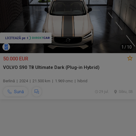
1
/
10
50.000 EUR
VOLVO S90 T8 Ultimate Dark (Plug-in Hybrid)
Berlină | 2024 | 21.500 km | 1.969 cmc | hibrid
Sună
29 jul.
Sibiu, SB