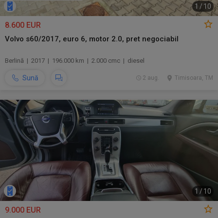
1
/
10
8.600 EUR
Volvo s60/2017, euro 6, motor 2.0, pret negociabil
Berlină | 2017 | 196.000 km | 2.000 cmc | diesel
Sună
2 aug.
Timisoara, TM
1
/
10
9.000 EUR