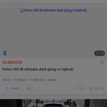
1
/
10
50.000 EUR
Volvo s90 t8 ultimate dark (plug-in hybrid)
2024 | 21.500 km | 1.969 cmc | hibrid
Sună
29 jul.
Sibiu, SB