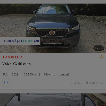
1
/
10
19.400 EUR
Volvo XC 40 auto
SUV | 2023 | 155.200 km | 1.986 cmc | benzină
24 jul.
Brasov, BV