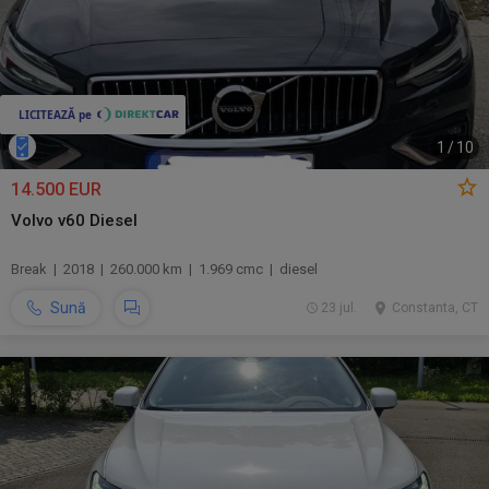
1
/
10
14.500 EUR
Volvo v60 Diesel
Break | 2018 | 260.000 km | 1.969 cmc | diesel
Sună
23 jul.
Constanta, CT