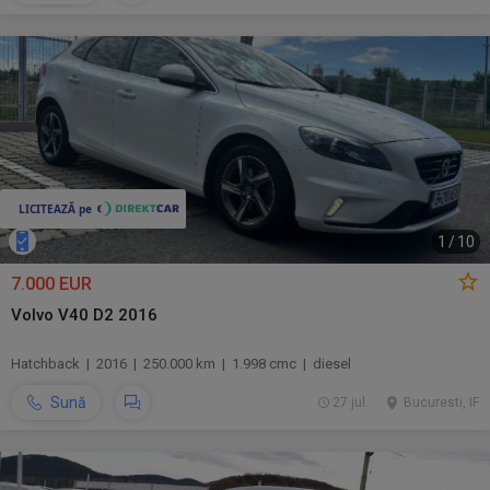
1
/
10
7.000 EUR
Volvo V40 D2 2016
Hatchback | 2016 | 250.000 km | 1.998 cmc | diesel
Sună
27 jul.
Bucuresti, IF