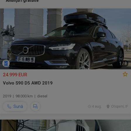
Anunţuri gratuite
1
/
8
24.999 EUR
Volvo S90 D5 AWD 2019
2019 | 98.000 km | diesel
Sună
4 aug.
Otopeni, IF