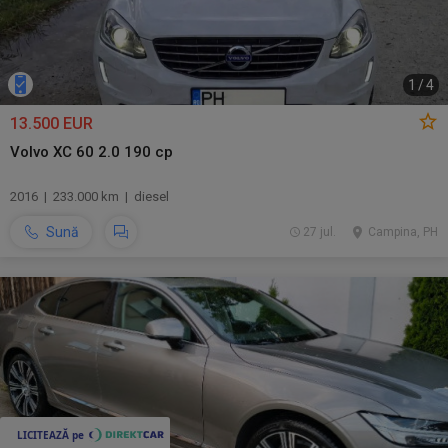
1
/
4
13.500 EUR
Volvo XC 60 2.0 190 cp
2016 | 233.000 km | diesel
Sună
27 jul.
Campina, PH