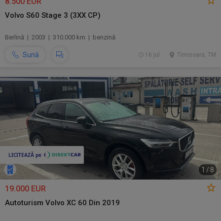
8.500 EUR
Volvo S60 Stage 3 (3XX CP)
Berlină | 2003 | 310.000 km | benzină
Sună
16 jul.
Timisoara, TM
1
/
8
19.000 EUR
Autoturism Volvo XC 60 Din 2019