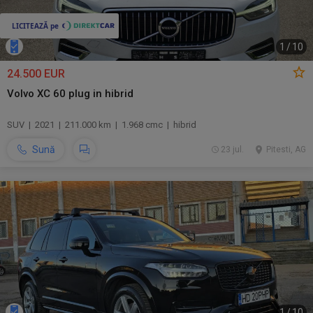
1
/
10
24.500 EUR
Volvo XC 60 plug in hibrid
SUV | 2021 | 211.000 km | 1.968 cmc | hibrid
Sună
23 jul.
Pitesti, AG
1
/
10