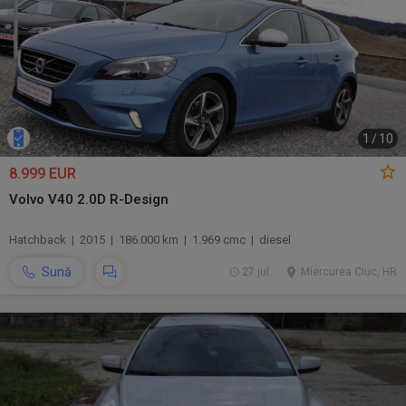
1
/
10
8.999 EUR
Volvo V40 2.0D R-Design
Hatchback | 2015 | 186.000 km | 1.969 cmc | diesel
Sună
27 jul.
Miercurea Ciuc, HR