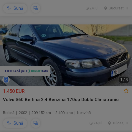
Sună
24 jul.
Bucuresti, IF
1
/
8
1.450 EUR
Volvo S60 Berlina 2.4 Benzina 170cp Dublu Climatronic
Berlină | 2002 | 209.152 km | 2.400 cmc | benzină
Sună
24 jul.
Tulcea, TL