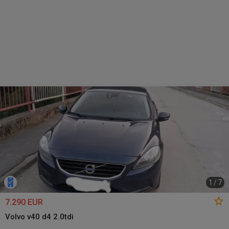
1
/
7
7.290 EUR
Volvo v40 d4 2.0tdi