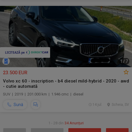
1
/
7
23.500 EUR
Volvo xc 60 - inscription - b4 diesel mild-hybrid - 2020 - awd
- cutie automată
SUV | 2019 | 201.000 km | 1.946 cmc | diesel
Sună
14 jul.
Scheia, SV
1 - 28 din
34 Anunțuri