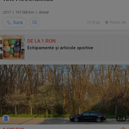
2017 | 197.000 km | diesel
Sună
18 jul.
Pitesti, AG
DE LA 1 RON
Echipamente și articole sportive
1
/
4