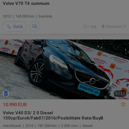
Volvo V70 T4 summum
2012 | 145.000 km | benzină
Sună
1 aug.
Bucuresti, IF
1
/
17
10.990 EUR
Volvo V40 D3/ 2.0 Diesel
150cp/Euro6/Fab07/2016/Posibilitate Rate/BuyB
Hatchback | 2016 | 181.000 km | 2.000 cmc | diesel