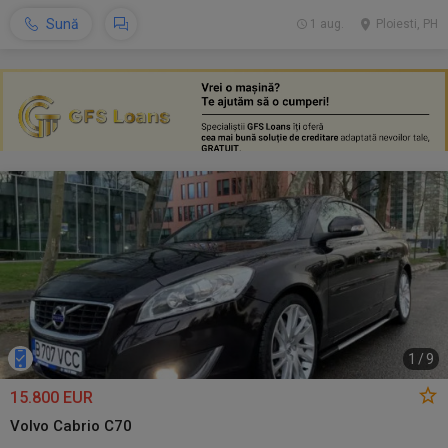
Sună
1 aug.
Ploiesti, PH
1
/
9
15.800 EUR
Volvo Cabrio C70