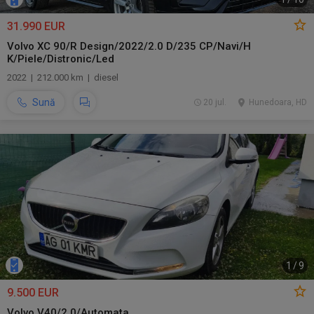
31.990 EUR
Volvo XC 90/R Design/2022/2.0 D/235 CP/Navi/H
K/Piele/Distronic/Led
2022 | 212.000 km | diesel
Sună
20 jul.
Hunedoara, HD
1
/
9
9.500 EUR
Volvo V40/2.0/Automata