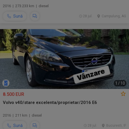
2016 | 273.233 km | diesel
Sună
28 jul.
Campulung, AG
1
/
10
8.500 EUR
Volvo v40/stare excelenta/proprietar/2016 E6
2016 | 211 km | diesel
Sună
28 jul.
Bucuresti, IF